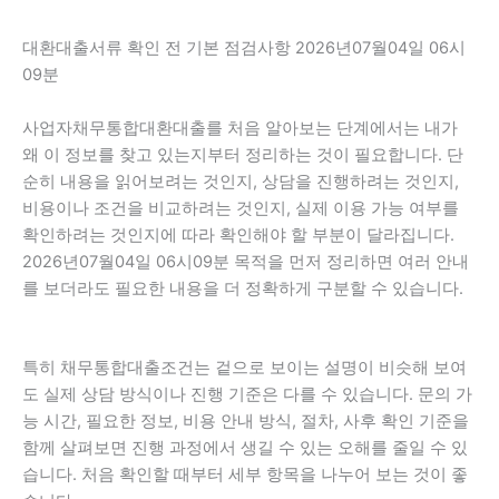
대환대출서류 확인 전 기본 점검사항 2026년07월04일 06시
09분
사업자채무통합대환대출를 처음 알아보는 단계에서는 내가
왜 이 정보를 찾고 있는지부터 정리하는 것이 필요합니다. 단
순히 내용을 읽어보려는 것인지, 상담을 진행하려는 것인지,
비용이나 조건을 비교하려는 것인지, 실제 이용 가능 여부를
확인하려는 것인지에 따라 확인해야 할 부분이 달라집니다.
2026년07월04일 06시09분 목적을 먼저 정리하면 여러 안내
를 보더라도 필요한 내용을 더 정확하게 구분할 수 있습니다.
특히 채무통합대출조건는 겉으로 보이는 설명이 비슷해 보여
도 실제 상담 방식이나 진행 기준은 다를 수 있습니다. 문의 가
능 시간, 필요한 정보, 비용 안내 방식, 절차, 사후 확인 기준을
함께 살펴보면 진행 과정에서 생길 수 있는 오해를 줄일 수 있
습니다. 처음 확인할 때부터 세부 항목을 나누어 보는 것이 좋