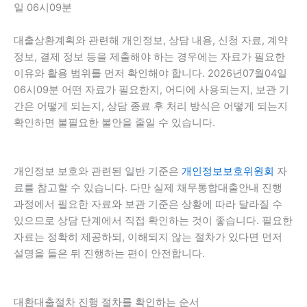
일 06시09분
대출상환계획와 관련해 개인정보, 상담 내용, 신청 자료, 계약
정보, 결제 정보 등을 제출해야 하는 경우에는 자료가 필요한
이유와 활용 범위를 먼저 확인해야 합니다. 2026년07월04일
06시09분 어떤 자료가 필요한지, 어디에 사용되는지, 보관 기
간은 어떻게 되는지, 상담 종료 후 처리 방식은 어떻게 되는지
확인하면 불필요한 불안을 줄일 수 있습니다.
개인정보 보호와 관련된 일반 기준은
개인정보보호위원회
자
료를 참고할 수 있습니다. 다만 실제 채무통합대출안내 진행
과정에서 필요한 자료와 보관 기준은 상황에 따라 달라질 수
있으므로 상담 단계에서 직접 확인하는 것이 좋습니다. 필요한
자료는 정확히 제공하되, 이해되지 않는 절차가 있다면 먼저
설명을 들은 뒤 진행하는 편이 안전합니다.
대환대출절차 진행 절차를 확인하는 순서