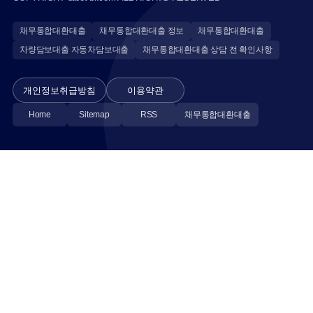
채무통합대환대출
채무통합대환대출 정보
채무통합대환대출
차량담보대출 자동차담보대출
채무통합대환대출 상담 전 확인사항
개인정보취급방침
이용약관
Home
Sitemap
RSS
채무통합대환대출