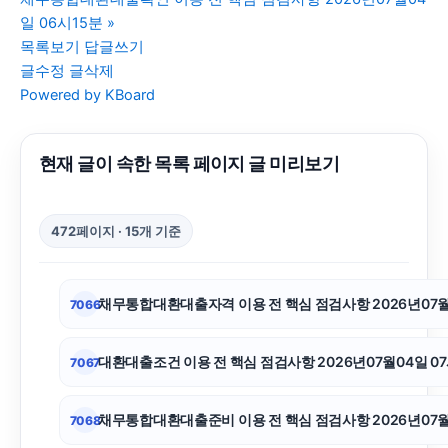
일 06시15분
»
인천형사전문변호사
목록보기
답글쓰기
글수정
글삭제
시트파일
Powered by KBoard
도봉구하수구막힘
서대문구하수구막힘
현재 글이 속한 목록 페이지 글 미리보기
광교피부과
472페이지 · 15개 기준
상간남소송
상간녀위자료
채무통합대환대출자격 이용 전 핵심 점검사항 2026년07월
7066
용인변호사
대환대출조건 이용 전 핵심 점검사항 2026년07월04일 0
7067
주택담보대출한도
채무통합대환대출준비 이용 전 핵심 점검사항 2026년07월
7068
이혼변호사