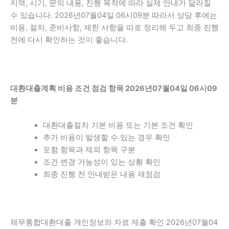
지역, 시기, 문의 내용, 진행 목적에 따라 실제 안내가 달라질
수 있습니다. 2026년07월04일 06시09분 따라서 상담 후에는
비용, 절차, 준비사항, 제한 사항을 따로 정리해 두고 최종 진행
전에 다시 확인하는 것이 좋습니다.
대환대출계획 비용 조건 점검 항목 2026년07월04일 06시09
분
대환대출절차 기본 비용 또는 기본 조건 확인
추가 비용이 발생할 수 있는 경우 확인
포함 항목과 제외 항목 구분
조건 변경 가능성이 있는 상황 확인
최종 진행 전 안내받은 내용 재점검
채무통합대환대출 개인정보와 자료 제출 확인 2026년07월04