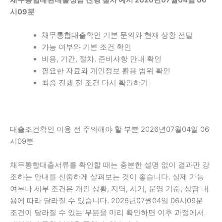
시09분
채무통합대출확인 기본 문의와 현재 상황 전달
가능 여부와 기본 조건 확인
비용, 기간, 절차, 준비사항 안내 확인
필요한 자료와 개인정보 활용 범위 확인
최종 진행 전 조건 다시 확인하기
대출조건확인 이용 전 주의해야 할 부분 2026년07월04일 06
시09분
채무통합대출서류를 확인할 때는 충분한 설명 없이 결과만 강
조하는 안내를 신중하게 살펴보는 것이 좋습니다. 실제 가능
여부나 세부 조건은 개인 상황, 지역, 시기, 운영 기준, 상담 내
용에 따라 달라질 수 있습니다. 2026년07월04일 06시09분
조건이 달라질 수 있는 부분을 미리 확인하면 이후 과정에서