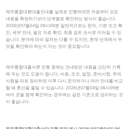
채무통합대환대출안내를 실제로 진행하려면 처음부터 모든
내용을 확정하기보다 단계별로 확인하는 방식이 좋습니다.
2026년07월04일 06시09분 일반적으로는 문의, 기본 조건 확
인, 세부 안내, 필요 자료 확인, 최종 검토 순서로 이어질 수 있
습니다. 분야에 따라 절차는 다를 수 있지만, 현재 단계에서 무
엇을 확인해야 하는지 아는 것이 중요합니다.
채무통합대출서류 진행 중에는 안내받은 내용을 간단히 기록
해 두는 것도 도움이 됩니다. 비용, 조건, 일정, 준비사항, 주의
사항을 따로 정리하면 이후 다시 문의하거나 여러 안내를 비교
할 때 혼선을 줄일 수 있습니다. 2026년07월04일 06시09분
여러 곳을 함께 확인하는 경우에는 같은 기준으로 정리하는 것
이 좋습니다.
채무통합대환대출상담 진행 절차 예시 2026년07월04일 06