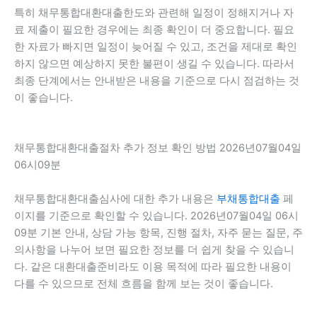
특히 채무통합대환대출한도와 관련해 일정이 정해지거나 자
료 제출이 필요한 경우에는 최종 확인이 더 중요합니다. 필요
한 자료가 빠지면 일정이 늦어질 수 있고, 조건을 제대로 확인
하지 않으면 예상하지 못한 불편이 생길 수 있습니다. 따라서
최종 단계에서는 안내받은 내용을 기준으로 다시 점검하는 것
이 좋습니다.
채무통합대환대출절차 추가 정보 확인 방법 2026년07월04일
06시09분
채무통합대환대출심사에 대한 추가 내용은
부채통합대출
페
이지를 기준으로 확인할 수 있습니다. 2026년07월04일 06시
09분 기본 안내, 상담 가능 항목, 진행 절차, 자주 묻는 질문, 주
의사항을 나누어 보면 필요한 정보를 더 쉽게 찾을 수 있습니
다. 같은 대환대출준비라도 이용 목적에 따라 필요한 내용이
다를 수 있으므로 전체 흐름을 함께 보는 것이 좋습니다.