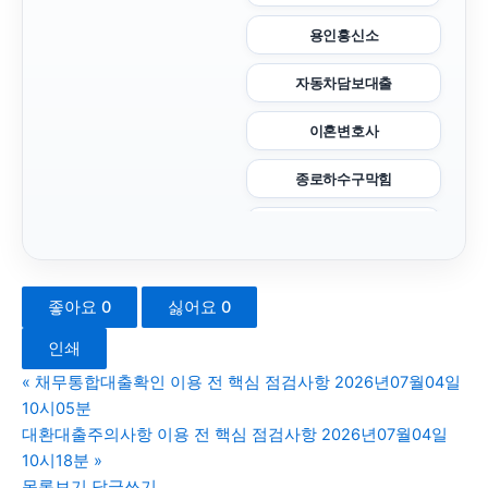
용인흥신소
자동차담보대출
이혼변호사
종로하수구막힘
수원음주운전변호사
흥신소
좋아요
0
싫어요
0
남양주변호사
인쇄
의정부법률사무소
«
채무통합대출확인 이용 전 핵심 점검사항 2026년07월04일
10시05분
주택담보대출한도
대환대출주의사항 이용 전 핵심 점검사항 2026년07월04일
10시18분
»
인스타 팔로워
목록보기
답글쓰기