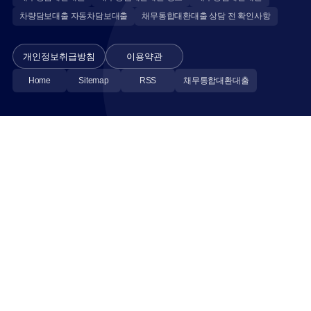
차량담보대출 자동차담보대출
채무통합대환대출 상담 전 확인사항
개인정보취급방침
이용약관
Home
Sitemap
RSS
채무통합대환대출