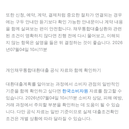
또한 신청, 예약, 계약, 결제처럼 중요한 절차가 연결되는 경우
에는 구두 안내만 듣기보다 확인 가능한 안내문이나 계약 내용
을 함께 살펴보는 편이 안전합니다. 채무통합대출상환와 관련
된 조건이 명확하지 않다면 진행 전에 다시 물어보고, 이해되
지 않는 항목은 설명을 들은 뒤 결정하는 것이 좋습니다. 2026
년07월04일 10시11분
개인채무통합대환대출 공식 자료와 함께 확인하기
대환대출계획를 알아보는 과정에서 소비자 관점의 일반적인
기준을 함께 확인하고 싶다면
한국소비자원
자료를 참고할 수
있습니다. 2026년07월04일 10시11분 소비자 상담, 피해 예방,
거래 과정에서 주의할 부분을 확인하는 데 도움이 될 수 있습
니다. 다만 공식 자료는 일반 기준이므로 실제 대출조건확인
조건은 개별 상황에 따라 달라질 수 있습니다.