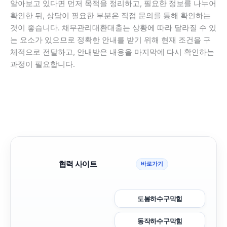
알아보고 있다면 먼저 목적을 정리하고, 필요한 정보를 나누어
확인한 뒤, 상담이 필요한 부분은 직접 문의를 통해 확인하는
것이 좋습니다. 채무관리대환대출는 상황에 따라 달라질 수 있
는 요소가 있으므로 정확한 안내를 받기 위해 현재 조건을 구
체적으로 전달하고, 안내받은 내용을 마지막에 다시 확인하는
과정이 필요합니다.
협력 사이트
바로가기
도봉하수구막힘
동작하수구막힘