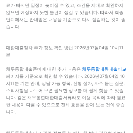
료가 빠지면 일정이 늦어질 수 있고, 조건을 제대로 확인하지
않으면 예상하지 못한 불편이 생길 수 있습니다. 따라서 최종
단계에서는 안내받은 내용을 기준으로 다시 점검하는 것이 좋
습니다.
대환대출절차 추가 정보 확인 방법 2026년07월04일 10시11
분
채무통합대출준비에 대한 추가 내용은
채무통합대환대출비교
페이지를 기준으로 확인할 수 있습니다. 2026년07월04일 10
시11분 기본 안내, 상담 가능 항목, 진행 절차, 자주 묻는 질문,
주의사항을 나누어 보면 필요한 정보를 더 쉽게 찾을 수 있습
니다. 같은 채무통합대환대출서류라도 이용 목적에 따라 필요
한 내용이 다를 수 있으므로 전체 흐름을 함께 보는 것이 좋습
니다.