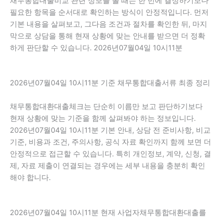
채무통합대출비교 관련 정보를 볼 때는 한 번에 결정하기보다
필요한 항목을 순서대로 확인하는 방식이 안정적입니다. 먼저
기본 내용을 살펴보고, 그다음 조건과 절차를 확인한 뒤, 마지
막으로 상담을 통해 현재 상황에 맞는 안내를 받으면 더 정확
하게 판단할 수 있습니다. 2026년07월04일 10시11분
2026년07월04일 10시11분 기준 채무통합대출서류 최종 정리
채무통합대환대출체크는 단순히 이름만 보고 판단하기보다
현재 상황에 맞는 기준을 함께 살펴봐야 하는 정보입니다.
2026년07월04일 10시11분 기본 안내, 상담 전 준비사항, 비교
기준, 비용과 조건, 주의사항, 공식 자료 확인까지 함께 보면 더
안정적으로 접근할 수 있습니다. 특히 개인정보, 계약, 신청, 결
제, 자료 제출이 연결되는 경우에는 세부 내용을 충분히 확인
해야 합니다.
2026년07월04일 10시11분 현재 사업자채무통합대환대출를