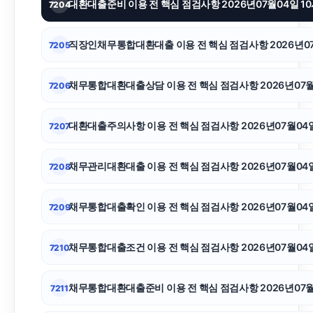
대환대출준비 이용 전 핵심 점검사항 2026년07월04일 1
7204
울산이혼전문변호사
직장인채무통합대환대출 이용 전 핵심 점검사항 2026년07
7205
대구흥신소
채무통합대환대출상담 이용 전 핵심 점검사항 2026년07월
7206
개인회생대출
상간녀위자료
대환대출주의사항 이용 전 핵심 점검사항 2026년07월04일
7207
수원이혼변호사
채무관리대환대출 이용 전 핵심 점검사항 2026년07월04일
7208
위자료
채무통합대출확인 이용 전 핵심 점검사항 2026년07월04일
7209
채무통합대출조건 이용 전 핵심 점검사항 2026년07월04일
7210
채무통합대환대출준비 이용 전 핵심 점검사항 2026년07월
7211