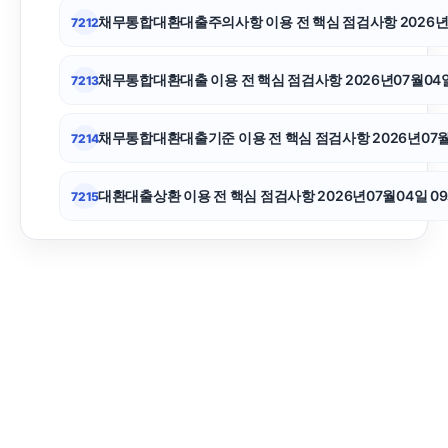
채무통합대환대출주의사항 이용 전 핵심 점검사항 2026년0
7212
채무통합대환대출 이용 전 핵심 점검사항 2026년07월04일
7213
채무통합대환대출기준 이용 전 핵심 점검사항 2026년07월
7214
대환대출상환 이용 전 핵심 점검사항 2026년07월04일 0
7215