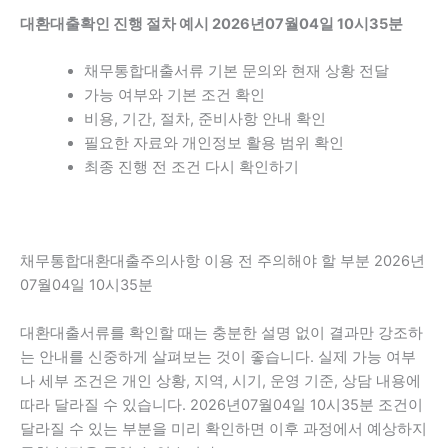
대환대출확인 진행 절차 예시 2026년07월04일 10시35분
채무통합대출서류 기본 문의와 현재 상황 전달
가능 여부와 기본 조건 확인
비용, 기간, 절차, 준비사항 안내 확인
필요한 자료와 개인정보 활용 범위 확인
최종 진행 전 조건 다시 확인하기
채무통합대환대출주의사항 이용 전 주의해야 할 부분 2026년
07월04일 10시35분
대환대출서류를 확인할 때는 충분한 설명 없이 결과만 강조하
는 안내를 신중하게 살펴보는 것이 좋습니다. 실제 가능 여부
나 세부 조건은 개인 상황, 지역, 시기, 운영 기준, 상담 내용에
따라 달라질 수 있습니다. 2026년07월04일 10시35분 조건이
달라질 수 있는 부분을 미리 확인하면 이후 과정에서 예상하지