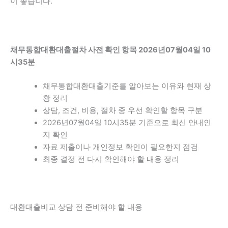
이 좋습니다.
채무통합대환대출절차 사전 확인 항목 2026년07월04일 10
시35분
채무통합대환대출기준를 알아보는 이유와 현재 상
황 정리
상담, 조건, 비용, 절차 중 우선 확인할 항목 구분
2026년07월04일 10시35분 기준으로 최신 안내인
지 확인
자료 제출이나 개인정보 확인이 필요한지 점검
최종 결정 전 다시 확인해야 할 내용 정리
대환대출비교 상담 전 준비해야 할 내용