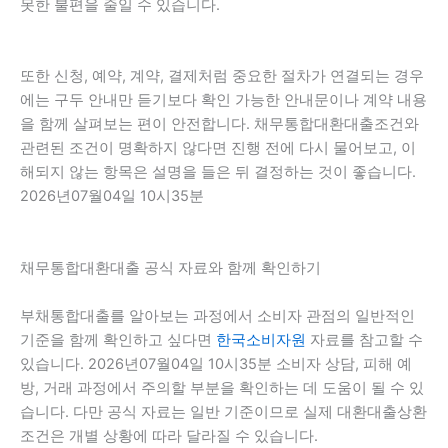
못한 불편을 줄일 수 있습니다.
또한 신청, 예약, 계약, 결제처럼 중요한 절차가 연결되는 경우
에는 구두 안내만 듣기보다 확인 가능한 안내문이나 계약 내용
을 함께 살펴보는 편이 안전합니다. 채무통합대환대출조건와
관련된 조건이 명확하지 않다면 진행 전에 다시 물어보고, 이
해되지 않는 항목은 설명을 들은 뒤 결정하는 것이 좋습니다.
2026년07월04일 10시35분
채무통합대환대출 공식 자료와 함께 확인하기
부채통합대출를 알아보는 과정에서 소비자 관점의 일반적인
기준을 함께 확인하고 싶다면
한국소비자원
자료를 참고할 수
있습니다. 2026년07월04일 10시35분 소비자 상담, 피해 예
방, 거래 과정에서 주의할 부분을 확인하는 데 도움이 될 수 있
습니다. 다만 공식 자료는 일반 기준이므로 실제 대환대출상환
조건은 개별 상황에 따라 달라질 수 있습니다.