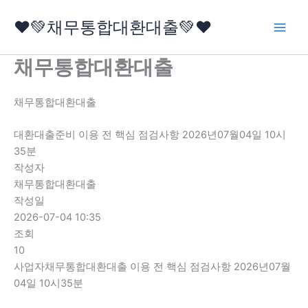
콘
❤️💚채무통합대환대출💚❤️
텐
츠
로
채무통합대환대출
건
너
채무통합대환대출
뛰
기
대환대출준비 이용 전 핵심 점검사항 2026년07월04일 10시
35분
작성자
채무통합대환대출
작성일
2026-07-04 10:35
조회
10
사업자채무통합대환대출 이용 전 핵심 점검사항 2026년07월
04일 10시35분