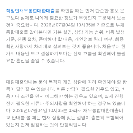
직장인채무통합대환대출
를 확인할 때는 먼저 단순한 홍보 문
구보다 실제로 나에게 필요한 정보가 무엇인지 구분해서 보는
것이 중요합니다. 2026년07월04일 10시35분 기준으로 부채
통합대출를 알아본다면 기본 설명, 상담 가능 범위, 비용 발생
기준, 진행 절차, 준비해야 할 내용, 개인정보 처리 여부, 최종
확인사항까지 차례대로 살펴보는 것이 좋습니다. 처음부터 한
가지 내용만 보고 결정하기보다는 전체 흐름을 확인해야 불필
요한 혼선을 줄일 수 있습니다.
대환대출안내는 문의 목적과 개인 상황에 따라 확인해야 할 항
목이 달라질 수 있습니다. 빠른 상담이 필요한 경우도 있고, 비
용이나 조건을 먼저 비교해야 하는 경우도 있으며, 실제 진행
전에 필요한 서류나 주의사항을 확인해야 하는 경우도 있습니
다. 2026년07월04일 10시35분 따라서 채무통합대환대출비
교 안내를 볼 때는 현재 상황에 맞는 설명이 충분히 포함되어
있는지 먼저 점검하는 것이 안정적입니다.