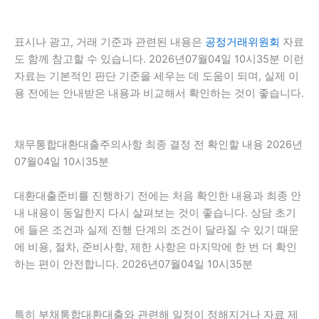
표시나 광고, 거래 기준과 관련된 내용은
공정거래위원회
자료
도 함께 참고할 수 있습니다. 2026년07월04일 10시35분 이런
자료는 기본적인 판단 기준을 세우는 데 도움이 되며, 실제 이
용 전에는 안내받은 내용과 비교해서 확인하는 것이 좋습니다.
채무통합대환대출주의사항 최종 결정 전 확인할 내용 2026년
07월04일 10시35분
대환대출준비를 진행하기 전에는 처음 확인한 내용과 최종 안
내 내용이 동일한지 다시 살펴보는 것이 좋습니다. 상담 초기
에 들은 조건과 실제 진행 단계의 조건이 달라질 수 있기 때문
에 비용, 절차, 준비사항, 제한 사항은 마지막에 한 번 더 확인
하는 편이 안전합니다. 2026년07월04일 10시35분
특히 부채통합대환대출와 관련해 일정이 정해지거나 자료 제