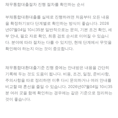
채무통합대출절차 진행 절차를 확인하는 순서
부채통합대환대출를 실제로 진행하려면 처음부터 모든 내용
을 확정하기보다 단계별로 확인하는 방식이 좋습니다. 2026
년07월04일 10시35분 일반적으로는 문의, 기본 조건 확인, 세
부 안내, 필요 자료 확인, 최종 검토 순서로 이어질 수 있습니
다. 분야에 따라 절차는 다를 수 있지만, 현재 단계에서 무엇을
확인해야 하는지 아는 것이 중요합니다.
채무통합대환대출기준 진행 중에는 안내받은 내용을 간단히
기록해 두는 것도 도움이 됩니다. 비용, 조건, 일정, 준비사항,
주의사항을 따로 정리하면 이후 다시 문의하거나 여러 안내를
비교할 때 혼선을 줄일 수 있습니다. 2026년07월04일 10시35
분 여러 곳을 함께 확인하는 경우에는 같은 기준으로 정리하는
것이 좋습니다.