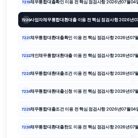
채무통합대출확인 이용 전 핵심 점검사항 2026년07월04일
7219
수원형사변호사
7220
의정부형사전문변호사
채무통합대환대출확인 이용 전 핵심 점검사항 2026년07월0
7221
고양이파양
핑크티켓
개인채무통합대환대출 이용 전 핵심 점검사항 2026년07월0
7222
트립닷컴할인코드
채무통합대환대출조건 이용 전 핵심 점검사항 2026년07월0
7223
sns마케팅
채무통합대환대출신청 이용 전 핵심 점검사항 2026년07월0
7224
채무통합대출조건 이용 전 핵심 점검사항 2026년07월04일
7225
채무통합대환대출한도 이용 전 핵심 점검사항 2026년07월0
7226