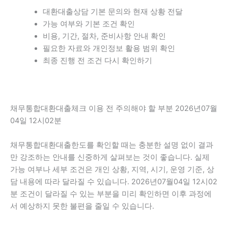
대환대출상담 기본 문의와 현재 상황 전달
가능 여부와 기본 조건 확인
비용, 기간, 절차, 준비사항 안내 확인
필요한 자료와 개인정보 활용 범위 확인
최종 진행 전 조건 다시 확인하기
채무통합대환대출체크 이용 전 주의해야 할 부분 2026년07월
04일 12시02분
채무통합대환대출한도를 확인할 때는 충분한 설명 없이 결과
만 강조하는 안내를 신중하게 살펴보는 것이 좋습니다. 실제
가능 여부나 세부 조건은 개인 상황, 지역, 시기, 운영 기준, 상
담 내용에 따라 달라질 수 있습니다. 2026년07월04일 12시02
분 조건이 달라질 수 있는 부분을 미리 확인하면 이후 과정에
서 예상하지 못한 불편을 줄일 수 있습니다.