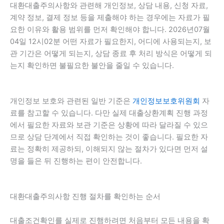
대환대출주의사항와 관련해 개인정보, 상담 내용, 신청 자료,
계약 정보, 결제 정보 등을 제출해야 하는 경우에는 자료가 필
요한 이유와 활용 범위를 먼저 확인해야 합니다. 2026년07월
04일 12시02분 어떤 자료가 필요한지, 어디에 사용되는지, 보
관 기간은 어떻게 되는지, 상담 종료 후 처리 방식은 어떻게 되
는지 확인하면 불필요한 불안을 줄일 수 있습니다.
개인정보 보호와 관련된 일반 기준은
개인정보보호위원회
자
료를 참고할 수 있습니다. 다만 실제 대출상환계획 진행 과정
에서 필요한 자료와 보관 기준은 상황에 따라 달라질 수 있으
므로 상담 단계에서 직접 확인하는 것이 좋습니다. 필요한 자
료는 정확히 제공하되, 이해되지 않는 절차가 있다면 먼저 설
명을 들은 뒤 진행하는 편이 안전합니다.
대환대출주의사항 진행 절차를 확인하는 순서
대출조건확인를 실제로 진행하려면 처음부터 모든 내용을 확