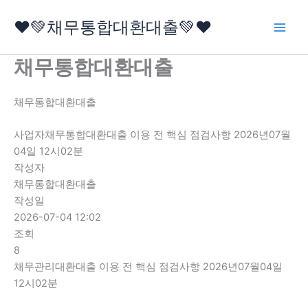
콘
❤️💚채무통합대환대출💚❤️
텐
츠
로
채무통합대환대출
건
너
채무통합대환대출
뛰
기
사업자채무통합대환대출 이용 전 핵심 점검사항 2026년07월
04일 12시02분
작성자
채무통합대환대출
작성일
2026-07-04 12:02
조회
8
채무관리대환대출 이용 전 핵심 점검사항 2026년07월04일
12시02분