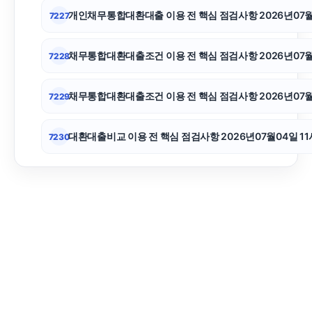
개인채무통합대환대출 이용 전 핵심 점검사항 2026년07월0
7227
채무통합대환대출조건 이용 전 핵심 점검사항 2026년07월0
7228
채무통합대환대출조건 이용 전 핵심 점검사항 2026년07월0
7229
대환대출비교 이용 전 핵심 점검사항 2026년07월04일 11
7230