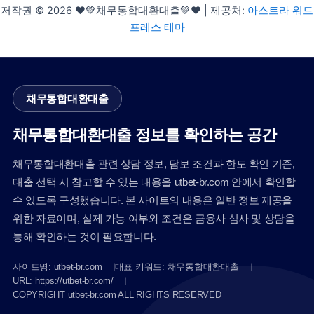
저작권 © 2026 ❤️💚채무통합대환대출💚❤️ | 제공처:
아스트라 워드
프레스 테마
채무통합대환대출
채무통합대환대출 정보를 확인하는 공간
채무통합대환대출 관련 상담 정보, 담보 조건과 한도 확인 기준,
대출 선택 시 참고할 수 있는 내용을 utbet-br.com 안에서 확인할
수 있도록 구성했습니다. 본 사이트의 내용은 일반 정보 제공을
위한 자료이며, 실제 가능 여부와 조건은 금융사 심사 및 상담을
통해 확인하는 것이 필요합니다.
사이트명: utbet-br.com
대표 키워드: 채무통합대환대출
URL: https://utbet-br.com/
COPYRIGHT utbet-br.com ALL RIGHTS RESERVED