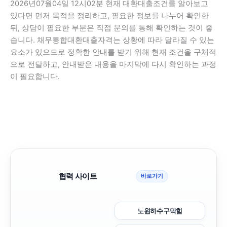
2026년07월04일 12시02분 현재 대환대출조건를 알아보고
있다면 먼저 목적을 정리하고, 필요한 정보를 나누어 확인한
뒤, 상담이 필요한 부분은 직접 문의를 통해 확인하는 것이 좋
습니다. 채무통합대환대출자격는 상황에 따라 달라질 수 있는
요소가 있으므로 정확한 안내를 받기 위해 현재 조건을 구체적
으로 전달하고, 안내받은 내용을 마지막에 다시 확인하는 과정
이 필요합니다.
협력 사이트
바로가기
노원하수구막힘