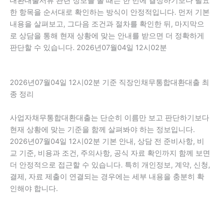
대환대출서류 관련 정보를 볼 때는 한 번에 결정하기보다 필요
한 항목을 순서대로 확인하는 방식이 안정적입니다. 먼저 기본
내용을 살펴보고, 그다음 조건과 절차를 확인한 뒤, 마지막으
로 상담을 통해 현재 상황에 맞는 안내를 받으면 더 정확하게
판단할 수 있습니다. 2026년07월04일 12시02분
2026년07월04일 12시02분 기준 직장인채무통합대환대출 최
종 정리
사업자채무통합대환대출는 단순히 이름만 보고 판단하기보다
현재 상황에 맞는 기준을 함께 살펴봐야 하는 정보입니다.
2026년07월04일 12시02분 기본 안내, 상담 전 준비사항, 비
교 기준, 비용과 조건, 주의사항, 공식 자료 확인까지 함께 보면
더 안정적으로 접근할 수 있습니다. 특히 개인정보, 계약, 신청,
결제, 자료 제출이 연결되는 경우에는 세부 내용을 충분히 확
인해야 합니다.