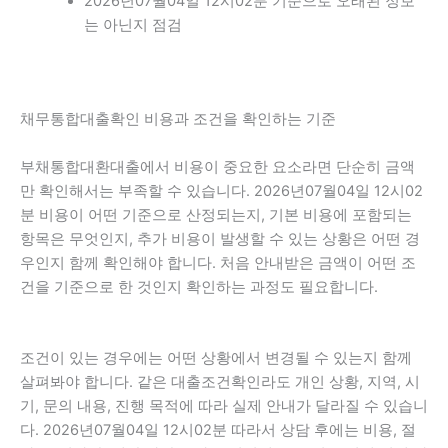
2026년07월04일 12시02분 기준으로 오래된 정보
는 아닌지 점검
채무통합대출확인 비용과 조건을 확인하는 기준
부채통합대환대출에서 비용이 중요한 요소라면 단순히 금액
만 확인해서는 부족할 수 있습니다. 2026년07월04일 12시02
분 비용이 어떤 기준으로 산정되는지, 기본 비용에 포함되는
항목은 무엇인지, 추가 비용이 발생할 수 있는 상황은 어떤 경
우인지 함께 확인해야 합니다. 처음 안내받은 금액이 어떤 조
건을 기준으로 한 것인지 확인하는 과정도 필요합니다.
조건이 있는 경우에는 어떤 상황에서 변경될 수 있는지 함께
살펴봐야 합니다. 같은 대출조건확인라도 개인 상황, 지역, 시
기, 문의 내용, 진행 목적에 따라 실제 안내가 달라질 수 있습니
다. 2026년07월04일 12시02분 따라서 상담 후에는 비용, 절