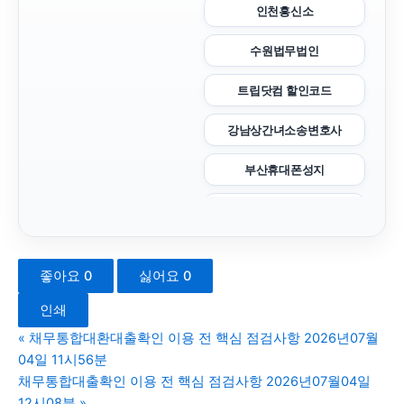
인천흥신소
수원법무법인
트립닷컴 할인코드
강남상간녀소송변호사
부산휴대폰성지
애견파양
강아지보호소
좋아요
0
싫어요
0
서초음주운전변호사
인쇄
은평하수구막힘
«
채무통합대환대출확인 이용 전 핵심 점검사항 2026년07월
04일 11시56분
신용카드현금화
채무통합대출확인 이용 전 핵심 점검사항 2026년07월04일
12시08분
»