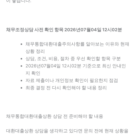
이 좋습니다.
채무조정상담 사전 확인 항목 2026년07월04일 12시02분
채무통합대환대출주의사항를 알아보는 이유와 현재
상황 정리
상담, 조건, 비용, 절차 중 우선 확인할 항목 구분
2026년07월04일 12시02분 기준으로 최신 안내인
지 확인
자료 제출이나 개인정보 확인이 필요한지 점검
최종 결정 전 다시 확인해야 할 내용 정리
채무통합대환대출상환 상담 전 준비해야 할 내용
대환대출상환 상담을 생각하고 있다면 문의 전에 현재 상황을