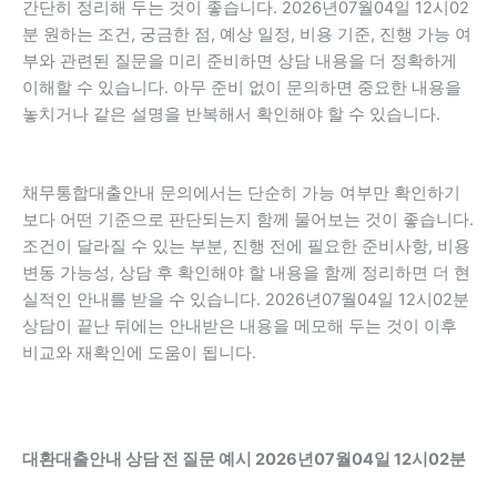
간단히 정리해 두는 것이 좋습니다. 2026년07월04일 12시02
분 원하는 조건, 궁금한 점, 예상 일정, 비용 기준, 진행 가능 여
부와 관련된 질문을 미리 준비하면 상담 내용을 더 정확하게
이해할 수 있습니다. 아무 준비 없이 문의하면 중요한 내용을
놓치거나 같은 설명을 반복해서 확인해야 할 수 있습니다.
채무통합대출안내 문의에서는 단순히 가능 여부만 확인하기
보다 어떤 기준으로 판단되는지 함께 물어보는 것이 좋습니다.
조건이 달라질 수 있는 부분, 진행 전에 필요한 준비사항, 비용
변동 가능성, 상담 후 확인해야 할 내용을 함께 정리하면 더 현
실적인 안내를 받을 수 있습니다. 2026년07월04일 12시02분
상담이 끝난 뒤에는 안내받은 내용을 메모해 두는 것이 이후
비교와 재확인에 도움이 됩니다.
대환대출안내 상담 전 질문 예시 2026년07월04일 12시02분