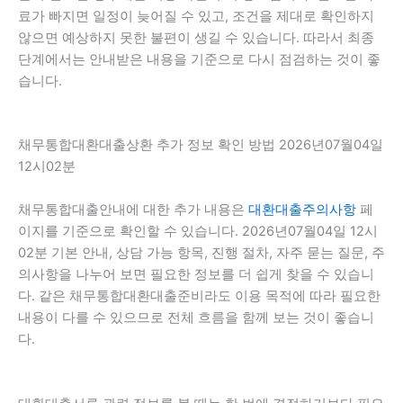
료가 빠지면 일정이 늦어질 수 있고, 조건을 제대로 확인하지
않으면 예상하지 못한 불편이 생길 수 있습니다. 따라서 최종
단계에서는 안내받은 내용을 기준으로 다시 점검하는 것이 좋
습니다.
채무통합대환대출상환 추가 정보 확인 방법 2026년07월04일
12시02분
채무통합대출안내에 대한 추가 내용은
대환대출주의사항
페
이지를 기준으로 확인할 수 있습니다. 2026년07월04일 12시
02분 기본 안내, 상담 가능 항목, 진행 절차, 자주 묻는 질문, 주
의사항을 나누어 보면 필요한 정보를 더 쉽게 찾을 수 있습니
다. 같은 채무통합대환대출준비라도 이용 목적에 따라 필요한
내용이 다를 수 있으므로 전체 흐름을 함께 보는 것이 좋습니
다.