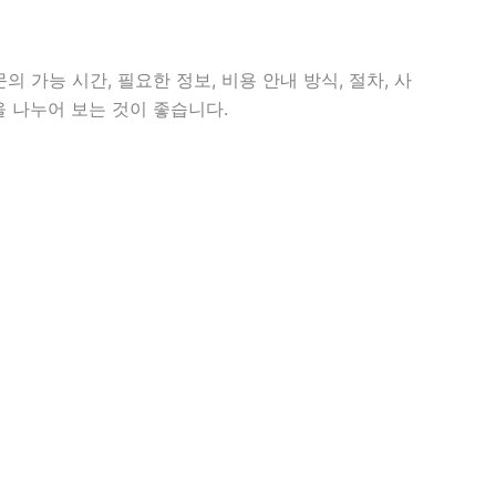
가능 시간, 필요한 정보, 비용 안내 방식, 절차, 사
을 나누어 보는 것이 좋습니다.