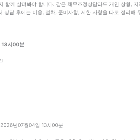
 함께 살펴봐야 합니다. 같은 채무조정상담라도 개인 상황, 지역,
라서 상담 후에는 비용, 절차, 준비사항, 제한 사항을 따로 정리해
 13시00분
인
26년07월04일 13시00분