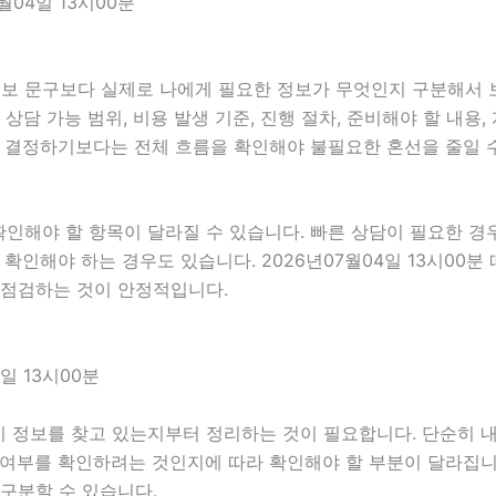
04일 13시00분
보 문구보다 실제로 나에게 필요한 정보가 무엇인지 구분해서 보는
담 가능 범위, 비용 발생 기준, 진행 절차, 준비해야 할 내용,
고 결정하기보다는 전체 흐름을 확인해야 불필요한 혼선을 줄일 
인해야 할 항목이 달라질 수 있습니다. 빠른 상담이 필요한 경우
 확인해야 하는 경우도 있습니다. 2026년07월04일 13시0
 점검하는 것이 안정적입니다.
일 13시00분
 정보를 찾고 있는지부터 정리하는 것이 필요합니다. 단순히 내
여부를 확인하려는 것인지에 따라 확인해야 할 부분이 달라집니다.
구분할 수 있습니다.