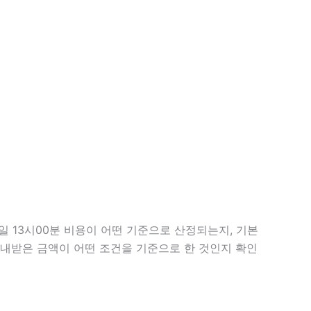
 13시00분 비용이 어떤 기준으로 산정되는지, 기본
안내받은 금액이 어떤 조건을 기준으로 한 것인지 확인