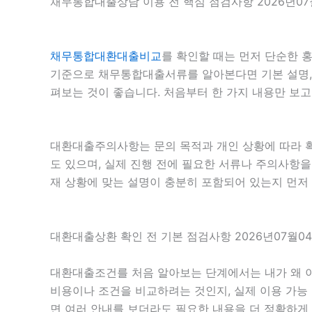
채무통합대출상담 이용 전 핵심 점검사항 2026년07월
채무통합대환대출비교
를 확인할 때는 먼저 단순한 홍
기준으로 채무통합대출서류를 알아본다면 기본 설명, 상
펴보는 것이 좋습니다. 처음부터 한 가지 내용만 보
대환대출주의사항는 문의 목적과 개인 상황에 따라 확
도 있으며, 실제 진행 전에 필요한 서류나 주의사항을
재 상황에 맞는 설명이 충분히 포함되어 있는지 먼저
대환대출상환 확인 전 기본 점검사항 2026년07월04
대환대출조건를 처음 알아보는 단계에서는 내가 왜 이
비용이나 조건을 비교하려는 것인지, 실제 이용 가능 
면 여러 안내를 보더라도 필요한 내용을 더 정확하게 