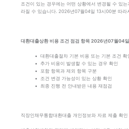
조건이 있는 경우에는 어떤 상황에서 변경될 수 있는지
라질 수 있습니다. 2026년07월04일 13시00분 따
대환대출상환 비용 조건 점검 항목 2026년07월04일
대환대출절차 기본 비용 또는 기본 조건 확
추가 비용이 발생할 수 있는 경우 확인
포함 항목과 제외 항목 구분
조건 변경 가능성이 있는 상황 확인
최종 진행 전 안내받은 내용 재점검
직장인채무통합대환대출 개인정보와 자료 제출 확인 20