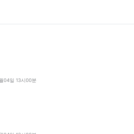
04일 13시00분