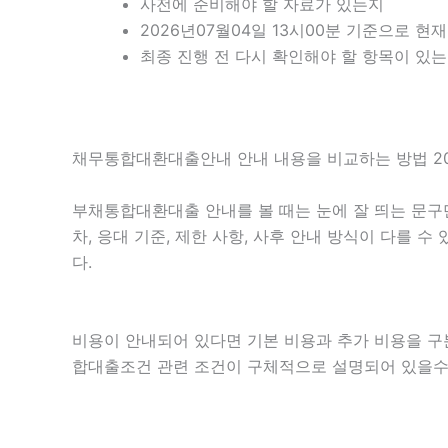
사전에 준비해야 할 자료가 있는지
2026년07월04일 13시00분 기준으로 
최종 진행 전 다시 확인해야 할 항목이 있
채무통합대환대출안내 안내 내용을 비교하는 방법 202
부채통합대환대출 안내를 볼 때는 눈에 잘 띄는 문구만
차, 응대 기준, 제한 사항, 사후 안내 방식이 다를 
다.
비용이 안내되어 있다면 기본 비용과 추가 비용을 구
합대출조건 관련 조건이 구체적으로 설명되어 있을수록 