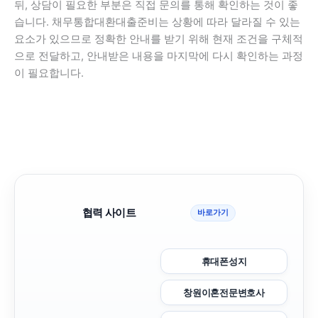
뒤, 상담이 필요한 부분은 직접 문의를 통해 확인하는 것이 좋
습니다. 채무통합대환대출준비는 상황에 따라 달라질 수 있는
요소가 있으므로 정확한 안내를 받기 위해 현재 조건을 구체적
으로 전달하고, 안내받은 내용을 마지막에 다시 확인하는 과정
이 필요합니다.
협력 사이트
바로가기
휴대폰성지
창원이혼전문변호사