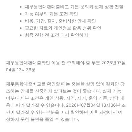
채무통합대환대출비교 기본 문의와 현재 상황 전달
가능 여부와 기본 조건 확인
비용, 기간, 절차, 준비사항 안내 확인
필요한 자료와 개인정보 활용 범위 확인
최종 진행 전 조건 다시 확인하기
채무통합대환대출확인 이용 전 주의해야 할 부분 2026년07월
04일 13시36분
채무통합대출비교를 확인할 때는 충분한 설명 없이 결과만 강
조하는 안내를 신중하게 살펴보는 것이 좋습니다. 실제 가능
여부나 세부 조건은 개인 상황, 지역, 시기, 운영 기준, 상담 내
용에 따라 달라질 수 있습니다. 2026년07월04일 13시36분 조
건이 달라질 수 있는 부분을 미리 확인하면 이후 과정에서 예
상하지 못한 불편을 줄일 수 있습니다.