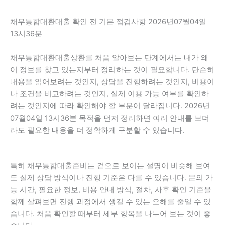
채무통합대환대출 확인 전 기본 점검사항 2026년07월04일
13시36분
채무통합대환대출상환를 처음 알아보는 단계에서는 내가 왜
이 정보를 찾고 있는지부터 정리하는 것이 필요합니다. 단순히
내용을 읽어보려는 것인지, 상담을 진행하려는 것인지, 비용이
나 조건을 비교하려는 것인지, 실제 이용 가능 여부를 확인하
려는 것인지에 따라 확인해야 할 부분이 달라집니다. 2026년
07월04일 13시36분 목적을 먼저 정리하면 여러 안내를 보더
라도 필요한 내용을 더 정확하게 구분할 수 있습니다.
특히 채무통합대출준비는 겉으로 보이는 설명이 비슷해 보여
도 실제 상담 방식이나 진행 기준은 다를 수 있습니다. 문의 가
능 시간, 필요한 정보, 비용 안내 방식, 절차, 사후 확인 기준을
함께 살펴보면 진행 과정에서 생길 수 있는 오해를 줄일 수 있
습니다. 처음 확인할 때부터 세부 항목을 나누어 보는 것이 좋