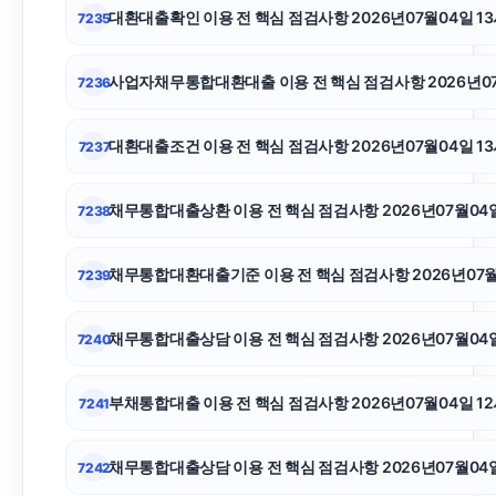
대환대출확인 이용 전 핵심 점검사항 2026년07월04일 13
7235
강아지파양
사업자채무통합대환대출 이용 전 핵심 점검사항 2026년07
7236
수원법무법인
위자료
대환대출조건 이용 전 핵심 점검사항 2026년07월04일 1
7237
용인하수구막힘
채무통합대출상환 이용 전 핵심 점검사항 2026년07월04일
7238
상간남소송
채무통합대환대출기준 이용 전 핵심 점검사항 2026년07월
7239
채무통합대출상담 이용 전 핵심 점검사항 2026년07월04일
7240
부채통합대출 이용 전 핵심 점검사항 2026년07월04일 1
7241
채무통합대출상담 이용 전 핵심 점검사항 2026년07월04일
7242