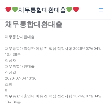
콘
채무통합대환대출
텐
츠
로
채무통합대환대출
건
너
채무통합대환대출
뛰
기
채무통합대출상환 이용 전 핵심 점검사항 2026년07월04일
13시36분
작성자
채무통합대환대출
작성일
2026-07-04 13:36
조회
8
채무통합대출안내 이용 전 핵심 점검사항 2026년07월04일
13시36분