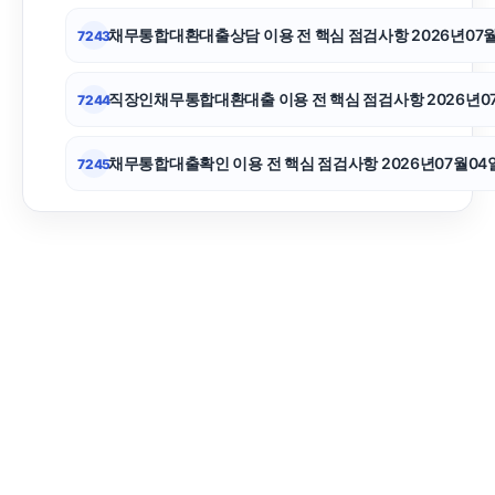
채무통합대환대출상담 이용 전 핵심 점검사항 2026년07월
7243
직장인채무통합대환대출 이용 전 핵심 점검사항 2026년07
7244
채무통합대출확인 이용 전 핵심 점검사항 2026년07월04일
7245