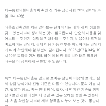
채무통합대환대출계획 확인 전 기본 점검사항 2026년07월04
일 19시40분
대출조건확인를 처음 알아보는 단계에서는 내가 왜 이 정보를
찾고 있는지부터 정리하는 것이 필요합니다. 단순히 내용을 읽
어보려는 것인지, 상담을 진행하려는 것인지, 비용이나 조건을
비교하려는 것인지, 실제 이용 가능 여부를 확인하려는 것인지
에 따라 확인해야 할 부분이 달라집니다. 2026년07월04일 19
시40분 목적을 먼저 정리하면 여러 안내를 보더라도 필요한
내용을 더 정확하게 구분할 수 있습니다.
특히 채무통합대출는 겉으로 보이는 설명이 비슷해 보여도 실
제 상담 방식이나 진행 기준은 다를 수 있습니다. 문의 가능 시
간, 필요한 정보, 비용 안내 방식, 절차, 사후 확인 기준을 함께
살펴보면 진행 과정에서 생길 수 있는 오해를 줄일 수 있습니
다. 처음 확인할 때부터 세부 항목을 나누어 보는 것이 좋습니