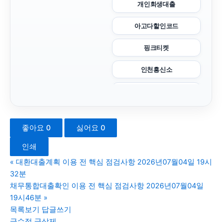
개인회생대출
아고다할인코드
핑크티켓
인천흥신소
평택이혼전문변호사
수원이혼전문변호사
좋아요
0
싫어요
0
서초이혼전문변호사
인쇄
인스타그램 좋아요
«
대환대출계획 이용 전 핵심 점검사항 2026년07월04일 19시
32분
인스타 좋아요 구매
채무통합대출확인 이용 전 핵심 점검사항 2026년07월04일
19시46분
»
수원법무법인
목록보기
답글쓰기
글수정
글삭제
불륜증거