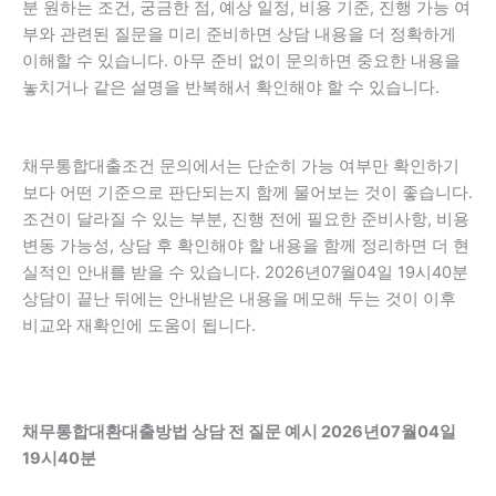
분 원하는 조건, 궁금한 점, 예상 일정, 비용 기준, 진행 가능 여
부와 관련된 질문을 미리 준비하면 상담 내용을 더 정확하게
이해할 수 있습니다. 아무 준비 없이 문의하면 중요한 내용을
놓치거나 같은 설명을 반복해서 확인해야 할 수 있습니다.
채무통합대출조건 문의에서는 단순히 가능 여부만 확인하기
보다 어떤 기준으로 판단되는지 함께 물어보는 것이 좋습니다.
조건이 달라질 수 있는 부분, 진행 전에 필요한 준비사항, 비용
변동 가능성, 상담 후 확인해야 할 내용을 함께 정리하면 더 현
실적인 안내를 받을 수 있습니다. 2026년07월04일 19시40분
상담이 끝난 뒤에는 안내받은 내용을 메모해 두는 것이 이후
비교와 재확인에 도움이 됩니다.
채무통합대환대출방법 상담 전 질문 예시 2026년07월04일
19시40분