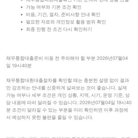
가능 여부와 기본 조건 확인
비용, 기간, 절차, 준비사항 안내 확인
필요한 자료와 개인정보 활용 범위 확인
최종 진행 전 조건 다시 확인하기
채무통합대출준비 이용 전 주의해야 할 부분 2026년07월04
일 19시40분
채무통합대환대출절차를 확인할 때는 충분한 설명 없이 결과
만 강조하는 안내를 신중하게 살펴보는 것이 좋습니다. 실제
가능 여부나 세부 조건은 개인 상황, 지역, 시기, 운영 기준, 상
담 내용에 따라 달라질 수 있습니다. 2026년07월04일 19시40
분 조건이 달라질 수 있는 부분을 미리 확인하면 이후 과정에
서 예상하지 못한 불편을 줄일 수 있습니다.