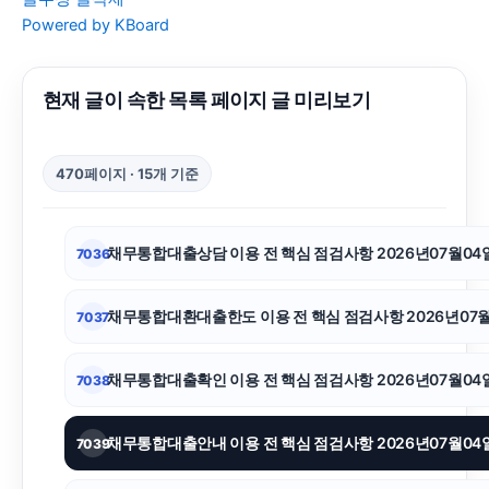
Powered by KBoard
흥신소
인스타 팔로워 늘리기
현재 글이 속한 목록 페이지 글 미리보기
용인이혼전문변호사
470페이지 · 15개 기준
종로하수구막힘
울산이혼전문변호사
채무통합대출상담 이용 전 핵심 점검사항 2026년07월04일
7036
김포공항주차대행
채무통합대환대출한도 이용 전 핵심 점검사항 2026년07월
7037
이혼변호사
채무통합대출확인 이용 전 핵심 점검사항 2026년07월04일
7038
울산치과
김해이혼전문변호사
7039
중랑구하수구막힘