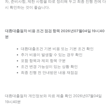
차, 준비사항, 제한 사항을 따로 정리해 두고 최종 진행 전에 다
시 확인하는 것이 좋습니다.
대환대출절차 비용 조건 점검 항목 2026년07월04일 19시40
분
대환대출조건 기본 비용 또는 기본 조건 확인
추가 비용이 발생할 수 있는 경우 확인
포함 항목과 제외 항목 구분
조건 변경 가능성이 있는 상황 확인
최종 진행 전 안내받은 내용 재점검
대환대출절차 개인정보와 자료 제출 확인 2026년07월04일
19시40분