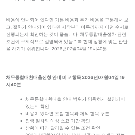
비용이 안내되어 있다면 기본 비용과 추가 비용을 구분해서 보
고, 절차가 안내되어 있다면 시작부터 마무리까지 어떤 순서로
진행되는지 확인하는 것이 좋습니다. 채무통합대출절차 관련
조건이 구체적으로 설명되어 있을수록 현재 상황에 맞는 판단
을 하기가 쉬워집니다. 2026년07월04일 19시40분
채무통합대환대출신청 안내 비교 항목 2026년07월04일 19
시40분
채무통합대환대출 안내 범위가 명확하게 설명되어
있는지 확인
비용이 있다면 포함 항목과 제외 항목 구분
진행 절차와 예상 소요 기간 확인
상황에 따라 달라질 수 있는 조건 확인