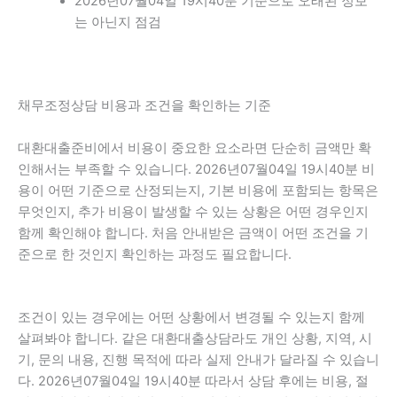
2026년07월04일 19시40분 기준으로 오래된 정보
는 아닌지 점검
채무조정상담 비용과 조건을 확인하는 기준
대환대출준비에서 비용이 중요한 요소라면 단순히 금액만 확
인해서는 부족할 수 있습니다. 2026년07월04일 19시40분 비
용이 어떤 기준으로 산정되는지, 기본 비용에 포함되는 항목은
무엇인지, 추가 비용이 발생할 수 있는 상황은 어떤 경우인지
함께 확인해야 합니다. 처음 안내받은 금액이 어떤 조건을 기
준으로 한 것인지 확인하는 과정도 필요합니다.
조건이 있는 경우에는 어떤 상황에서 변경될 수 있는지 함께
살펴봐야 합니다. 같은 대환대출상담라도 개인 상황, 지역, 시
기, 문의 내용, 진행 목적에 따라 실제 안내가 달라질 수 있습니
다. 2026년07월04일 19시40분 따라서 상담 후에는 비용, 절