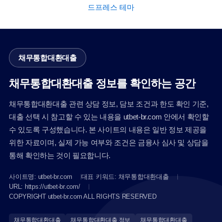
드프레스 테마
채무통합대환대출
채무통합대환대출 정보를 확인하는 공간
채무통합대환대출 관련 상담 정보, 담보 조건과 한도 확인 기준,
대출 선택 시 참고할 수 있는 내용을 utbet-br.com 안에서 확인할
수 있도록 구성했습니다. 본 사이트의 내용은 일반 정보 제공을
위한 자료이며, 실제 가능 여부와 조건은 금융사 심사 및 상담을
통해 확인하는 것이 필요합니다.
사이트명: utbet-br.com
대표 키워드: 채무통합대환대출
URL: https://utbet-br.com/
COPYRIGHT utbet-br.com ALL RIGHTS RESERVED
채무통합대환대출
채무통합대환대출 정보
채무통합대환대출