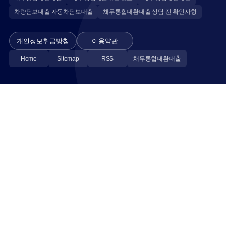
차량담보대출 자동차담보대출
채무통합대환대출 상담 전 확인사항
개인정보취급방침
이용약관
Home
Sitemap
RSS
채무통합대환대출