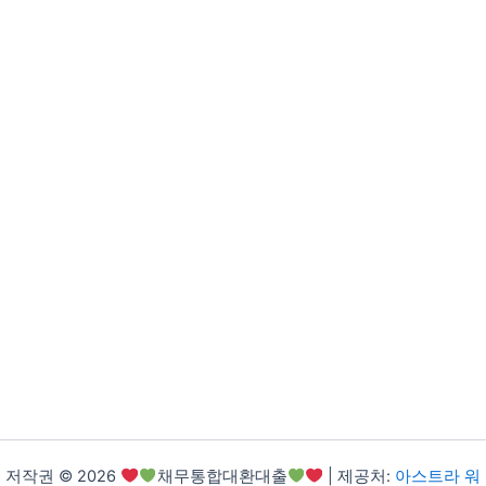
저작권 © 2026
채무통합대환대출
| 제공처:
아스트라 워