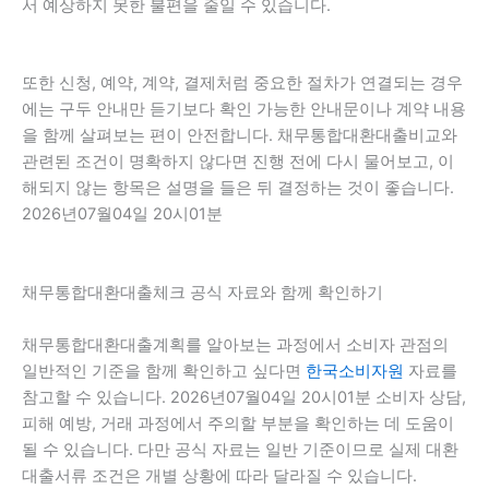
서 예상하지 못한 불편을 줄일 수 있습니다.
또한 신청, 예약, 계약, 결제처럼 중요한 절차가 연결되는 경우
에는 구두 안내만 듣기보다 확인 가능한 안내문이나 계약 내용
을 함께 살펴보는 편이 안전합니다. 채무통합대환대출비교와
관련된 조건이 명확하지 않다면 진행 전에 다시 물어보고, 이
해되지 않는 항목은 설명을 들은 뒤 결정하는 것이 좋습니다.
2026년07월04일 20시01분
채무통합대환대출체크 공식 자료와 함께 확인하기
채무통합대환대출계획를 알아보는 과정에서 소비자 관점의
일반적인 기준을 함께 확인하고 싶다면
한국소비자원
자료를
참고할 수 있습니다. 2026년07월04일 20시01분 소비자 상담,
피해 예방, 거래 과정에서 주의할 부분을 확인하는 데 도움이
될 수 있습니다. 다만 공식 자료는 일반 기준이므로 실제 대환
대출서류 조건은 개별 상황에 따라 달라질 수 있습니다.