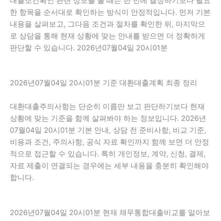
대출조건확인 관련 정보를 볼 때는 한 번에 결정하기보다 필요
한 항목을 순서대로 확인하는 방식이 안정적입니다. 먼저 기본
내용을 살펴보고, 그다음 조건과 절차를 확인한 뒤, 마지막으
로 상담을 통해 현재 상황에 맞는 안내를 받으면 더 정확하게
판단할 수 있습니다. 2026년07월04일 20시01분
2026년07월04일 20시01분 기준 대환대출계획 최종 정리
대환대출주의사항는 단순히 이름만 보고 판단하기보다 현재
상황에 맞는 기준을 함께 살펴봐야 하는 정보입니다. 2026년
07월04일 20시01분 기본 안내, 상담 전 준비사항, 비교 기준,
비용과 조건, 주의사항, 공식 자료 확인까지 함께 보면 더 안정
적으로 접근할 수 있습니다. 특히 개인정보, 계약, 신청, 결제,
자료 제출이 연결되는 경우에는 세부 내용을 충분히 확인해야
합니다.
2026년07월04일 20시01분 현재 채무통합대출비교를 알아보