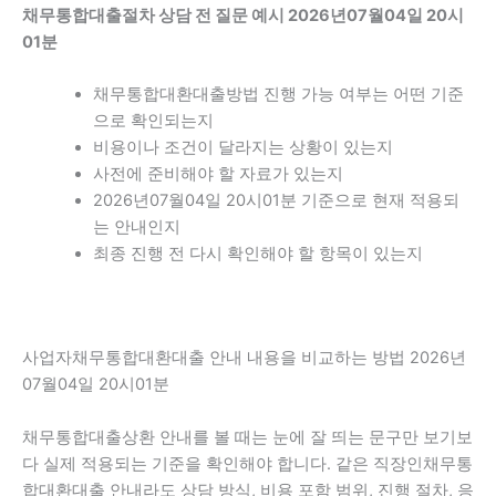
채무통합대출절차 상담 전 질문 예시 2026년07월04일 20시
01분
채무통합대환대출방법 진행 가능 여부는 어떤 기준
으로 확인되는지
비용이나 조건이 달라지는 상황이 있는지
사전에 준비해야 할 자료가 있는지
2026년07월04일 20시01분 기준으로 현재 적용되
는 안내인지
최종 진행 전 다시 확인해야 할 항목이 있는지
사업자채무통합대환대출 안내 내용을 비교하는 방법 2026년
07월04일 20시01분
채무통합대출상환 안내를 볼 때는 눈에 잘 띄는 문구만 보기보
다 실제 적용되는 기준을 확인해야 합니다. 같은 직장인채무통
합대환대출 안내라도 상담 방식, 비용 포함 범위, 진행 절차, 응