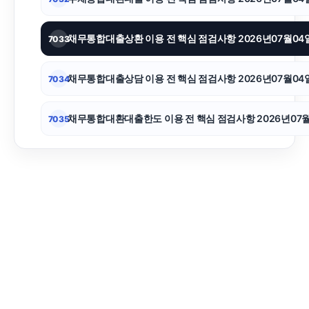
7033
채무통합대출상담 이용 전 핵심 점검사항 2026년07월04일
7034
채무통합대환대출한도 이용 전 핵심 점검사항 2026년07월
7035