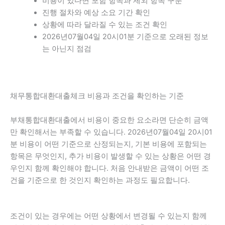
비용이 있다면 포함 항목과 제외 항목 구분
진행 절차와 예상 소요 기간 확인
상황에 따라 달라질 수 있는 조건 확인
2026년07월04일 20시01분 기준으로 오래된 정보
는 아닌지 점검
채무통합대환대출체크 비용과 조건을 확인하는 기준
부채통합대환대출에서 비용이 중요한 요소라면 단순히 금액
만 확인해서는 부족할 수 있습니다. 2026년07월04일 20시01
분 비용이 어떤 기준으로 산정되는지, 기본 비용에 포함되는
항목은 무엇인지, 추가 비용이 발생할 수 있는 상황은 어떤 경
우인지 함께 확인해야 합니다. 처음 안내받은 금액이 어떤 조
건을 기준으로 한 것인지 확인하는 과정도 필요합니다.
조건이 있는 경우에는 어떤 상황에서 변경될 수 있는지 함께