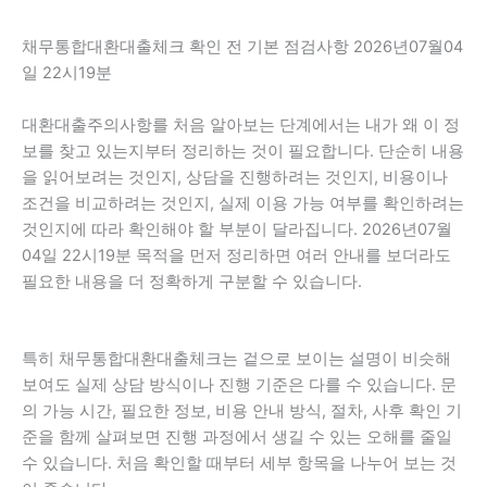
채무통합대환대출체크 확인 전 기본 점검사항 2026년07월04
일 22시19분
대환대출주의사항를 처음 알아보는 단계에서는 내가 왜 이 정
보를 찾고 있는지부터 정리하는 것이 필요합니다. 단순히 내용
을 읽어보려는 것인지, 상담을 진행하려는 것인지, 비용이나
조건을 비교하려는 것인지, 실제 이용 가능 여부를 확인하려는
것인지에 따라 확인해야 할 부분이 달라집니다. 2026년07월
04일 22시19분 목적을 먼저 정리하면 여러 안내를 보더라도
필요한 내용을 더 정확하게 구분할 수 있습니다.
특히 채무통합대환대출체크는 겉으로 보이는 설명이 비슷해
보여도 실제 상담 방식이나 진행 기준은 다를 수 있습니다. 문
의 가능 시간, 필요한 정보, 비용 안내 방식, 절차, 사후 확인 기
준을 함께 살펴보면 진행 과정에서 생길 수 있는 오해를 줄일
수 있습니다. 처음 확인할 때부터 세부 항목을 나누어 보는 것