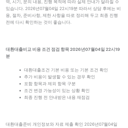
역, 시기, 문의 내용, 진행 목적에 따라 실제 안내가 달라질 수
있습니다. 2026년07월04일 22시19분 따라서 상담 후에는 비
용, 절차, 준비사항, 제한 사항을 따로 정리해 두고 최종 진행
전에 다시 확인하는 것이 좋습니다.
대환대출비교 비용 조건 점검 항목 2026년07월04일 22시19
분
대환대출조건 기본 비용 또는 기본 조건 확인
추가 비용이 발생할 수 있는 경우 확인
포함 항목과 제외 항목 구분
조건 변경 가능성이 있는 상황 확인
최종 진행 전 안내받은 내용 재점검
대환대출준비 개인정보와 자료 제출 확인 2026년07월04일