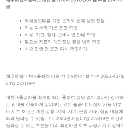
분
부채통합대출 기본 문의와 현재 상황 전달
가능 여부와 기본 조건 확인
비용, 기간, 절차, 준비사항 안내 확인
필요한 자료와 개인정보 활용 범위 확인
최종 진행 전 조건 다시 확인하기
채무통합대환대출절차 이용 전 주의해야 할 부분 2026년07월
04일 22시19분
대환대출절차를 확인할 때는 충분한 설명 없이 결과만 강조하
는 안내를 신중하게 살펴보는 것이 좋습니다. 실제 가능 여부
나 세부 조건은 개인 상황, 지역, 시기, 운영 기준, 상담 내용에
따라 달라질 수 있습니다. 2026년07월04일 22시19분 조건이
달라질 수 있는 부분을 미리 확인하면 이후 과정에서 예상하지