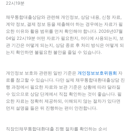
22시19분
채무통합대출상담와 관련해 개인정보, 상담 내용, 신청 자료,
계약 정보, 결제 정보 등을 제출해야 하는 경우에는 자료가 필
요한 이유와 활용 범위를 먼저 확인해야 합니다. 2026년07월
04일 22시19분 어떤 자료가 필요한지, 어디에 사용되는지, 보
관 기간은 어떻게 되는지, 상담 종료 후 처리 방식은 어떻게 되
는지 확인하면 불필요한 불안을 줄일 수 있습니다.
개인정보 보호와 관련된 일반 기준은
개인정보보호위원회
자
료를 참고할 수 있습니다. 다만 실제 채무통합대환대출상담 진
행 과정에서 필요한 자료와 보관 기준은 상황에 따라 달라질
수 있으므로 상담 단계에서 직접 확인하는 것이 좋습니다. 필
요한 자료는 정확히 제공하되, 이해되지 않는 절차가 있다면
먼저 설명을 들은 뒤 진행하는 편이 안전합니다.
직장인채무통합대환대출 진행 절차를 확인하는 순서