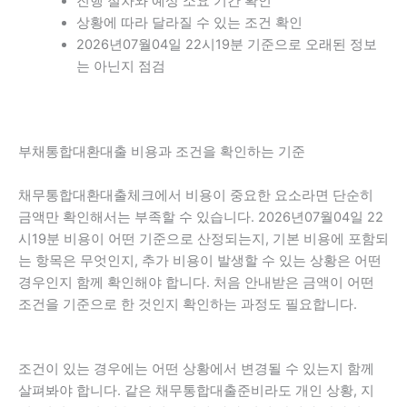
진행 절차와 예상 소요 기간 확인
상황에 따라 달라질 수 있는 조건 확인
2026년07월04일 22시19분 기준으로 오래된 정보
는 아닌지 점검
부채통합대환대출 비용과 조건을 확인하는 기준
채무통합대환대출체크에서 비용이 중요한 요소라면 단순히
금액만 확인해서는 부족할 수 있습니다. 2026년07월04일 22
시19분 비용이 어떤 기준으로 산정되는지, 기본 비용에 포함되
는 항목은 무엇인지, 추가 비용이 발생할 수 있는 상황은 어떤
경우인지 함께 확인해야 합니다. 처음 안내받은 금액이 어떤
조건을 기준으로 한 것인지 확인하는 과정도 필요합니다.
조건이 있는 경우에는 어떤 상황에서 변경될 수 있는지 함께
살펴봐야 합니다. 같은 채무통합대출준비라도 개인 상황, 지