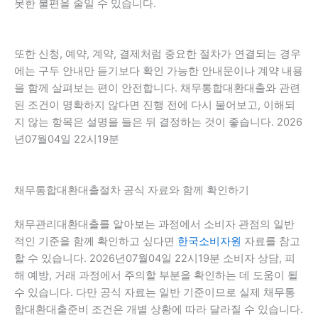
못한 불편을 줄일 수 있습니다.
또한 신청, 예약, 계약, 결제처럼 중요한 절차가 연결되는 경우
에는 구두 안내만 듣기보다 확인 가능한 안내문이나 계약 내용
을 함께 살펴보는 편이 안전합니다. 채무통합대환대출와 관련
된 조건이 명확하지 않다면 진행 전에 다시 물어보고, 이해되
지 않는 항목은 설명을 들은 뒤 결정하는 것이 좋습니다. 2026
년07월04일 22시19분
채무통합대환대출절차 공식 자료와 함께 확인하기
채무관리대환대출를 알아보는 과정에서 소비자 관점의 일반
적인 기준을 함께 확인하고 싶다면
한국소비자원
자료를 참고
할 수 있습니다. 2026년07월04일 22시19분 소비자 상담, 피
해 예방, 거래 과정에서 주의할 부분을 확인하는 데 도움이 될
수 있습니다. 다만 공식 자료는 일반 기준이므로 실제 채무통
합대환대출준비 조건은 개별 상황에 따라 달라질 수 있습니다.