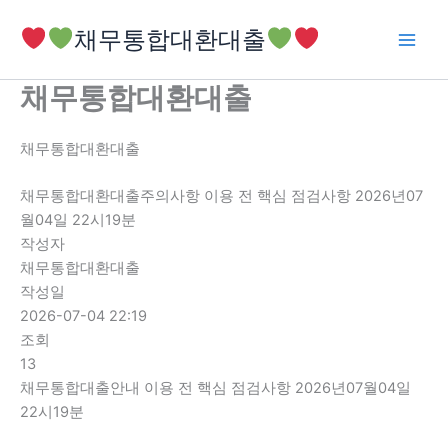
콘
채무통합대환대출
텐
츠
로
채무통합대환대출
건
너
채무통합대환대출
뛰
기
채무통합대환대출주의사항 이용 전 핵심 점검사항 2026년07
월04일 22시19분
작성자
채무통합대환대출
작성일
2026-07-04 22:19
조회
13
채무통합대출안내 이용 전 핵심 점검사항 2026년07월04일
22시19분