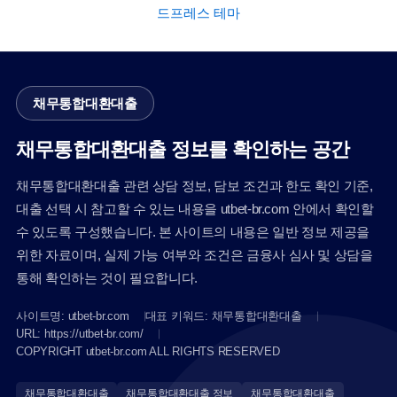
드프레스 테마
채무통합대환대출
채무통합대환대출 정보를 확인하는 공간
채무통합대환대출 관련 상담 정보, 담보 조건과 한도 확인 기준,
대출 선택 시 참고할 수 있는 내용을 utbet-br.com 안에서 확인할
수 있도록 구성했습니다. 본 사이트의 내용은 일반 정보 제공을
위한 자료이며, 실제 가능 여부와 조건은 금융사 심사 및 상담을
통해 확인하는 것이 필요합니다.
사이트명: utbet-br.com
대표 키워드: 채무통합대환대출
URL: https://utbet-br.com/
COPYRIGHT utbet-br.com ALL RIGHTS RESERVED
채무통합대환대출
채무통합대환대출 정보
채무통합대환대출