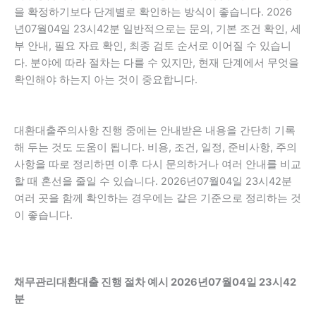
을 확정하기보다 단계별로 확인하는 방식이 좋습니다. 2026
년07월04일 23시42분 일반적으로는 문의, 기본 조건 확인, 세
부 안내, 필요 자료 확인, 최종 검토 순서로 이어질 수 있습니
다. 분야에 따라 절차는 다를 수 있지만, 현재 단계에서 무엇을
확인해야 하는지 아는 것이 중요합니다.
대환대출주의사항 진행 중에는 안내받은 내용을 간단히 기록
해 두는 것도 도움이 됩니다. 비용, 조건, 일정, 준비사항, 주의
사항을 따로 정리하면 이후 다시 문의하거나 여러 안내를 비교
할 때 혼선을 줄일 수 있습니다. 2026년07월04일 23시42분
여러 곳을 함께 확인하는 경우에는 같은 기준으로 정리하는 것
이 좋습니다.
채무관리대환대출 진행 절차 예시 2026년07월04일 23시42
분