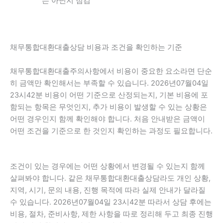
는 아닌지 점검
채무통합대환대출상담 비용과 조건을 확인하는 기준
채무통합대환대출주의사항에서 비용이 중요한 요소라면 단순
히 금액만 확인해서는 부족할 수 있습니다. 2026년07월04일
23시42분 비용이 어떤 기준으로 산정되는지, 기본 비용에 포
함되는 항목은 무엇인지, 추가 비용이 발생할 수 있는 상황은
어떤 경우인지 함께 확인해야 합니다. 처음 안내받은 금액이
어떤 조건을 기준으로 한 것인지 확인하는 과정도 필요합니다.
조건이 있는 경우에는 어떤 상황에서 변경될 수 있는지 함께
살펴봐야 합니다. 같은 채무통합대환대출상담라도 개인 상황,
지역, 시기, 문의 내용, 진행 목적에 따라 실제 안내가 달라질
수 있습니다. 2026년07월04일 23시42분 따라서 상담 후에는
비용, 절차, 준비사항, 제한 사항을 따로 정리해 두고 최종 진행