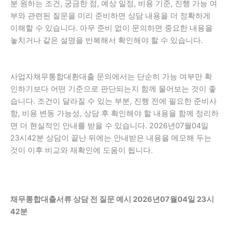
분 원하는 조건, 궁금한 점, 예상 일정, 비용 기준, 진행 가능 여
부와 관련된 질문을 미리 준비하면 상담 내용을 더 정확하게
이해할 수 있습니다. 아무 준비 없이 문의하면 중요한 내용을
놓치거나 같은 설명을 반복해서 확인해야 할 수 있습니다.
사업자채무통합대환대출 문의에서는 단순히 가능 여부만 확
인하기보다 어떤 기준으로 판단되는지 함께 물어보는 것이 좋
습니다. 조건이 달라질 수 있는 부분, 진행 전에 필요한 준비사
항, 비용 변동 가능성, 상담 후 확인해야 할 내용을 함께 정리하
면 더 현실적인 안내를 받을 수 있습니다. 2026년07월04일
23시42분 상담이 끝난 뒤에는 안내받은 내용을 메모해 두는
것이 이후 비교와 재확인에 도움이 됩니다.
채무통합대출서류 상담 전 질문 예시 2026년07월04일 23시
42분