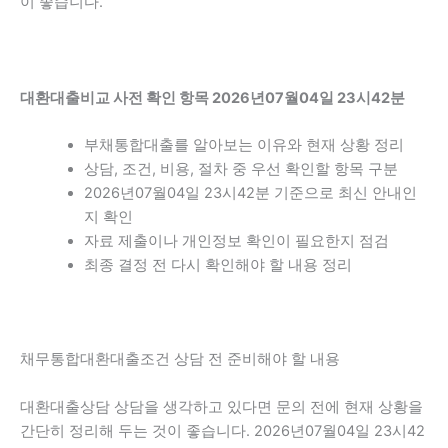
이 좋습니다.
대환대출비교 사전 확인 항목 2026년07월04일 23시42분
부채통합대출를 알아보는 이유와 현재 상황 정리
상담, 조건, 비용, 절차 중 우선 확인할 항목 구분
2026년07월04일 23시42분 기준으로 최신 안내인
지 확인
자료 제출이나 개인정보 확인이 필요한지 점검
최종 결정 전 다시 확인해야 할 내용 정리
채무통합대환대출조건 상담 전 준비해야 할 내용
대환대출상담 상담을 생각하고 있다면 문의 전에 현재 상황을
간단히 정리해 두는 것이 좋습니다. 2026년07월04일 23시42