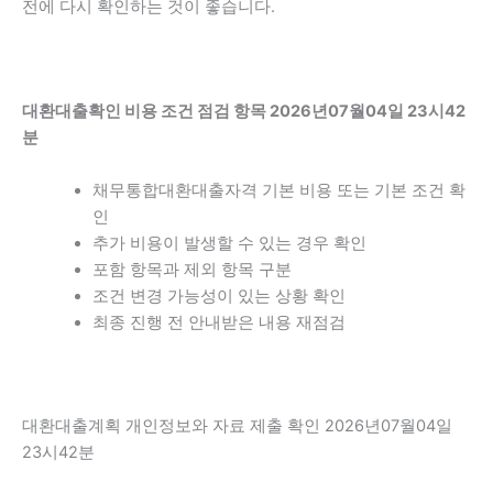
전에 다시 확인하는 것이 좋습니다.
대환대출확인 비용 조건 점검 항목 2026년07월04일 23시42
분
채무통합대환대출자격 기본 비용 또는 기본 조건 확
인
추가 비용이 발생할 수 있는 경우 확인
포함 항목과 제외 항목 구분
조건 변경 가능성이 있는 상황 확인
최종 진행 전 안내받은 내용 재점검
대환대출계획 개인정보와 자료 제출 확인 2026년07월04일
23시42분