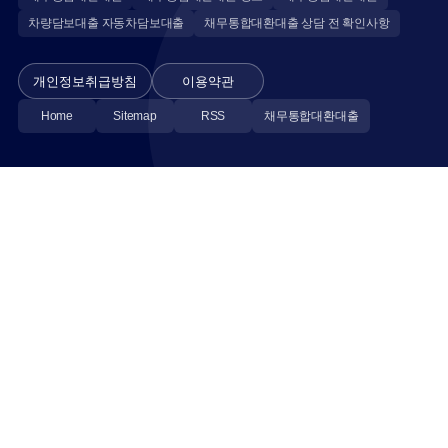
차량담보대출 자동차담보대출
채무통합대환대출 상담 전 확인사항
개인정보취급방침
이용약관
Home
Sitemap
RSS
채무통합대환대출