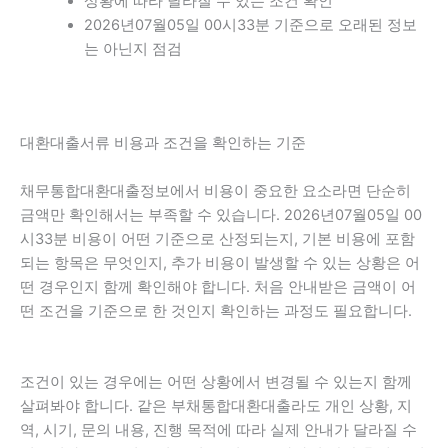
상황에 따라 달라질 수 있는 조건 확인
2026년07월05일 00시33분 기준으로 오래된 정보
는 아닌지 점검
대환대출서류 비용과 조건을 확인하는 기준
채무통합대환대출정보에서 비용이 중요한 요소라면 단순히
금액만 확인해서는 부족할 수 있습니다. 2026년07월05일 00
시33분 비용이 어떤 기준으로 산정되는지, 기본 비용에 포함
되는 항목은 무엇인지, 추가 비용이 발생할 수 있는 상황은 어
떤 경우인지 함께 확인해야 합니다. 처음 안내받은 금액이 어
떤 조건을 기준으로 한 것인지 확인하는 과정도 필요합니다.
조건이 있는 경우에는 어떤 상황에서 변경될 수 있는지 함께
살펴봐야 합니다. 같은 부채통합대환대출라도 개인 상황, 지
역, 시기, 문의 내용, 진행 목적에 따라 실제 안내가 달라질 수