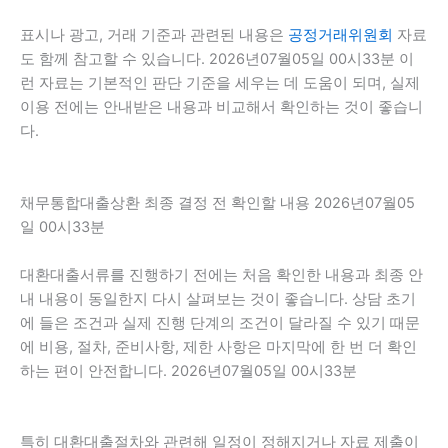
표시나 광고, 거래 기준과 관련된 내용은
공정거래위원회
자료
도 함께 참고할 수 있습니다. 2026년07월05일 00시33분 이
런 자료는 기본적인 판단 기준을 세우는 데 도움이 되며, 실제
이용 전에는 안내받은 내용과 비교해서 확인하는 것이 좋습니
다.
채무통합대출상환 최종 결정 전 확인할 내용 2026년07월05
일 00시33분
대환대출서류를 진행하기 전에는 처음 확인한 내용과 최종 안
내 내용이 동일한지 다시 살펴보는 것이 좋습니다. 상담 초기
에 들은 조건과 실제 진행 단계의 조건이 달라질 수 있기 때문
에 비용, 절차, 준비사항, 제한 사항은 마지막에 한 번 더 확인
하는 편이 안전합니다. 2026년07월05일 00시33분
특히 대환대출절차와 관련해 일정이 정해지거나 자료 제출이