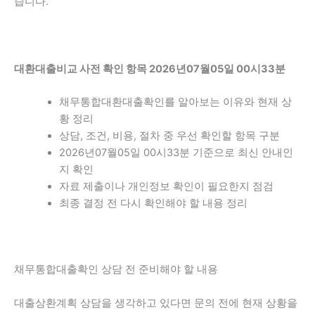
습니다.
대환대출비교 사전 확인 항목 2026년07월05일 00시33분
채무통합대환대출확인를 알아보는 이유와 현재 상
황 정리
상담, 조건, 비용, 절차 중 우선 확인할 항목 구분
2026년07월05일 00시33분 기준으로 최신 안내인
지 확인
자료 제출이나 개인정보 확인이 필요한지 점검
최종 결정 전 다시 확인해야 할 내용 정리
채무통합대출확인 상담 전 준비해야 할 내용
대출상환계획 상담을 생각하고 있다면 문의 전에 현재 상황을