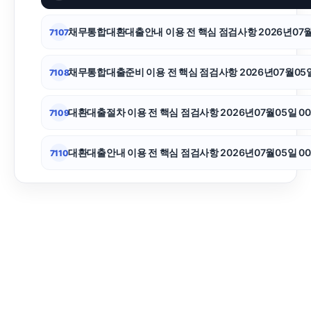
채무통합대환대출안내 이용 전 핵심 점검사항 2026년07월
7107
채무통합대출준비 이용 전 핵심 점검사항 2026년07월05일
7108
대환대출절차 이용 전 핵심 점검사항 2026년07월05일 0
7109
대환대출안내 이용 전 핵심 점검사항 2026년07월05일 0
7110