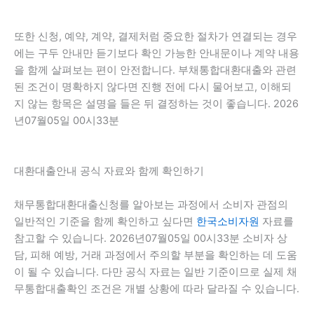
또한 신청, 예약, 계약, 결제처럼 중요한 절차가 연결되는 경우
에는 구두 안내만 듣기보다 확인 가능한 안내문이나 계약 내용
을 함께 살펴보는 편이 안전합니다. 부채통합대환대출와 관련
된 조건이 명확하지 않다면 진행 전에 다시 물어보고, 이해되
지 않는 항목은 설명을 들은 뒤 결정하는 것이 좋습니다. 2026
년07월05일 00시33분
대환대출안내 공식 자료와 함께 확인하기
채무통합대환대출신청를 알아보는 과정에서 소비자 관점의
일반적인 기준을 함께 확인하고 싶다면
한국소비자원
자료를
참고할 수 있습니다. 2026년07월05일 00시33분 소비자 상
담, 피해 예방, 거래 과정에서 주의할 부분을 확인하는 데 도움
이 될 수 있습니다. 다만 공식 자료는 일반 기준이므로 실제 채
무통합대출확인 조건은 개별 상황에 따라 달라질 수 있습니다.