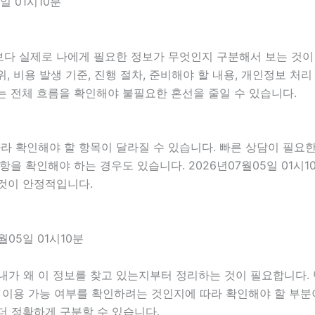
일 01시10분
다 실제로 나에게 필요한 정보가 무엇인지 구분해서 보는 것이 중
, 비용 발생 기준, 진행 절차, 준비해야 할 내용, 개인정보 처
는 전체 흐름을 확인해야 불필요한 혼선을 줄일 수 있습니다.
 확인해야 할 항목이 달라질 수 있습니다. 빠른 상담이 필요한
항을 확인해야 하는 경우도 있습니다. 2026년07월05일 01시
것이 안정적입니다.
05일 01시10분
가 왜 이 정보를 찾고 있는지부터 정리하는 것이 필요합니다. 
 이용 가능 여부를 확인하려는 것인지에 따라 확인해야 할 부분이 
더 정확하게 구분할 수 있습니다.