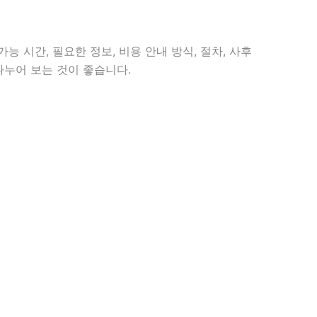
 시간, 필요한 정보, 비용 안내 방식, 절차, 사후
나누어 보는 것이 좋습니다.