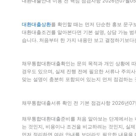
대환대출안내 이용 전 핵심 점검사항 2026년07월05
대환대출상환
를 확인할 때는 먼저 단순한 홍보 문구보
대환대출조건를 알아본다면 기본 설명, 상담 가능 범위
습니다. 처음부터 한 가지 내용만 보고 결정하기보다
채무통합대환대출확인는 문의 목적과 개인 상황에 따라
경우도 있으며, 실제 진행 전에 필요한 서류나 주의사
맞는 설명이 충분히 포함되어 있는지 먼저 점검하는 
채무통합대출서류 확인 전 기본 점검사항 2026년07월
채무통합대환대출준비를 처음 알아보는 단계에서는 내
는 것인지, 비용이나 조건을 비교하려는 것인지, 실제
먼저 정리하면 여러 안내를 보더라도 필요한 내용을 