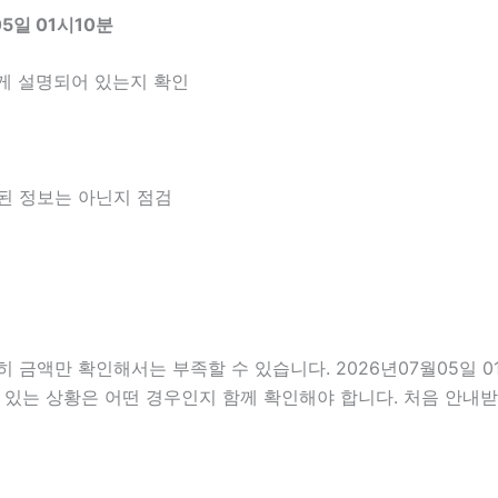
5일 01시10분
게 설명되어 있는지 확인
래된 정보는 아닌지 점검
액만 확인해서는 부족할 수 있습니다. 2026년07월05일 0
수 있는 상황은 어떤 경우인지 함께 확인해야 합니다. 처음 안내