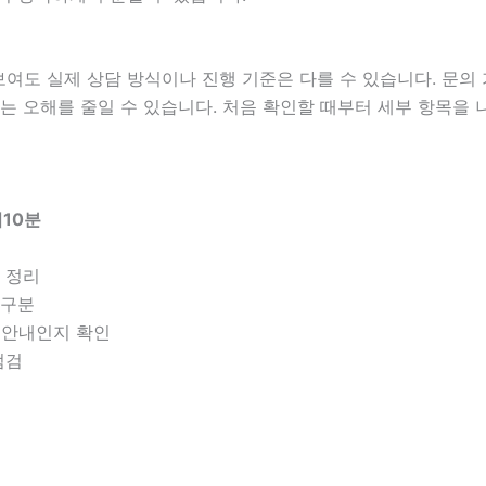
도 실제 상담 방식이나 진행 기준은 다를 수 있습니다. 문의 가능
는 오해를 줄일 수 있습니다. 처음 확인할 때부터 세부 항목을 
시10분
 정리
 구분
신 안내인지 확인
점검