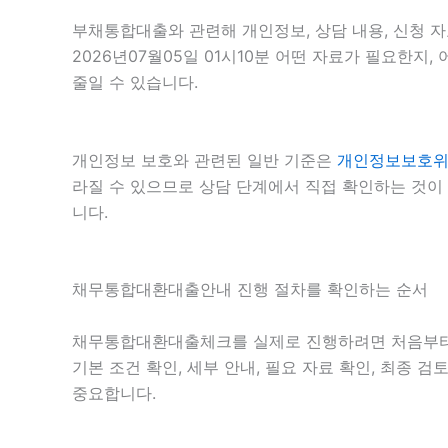
부채통합대출와 관련해 개인정보, 상담 내용, 신청 자
2026년07월05일 01시10분 어떤 자료가 필요한지
줄일 수 있습니다.
개인정보 보호와 관련된 일반 기준은
개인정보보호
라질 수 있으므로 상담 단계에서 직접 확인하는 것이
니다.
채무통합대환대출안내 진행 절차를 확인하는 순서
채무통합대환대출체크를 실제로 진행하려면 처음부터 모
기본 조건 확인, 세부 안내, 필요 자료 확인, 최종 
중요합니다.