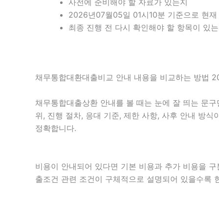
사전에 준비해야 할 자료가 있는지
2026년07월05일 01시10분 기준으로 현
최종 진행 전 다시 확인해야 할 항목이 있
채무통합대환대출비교 안내 내용을 비교하는 방법 202
채무통합대출상환 안내를 볼 때는 눈에 잘 띄는 문구
위, 진행 절차, 응대 기준, 제한 사항, 사후 안내 방
정확합니다.
비용이 안내되어 있다면 기본 비용과 추가 비용을 구
출조건 관련 조건이 구체적으로 설명되어 있을수록 현재