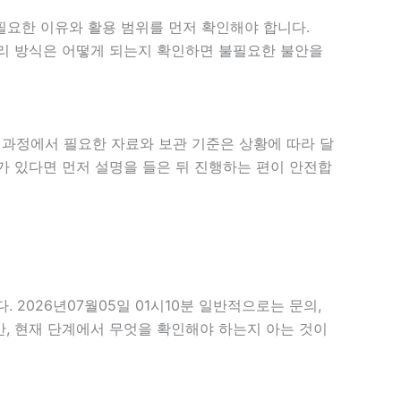
 필요한 이유와 활용 범위를 먼저 확인해야 합니다.
 처리 방식은 어떻게 되는지 확인하면 불필요한 불안을
 과정에서 필요한 자료와 보관 기준은 상황에 따라 달
가 있다면 먼저 설명을 들은 뒤 진행하는 편이 안전합
026년07월05일 01시10분 일반적으로는 문의,
지만, 현재 단계에서 무엇을 확인해야 하는지 아는 것이