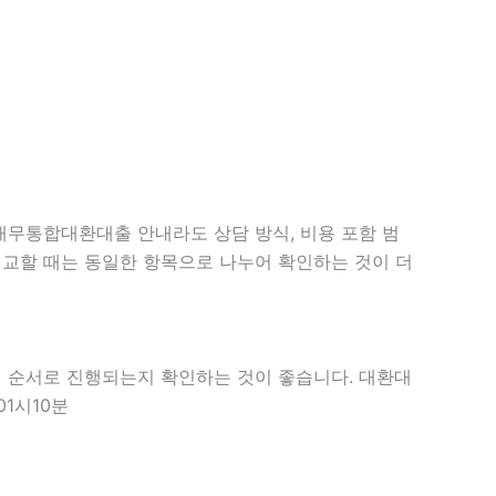
채무통합대환대출 안내라도 상담 방식, 비용 포함 범
보를 비교할 때는 동일한 항목으로 나누어 확인하는 것이 더
 순서로 진행되는지 확인하는 것이 좋습니다. 대환대
1시10분