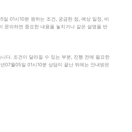
 01시10분 원하는 조건, 궁금한 점, 예상 일정, 비
없이 문의하면 중요한 내용을 놓치거나 같은 설명을 반
. 조건이 달라질 수 있는 부분, 진행 전에 필요한
6년07월05일 01시10분 상담이 끝난 뒤에는 안내받은