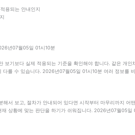
재 적용되는 안내인지
는지
6년07월05일 01시10분
만 보기보다 실제 적용되는 기준을 확인해야 합니다. 같은 개인
식이 다를 수 있습니다. 2026년07월05일 01시10분 여러 정
분해서 보고, 절차가 안내되어 있다면 시작부터 마무리까지 어떤
 상황에 맞는 판단을 하기가 쉬워집니다. 2026년07월05일 0