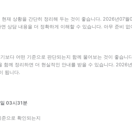
 상황을 간단히 정리해 두는 것이 좋습니다. 2026년07월05일
하면 상담 내용을 더 정확하게 이해할 수 있습니다. 아무 준비 
보다 어떤 기준으로 판단되는지 함께 물어보는 것이 좋습니다. 
을 함께 정리하면 더 현실적인 안내를 받을 수 있습니다. 2026
이 됩니다.
일 03시31분
기준으로 확인되는지