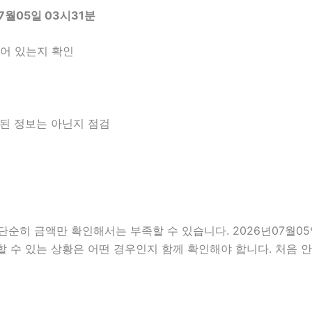
월05일 03시31분
어 있는지 확인
래된 정보는 아닌지 점검
히 금액만 확인해서는 부족할 수 있습니다. 2026년07월05일
할 수 있는 상황은 어떤 경우인지 함께 확인해야 합니다. 처음 