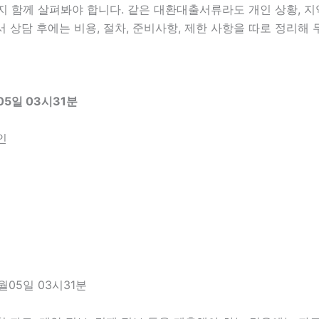
 함께 살펴봐야 합니다. 같은 대환대출서류라도 개인 상황, 지역,
라서 상담 후에는 비용, 절차, 준비사항, 제한 사항을 따로 정리해
5일 03시31분
인
05일 03시31분