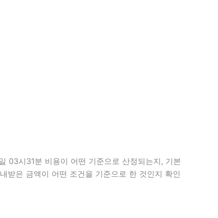
 03시31분 비용이 어떤 기준으로 산정되는지, 기본
안내받은 금액이 어떤 조건을 기준으로 한 것인지 확인