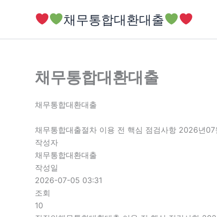
콘
채무통합대환대출
텐
츠
로
건
너
채무통합대환대출
뛰
기
채무통합대환대출
채무통합대출절차 이용 전 핵심 점검사항 2026년07월
작성자
채무통합대환대출
작성일
2026-07-05 03:31
조회
10