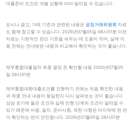
대출준비 조건은 개별 상황에 따라 달라질 수 있습니다.
표시나 광고, 거래 기준과 관련된 내용은
공정거래위원회
자료
도 함께 참고할 수 있습니다. 2026년07월05일 08시01분 이런
자료는 기본적인 판단 기준을 세우는 데 도움이 되며, 실제 이
용 전에는 안내받은 내용과 비교해서 확인하는 것이 좋습니다.
채무통합대출절차 최종 결정 전 확인할 내용 2026년07월05
일 08시01분
채무통합대환대출조건를 진행하기 전에는 처음 확인한 내용
과 최종 안내 내용이 동일한지 다시 살펴보는 것이 좋습니다.
상담 초기에 들은 조건과 실제 진행 단계의 조건이 달라질 수
있기 때문에 비용, 절차, 준비사항, 제한 사항은 마지막에 한 번
더 확인하는 편이 안전합니다. 2026년07월05일 08시01분