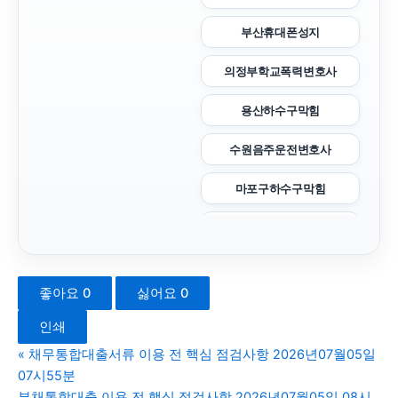
부산휴대폰성지
의정부학교폭력변호사
용산하수구막힘
수원음주운전변호사
마포구하수구막힘
용인상간소송변호사
인스타 좋아요
좋아요
0
싫어요
0
강아지보호소
인쇄
하남하수구막힘
«
채무통합대출서류 이용 전 핵심 점검사항 2026년07월05일
07시55분
상간녀위자료
부채통합대출 이용 전 핵심 점검사항 2026년07월05일 08시