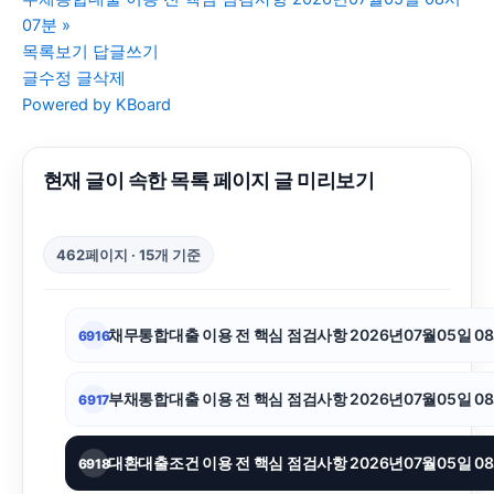
07분
»
파양보호소
목록보기
답글쓰기
글수정
글삭제
남양주변호사
Powered by KBoard
트립닷컴할인코드
주택담보대출한도
현재 글이 속한 목록 페이지 글 미리보기
서초이혼전문변호사
462페이지 · 15개 기준
서울상간녀소송변호사
서울성범죄전문변호사
채무통합대출 이용 전 핵심 점검사항 2026년07월05일 0
6916
오렌지티켓
부채통합대출 이용 전 핵심 점검사항 2026년07월05일 0
6917
서대문구하수구막힘
대환대출조건 이용 전 핵심 점검사항 2026년07월05일 0
6918
축구반티