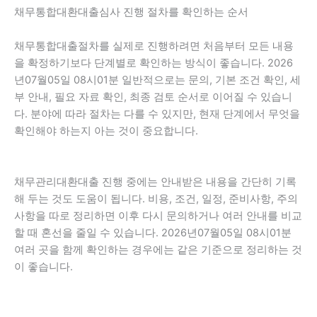
채무통합대환대출심사 진행 절차를 확인하는 순서
채무통합대출절차를 실제로 진행하려면 처음부터 모든 내용
을 확정하기보다 단계별로 확인하는 방식이 좋습니다. 2026
년07월05일 08시01분 일반적으로는 문의, 기본 조건 확인, 세
부 안내, 필요 자료 확인, 최종 검토 순서로 이어질 수 있습니
다. 분야에 따라 절차는 다를 수 있지만, 현재 단계에서 무엇을
확인해야 하는지 아는 것이 중요합니다.
채무관리대환대출 진행 중에는 안내받은 내용을 간단히 기록
해 두는 것도 도움이 됩니다. 비용, 조건, 일정, 준비사항, 주의
사항을 따로 정리하면 이후 다시 문의하거나 여러 안내를 비교
할 때 혼선을 줄일 수 있습니다. 2026년07월05일 08시01분
여러 곳을 함께 확인하는 경우에는 같은 기준으로 정리하는 것
이 좋습니다.