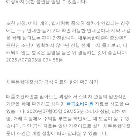
예상하지 못한 불편을 줄일 수 있습니다.
또한 신청, 예약, 계약, 결제처럼 중요한 절차가 연결되는 경우
에는 구두 안내만 듣기보다 확인 가능한 안내문이나 계약 내용
을 함께 살펴보는 편이 안전합니다. 채무통합대환대출상환와
관련된 조건이 명확하지 않다면 진행 전에 다시 물어보고, 이
해되지 않는 항목은 설명을 들은 뒤 결정하는 것이 좋습니다.
2026년07월05일 09시55분
채무통합대출상담 공식 자료와 함께 확인하기
대출조건확인를 알아보는 과정에서 소비자 관점의 일반적인
기준을 함께 확인하고 싶다면
한국소비자원
자료를 참고할 수
있습니다. 2026년07월05일 09시55분 소비자 상담, 피해 예
방, 거래 과정에서 주의할 부분을 확인하는 데 도움이 될 수 있
습니다. 다만 공식 자료는 일반 기준이므로 실제 채무통합대출
준비 조건은 개별 상황에 따라 달라질 수 있습니다.