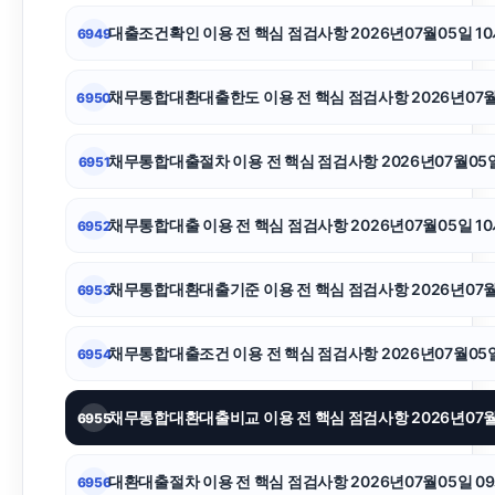
네이버 검색광고
대출조건확인 이용 전 핵심 점검사항 2026년07월05일 10
6949
강아지파양
채무통합대환대출한도 이용 전 핵심 점검사항 2026년07월
6950
고양이파양
채무통합대출절차 이용 전 핵심 점검사항 2026년07월05일
6951
인스타그램 좋아요
종로하수구막힘
채무통합대출 이용 전 핵심 점검사항 2026년07월05일 10
6952
주택담보대출
채무통합대환대출기준 이용 전 핵심 점검사항 2026년07월
6953
암요양병원
채무통합대출조건 이용 전 핵심 점검사항 2026년07월05일
6954
6955
대환대출절차 이용 전 핵심 점검사항 2026년07월05일 0
6956