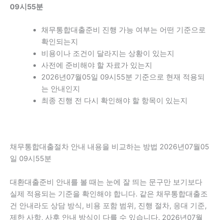
09시55분
채무통합대출준비 진행 가능 여부는 어떤 기준으로
확인되는지
비용이나 조건이 달라지는 상황이 있는지
사전에 준비해야 할 자료가 있는지
2026년07월05일 09시55분 기준으로 현재 적용되
는 안내인지
최종 진행 전 다시 확인해야 할 항목이 있는지
채무통합대출절차 안내 내용을 비교하는 방법 2026년07월05
일 09시55분
대환대출준비 안내를 볼 때는 눈에 잘 띄는 문구만 보기보다
실제 적용되는 기준을 확인해야 합니다. 같은 채무통합대출조
건 안내라도 상담 방식, 비용 포함 범위, 진행 절차, 응대 기준,
제한 사항, 사후 안내 방식이 다를 수 있습니다. 2026년07월