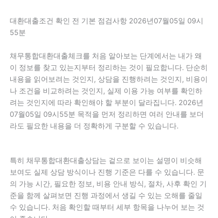
대환대출조건 확인 전 기본 점검사항 2026년07월05일 09시
55분
채무통합대환대출체크를 처음 알아보는 단계에서는 내가 왜
이 정보를 찾고 있는지부터 정리하는 것이 필요합니다. 단순히
내용을 읽어보려는 것인지, 상담을 진행하려는 것인지, 비용이
나 조건을 비교하려는 것인지, 실제 이용 가능 여부를 확인하
려는 것인지에 따라 확인해야 할 부분이 달라집니다. 2026년
07월05일 09시55분 목적을 먼저 정리하면 여러 안내를 보더
라도 필요한 내용을 더 정확하게 구분할 수 있습니다.
특히 채무통합대환대출상담는 겉으로 보이는 설명이 비슷해
보여도 실제 상담 방식이나 진행 기준은 다를 수 있습니다. 문
의 가능 시간, 필요한 정보, 비용 안내 방식, 절차, 사후 확인 기
준을 함께 살펴보면 진행 과정에서 생길 수 있는 오해를 줄일
수 있습니다. 처음 확인할 때부터 세부 항목을 나누어 보는 것