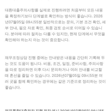
대환대출주의사항를 실제로 진행하려면 처음부터 모든 내용
을 확정하기보다 단계별로 확인하는 방식이 좋습니다. 2026
년07월05일 09시55분 일반적으로는 문의, 기본 조건 확인, 세
부 안내, 필요 자료 확인, 최종 검토 순서로 이어질 수 있습니
다. 분야에 따라 절차는 다를 수 있지만, 현재 단계에서 무엇을
확인해야 하는지 아는 것이 중요합니다.
채무조정상담 진행 중에는 안내받은 내용을 간단히 기록해 두
는 것도 도움이 됩니다. 비용, 조건, 일정, 준비사항, 주의사항
을 따로 정리하면 이후 다시 문의하거나 여러 안내를 비교할
때 혼선을 줄일 수 있습니다. 2026년07월05일 09시55분 여
러 곳을 함께 확인하는 경우에는 같은 기준으로 정리하는 것이
좋습니다.
채무통합대출절차 진행 절차 예시 2026년07월05일 09시55