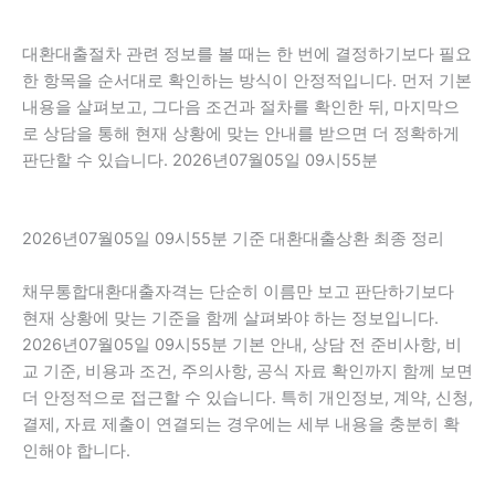
대환대출절차 관련 정보를 볼 때는 한 번에 결정하기보다 필요
한 항목을 순서대로 확인하는 방식이 안정적입니다. 먼저 기본
내용을 살펴보고, 그다음 조건과 절차를 확인한 뒤, 마지막으
로 상담을 통해 현재 상황에 맞는 안내를 받으면 더 정확하게
판단할 수 있습니다. 2026년07월05일 09시55분
2026년07월05일 09시55분 기준 대환대출상환 최종 정리
채무통합대환대출자격는 단순히 이름만 보고 판단하기보다
현재 상황에 맞는 기준을 함께 살펴봐야 하는 정보입니다.
2026년07월05일 09시55분 기본 안내, 상담 전 준비사항, 비
교 기준, 비용과 조건, 주의사항, 공식 자료 확인까지 함께 보면
더 안정적으로 접근할 수 있습니다. 특히 개인정보, 계약, 신청,
결제, 자료 제출이 연결되는 경우에는 세부 내용을 충분히 확
인해야 합니다.