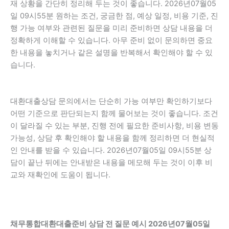
재 상황을 간단히 정리해 두는 것이 좋습니다. 2026년07월05
일 09시55분 원하는 조건, 궁금한 점, 예상 일정, 비용 기준, 진
행 가능 여부와 관련된 질문을 미리 준비하면 상담 내용을 더
정확하게 이해할 수 있습니다. 아무 준비 없이 문의하면 중요
한 내용을 놓치거나 같은 설명을 반복해서 확인해야 할 수 있
습니다.
대환대출상담 문의에서는 단순히 가능 여부만 확인하기보다
어떤 기준으로 판단되는지 함께 물어보는 것이 좋습니다. 조건
이 달라질 수 있는 부분, 진행 전에 필요한 준비사항, 비용 변동
가능성, 상담 후 확인해야 할 내용을 함께 정리하면 더 현실적
인 안내를 받을 수 있습니다. 2026년07월05일 09시55분 상
담이 끝난 뒤에는 안내받은 내용을 메모해 두는 것이 이후 비
교와 재확인에 도움이 됩니다.
채무통합대환대출준비 상담 전 질문 예시 2026년07월05일