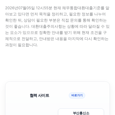
2026년07월05일 12시55분 현재 채무통합대환대출기준를 알
아보고 있다면 먼저 목적을 정리하고, 필요한 정보를 나누어
확인한 뒤, 상담이 필요한 부분은 직접 문의를 통해 확인하는
것이 좋습니다. 대환대출주의사항는 상황에 따라 달라질 수 있
는 요소가 있으므로 정확한 안내를 받기 위해 현재 조건을 구
체적으로 전달하고, 안내받은 내용을 마지막에 다시 확인하는
과정이 필요합니다.
협력 사이트
바로가기
부산흥신소