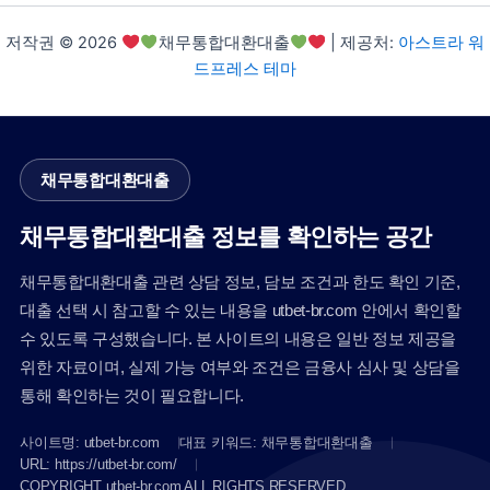
저작권 © 2026
채무통합대환대출
| 제공처:
아스트라 워
드프레스 테마
채무통합대환대출
채무통합대환대출 정보를 확인하는 공간
채무통합대환대출 관련 상담 정보, 담보 조건과 한도 확인 기준,
대출 선택 시 참고할 수 있는 내용을 utbet-br.com 안에서 확인할
수 있도록 구성했습니다. 본 사이트의 내용은 일반 정보 제공을
위한 자료이며, 실제 가능 여부와 조건은 금융사 심사 및 상담을
통해 확인하는 것이 필요합니다.
사이트명: utbet-br.com
대표 키워드: 채무통합대환대출
URL: https://utbet-br.com/
COPYRIGHT utbet-br.com ALL RIGHTS RESERVED