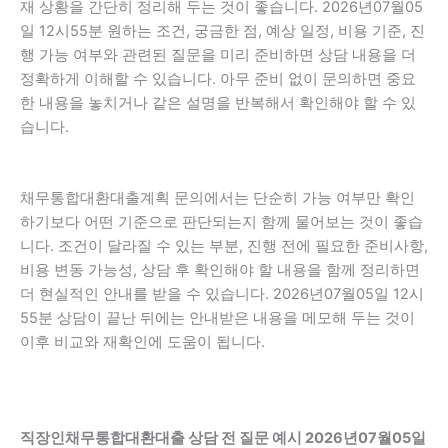
재 상황을 간단히 정리해 두는 것이 좋습니다. 2026년07월05
일 12시55분 원하는 조건, 궁금한 점, 예상 일정, 비용 기준, 진
행 가능 여부와 관련된 질문을 미리 준비하면 상담 내용을 더
정확하게 이해할 수 있습니다. 아무 준비 없이 문의하면 중요
한 내용을 놓치거나 같은 설명을 반복해서 확인해야 할 수 있
습니다.
채무통합대환대출계획 문의에서는 단순히 가능 여부만 확인
하기보다 어떤 기준으로 판단되는지 함께 물어보는 것이 좋습
니다. 조건이 달라질 수 있는 부분, 진행 전에 필요한 준비사항,
비용 변동 가능성, 상담 후 확인해야 할 내용을 함께 정리하면
더 현실적인 안내를 받을 수 있습니다. 2026년07월05일 12시
55분 상담이 끝난 뒤에는 안내받은 내용을 메모해 두는 것이
이후 비교와 재확인에 도움이 됩니다.
직장인채무통합대환대출 상담 전 질문 예시 2026년07월05일