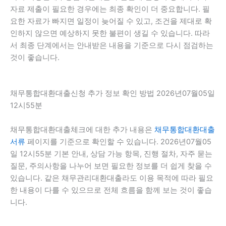
자료 제출이 필요한 경우에는 최종 확인이 더 중요합니다. 필
요한 자료가 빠지면 일정이 늦어질 수 있고, 조건을 제대로 확
인하지 않으면 예상하지 못한 불편이 생길 수 있습니다. 따라
서 최종 단계에서는 안내받은 내용을 기준으로 다시 점검하는
것이 좋습니다.
채무통합대환대출신청 추가 정보 확인 방법 2026년07월05일
12시55분
채무통합대환대출체크에 대한 추가 내용은
채무통합대환대출
서류
페이지를 기준으로 확인할 수 있습니다. 2026년07월05
일 12시55분 기본 안내, 상담 가능 항목, 진행 절차, 자주 묻는
질문, 주의사항을 나누어 보면 필요한 정보를 더 쉽게 찾을 수
있습니다. 같은 채무관리대환대출라도 이용 목적에 따라 필요
한 내용이 다를 수 있으므로 전체 흐름을 함께 보는 것이 좋습
니다.