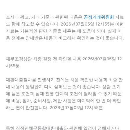
표시나 광고, 거래 기준과 관련된 내용은
공정거래위원회
자료
도 함께 참고할 수 있습니다. 2026년07월05일 12시55분 이런
자료는 기본적인 판단 기준을 세우는 데 도움이 되며, 실제 이
용 전에는 안내받은 내용과 비교해서 확인하는 것이 좋습니다.
채무조정상담 최종 결정 전 확인할 내용 2026년07월05일 12
시55분
대환대출절차를 진행하기 전에는 처음 확인한 내용과 최종 안
내 내용이 동일한지 다시 살펴보는 것이 좋습니다. 상담 초기
에 들은 조건과 실제 진행 단계의 조건이 달라질 수 있기 때문
에 비용, 절차, 준비사항, 제한 사항은 마지막에 한 번 더 확인
하는 편이 안전합니다. 2026년07월05일 12시55분
특히 직장인채무통합대환대출와 관련해 일정이 정해지거나