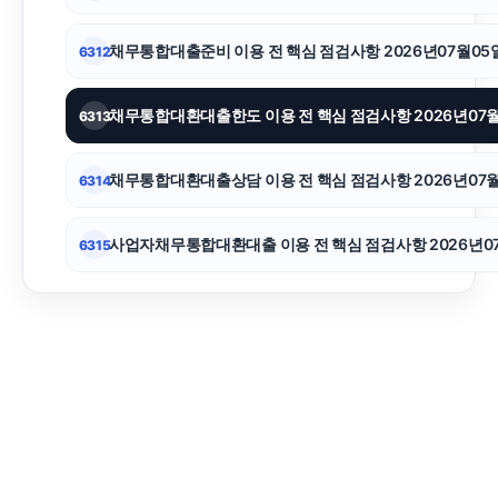
채무통합대출준비 이용 전 핵심 점검사항 2026년07월05일
6312
6313
채무통합대환대출상담 이용 전 핵심 점검사항 2026년07월
6314
사업자채무통합대환대출 이용 전 핵심 점검사항 2026년07
6315