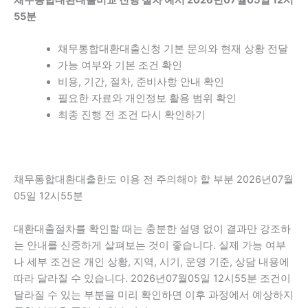
55분
채무통합대환대출신청 기본 문의와 현재 상황 전달
가능 여부와 기본 조건 확인
비용, 기간, 절차, 준비사항 안내 확인
필요한 자료와 개인정보 활용 범위 확인
최종 진행 전 조건 다시 확인하기
채무통합대환대출한도 이용 전 주의해야 할 부분 2026년07월
05일 12시55분
대환대출절차를 확인할 때는 충분한 설명 없이 결과만 강조하
는 안내를 신중하게 살펴보는 것이 좋습니다. 실제 가능 여부
나 세부 조건은 개인 상황, 지역, 시기, 운영 기준, 상담 내용에
따라 달라질 수 있습니다. 2026년07월05일 12시55분 조건이
달라질 수 있는 부분을 미리 확인하면 이후 과정에서 예상하지