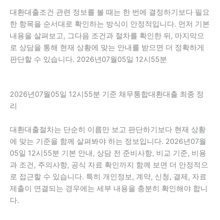
대환대출조건 관련 정보를 볼 때는 한 번에 결정하기보다 필요
한 항목을 순서대로 확인하는 방식이 안정적입니다. 먼저 기본
내용을 살펴보고, 그다음 조건과 절차를 확인한 뒤, 마지막으
로 상담을 통해 현재 상황에 맞는 안내를 받으면 더 정확하게
판단할 수 있습니다. 2026년07월05일 12시55분
2026년07월05일 12시55분 기준 채무통합대환대출 최종 정
리
대환대출절차는 단순히 이름만 보고 판단하기보다 현재 상황
에 맞는 기준을 함께 살펴봐야 하는 정보입니다. 2026년07월
05일 12시55분 기본 안내, 상담 전 준비사항, 비교 기준, 비용
과 조건, 주의사항, 공식 자료 확인까지 함께 보면 더 안정적으
로 접근할 수 있습니다. 특히 개인정보, 계약, 신청, 결제, 자료
제출이 연결되는 경우에는 세부 내용을 충분히 확인해야 합니
다.