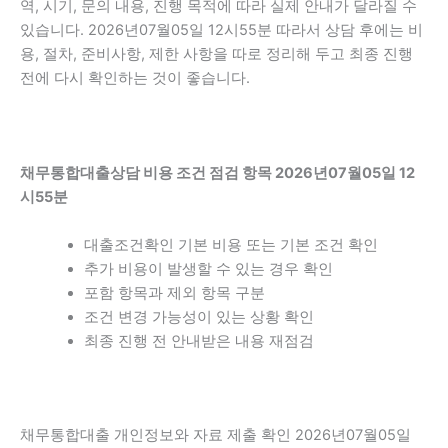
역, 시기, 문의 내용, 진행 목적에 따라 실제 안내가 달라질 수
있습니다. 2026년07월05일 12시55분 따라서 상담 후에는 비
용, 절차, 준비사항, 제한 사항을 따로 정리해 두고 최종 진행
전에 다시 확인하는 것이 좋습니다.
채무통합대출상담 비용 조건 점검 항목 2026년07월05일 12
시55분
대출조건확인 기본 비용 또는 기본 조건 확인
추가 비용이 발생할 수 있는 경우 확인
포함 항목과 제외 항목 구분
조건 변경 가능성이 있는 상황 확인
최종 진행 전 안내받은 내용 재점검
채무통합대출 개인정보와 자료 제출 확인 2026년07월05일