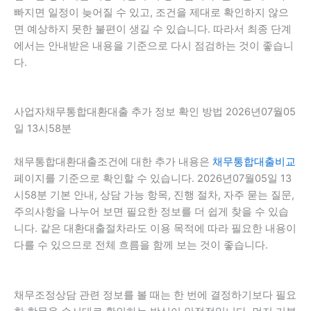
빠지면 일정이 늦어질 수 있고, 조건을 제대로 확인하지 않으
면 예상하지 못한 불편이 생길 수 있습니다. 따라서 최종 단계
에서는 안내받은 내용을 기준으로 다시 점검하는 것이 좋습니
다.
사업자채무통합대환대출 추가 정보 확인 방법 2026년07월05
일 13시58분
채무통합대환대출조건에 대한 추가 내용은
채무통합대출비교
페이지를 기준으로 확인할 수 있습니다. 2026년07월05일 13
시58분 기본 안내, 상담 가능 항목, 진행 절차, 자주 묻는 질문,
주의사항을 나누어 보면 필요한 정보를 더 쉽게 찾을 수 있습
니다. 같은 대환대출절차라도 이용 목적에 따라 필요한 내용이
다를 수 있으므로 전체 흐름을 함께 보는 것이 좋습니다.
채무조정상담 관련 정보를 볼 때는 한 번에 결정하기보다 필요