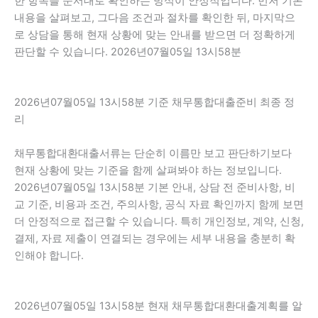
한 항목을 순서대로 확인하는 방식이 안정적입니다. 먼저 기본
내용을 살펴보고, 그다음 조건과 절차를 확인한 뒤, 마지막으
로 상담을 통해 현재 상황에 맞는 안내를 받으면 더 정확하게
판단할 수 있습니다. 2026년07월05일 13시58분
2026년07월05일 13시58분 기준 채무통합대출준비 최종 정
리
채무통합대환대출서류는 단순히 이름만 보고 판단하기보다
현재 상황에 맞는 기준을 함께 살펴봐야 하는 정보입니다.
2026년07월05일 13시58분 기본 안내, 상담 전 준비사항, 비
교 기준, 비용과 조건, 주의사항, 공식 자료 확인까지 함께 보면
더 안정적으로 접근할 수 있습니다. 특히 개인정보, 계약, 신청,
결제, 자료 제출이 연결되는 경우에는 세부 내용을 충분히 확
인해야 합니다.
2026년07월05일 13시58분 현재 채무통합대환대출계획를 알