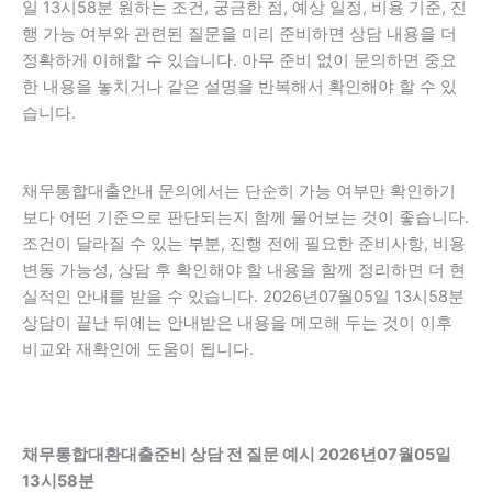
일 13시58분 원하는 조건, 궁금한 점, 예상 일정, 비용 기준, 진
행 가능 여부와 관련된 질문을 미리 준비하면 상담 내용을 더
정확하게 이해할 수 있습니다. 아무 준비 없이 문의하면 중요
한 내용을 놓치거나 같은 설명을 반복해서 확인해야 할 수 있
습니다.
채무통합대출안내 문의에서는 단순히 가능 여부만 확인하기
보다 어떤 기준으로 판단되는지 함께 물어보는 것이 좋습니다.
조건이 달라질 수 있는 부분, 진행 전에 필요한 준비사항, 비용
변동 가능성, 상담 후 확인해야 할 내용을 함께 정리하면 더 현
실적인 안내를 받을 수 있습니다. 2026년07월05일 13시58분
상담이 끝난 뒤에는 안내받은 내용을 메모해 두는 것이 이후
비교와 재확인에 도움이 됩니다.
채무통합대환대출준비 상담 전 질문 예시 2026년07월05일
13시58분