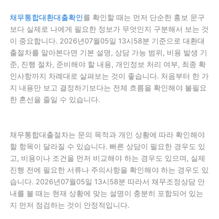
채무통합대환대출확인
를 확인할 때는 먼저 단순한 홍보 문구
보다 실제로 나에게 필요한 정보가 무엇인지 구분해서 보는 것
이 중요합니다. 2026년07월05일 13시58분 기준으로 대환대
출절차를 알아본다면 기본 설명, 상담 가능 범위, 비용 발생 기
준, 진행 절차, 준비해야 할 내용, 개인정보 처리 여부, 최종 확
인사항까지 차례대로 살펴보는 것이 좋습니다. 처음부터 한 가
지 내용만 보고 결정하기보다는 전체 흐름을 확인해야 불필요
한 혼선을 줄일 수 있습니다.
채무통합대출절차는 문의 목적과 개인 상황에 따라 확인해야
할 항목이 달라질 수 있습니다. 빠른 상담이 필요한 경우도 있
고, 비용이나 조건을 먼저 비교해야 하는 경우도 있으며, 실제
진행 전에 필요한 서류나 주의사항을 확인해야 하는 경우도 있
습니다. 2026년07월05일 13시58분 따라서 채무조정상담 안
내를 볼 때는 현재 상황에 맞는 설명이 충분히 포함되어 있는
지 먼저 점검하는 것이 안정적입니다.