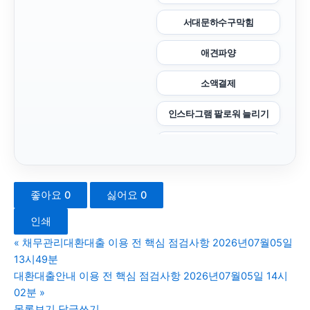
서대문하수구막힘
애견파양
소액결제
인스타그램 팔로워 늘리기
노원하수구막힘
강남하수구막힘
좋아요
0
싫어요
0
이혼소송
인쇄
상간남소송
«
채무관리대환대출 이용 전 핵심 점검사항 2026년07월05일
13시49분
부산휴대폰성지
대환대출안내 이용 전 핵심 점검사항 2026년07월05일 14시
02분
»
남양주이혼전문변호사
목록보기
답글쓰기