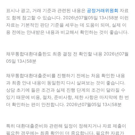
표시나 광고, 거래 기준과 관련된 내용은
공정거래위원회
자료
도 함께 참고할 수 있습니다. 2026년07월05일 13시58분 이런
자료는 기본적인 판단 기준을 세우는 데 도움이 되며, 실제 이
용 전에는 안내받은 내용과 비교해서 확인하는 것이 좋습니다.
채무통합대환대출한도 최종 결정 전 확인할 내용 2026년07월
05일 13시58분
채무통합대환대출준비를 진행하기 전에는 처음 확인한 내용
과 최종 안내 내용이 동일한지 다시 살펴보는 것이 좋습니다.
상담 초기에 들은 조건과 실제 진행 단계의 조건이 달라질 수
있기 때문에 비용, 절차, 준비사항, 제한 사항은 마지막에 한 번
더 확인하는 편이 안전합니다. 2026년07월05일 13시58분
특히 대환대출준비와 관련해 일정이 정해지거나 자료 제출이
필요한 경우에는 최종 확인이 더 중요합니다. 필요한 자료가