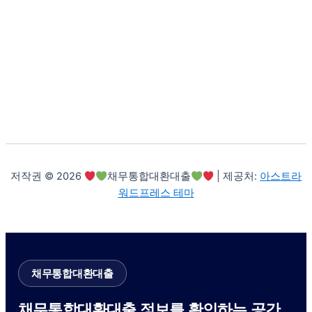
저작권 © 2026
채무통합대환대출
| 제공처:
아스트라
워드프레스 테마
채무통합대환대출
채무통합대환대출 정보를 확인하는 공간