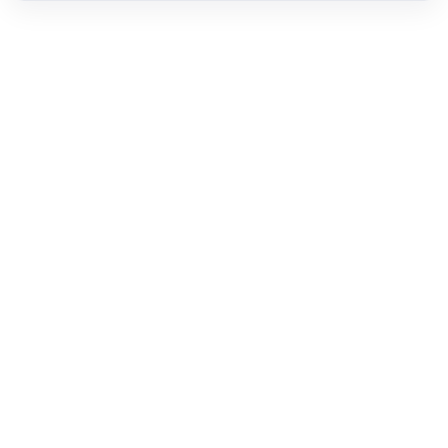
아파트대출
고양이보호소