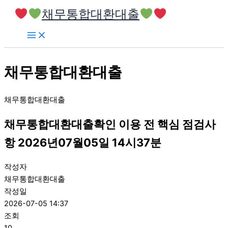
콘
채무통합대환대출
텐
츠
로
건
너
채무통합대환대출
뛰
기
채무통합대환대출
채무통합대환대출확인 이용 전 핵심 점검사
항 2026년07월05일 14시37분
작성자
채무통합대환대출
작성일
2026-07-05 14:37
조회