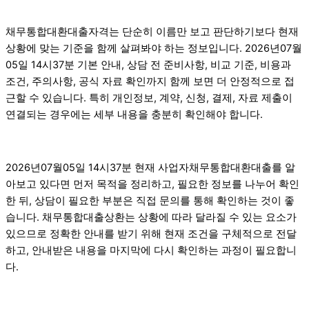
채무통합대환대출자격는 단순히 이름만 보고 판단하기보다 현재
상황에 맞는 기준을 함께 살펴봐야 하는 정보입니다. 2026년07월
05일 14시37분 기본 안내, 상담 전 준비사항, 비교 기준, 비용과
조건, 주의사항, 공식 자료 확인까지 함께 보면 더 안정적으로 접
근할 수 있습니다. 특히 개인정보, 계약, 신청, 결제, 자료 제출이
연결되는 경우에는 세부 내용을 충분히 확인해야 합니다.
2026년07월05일 14시37분 현재 사업자채무통합대환대출를 알
아보고 있다면 먼저 목적을 정리하고, 필요한 정보를 나누어 확인
한 뒤, 상담이 필요한 부분은 직접 문의를 통해 확인하는 것이 좋
습니다. 채무통합대출상환는 상황에 따라 달라질 수 있는 요소가
있으므로 정확한 안내를 받기 위해 현재 조건을 구체적으로 전달
하고, 안내받은 내용을 마지막에 다시 확인하는 과정이 필요합니
다.