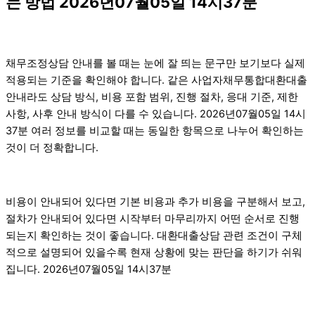
는 방법 2026년07월05일 14시37분
채무조정상담 안내를 볼 때는 눈에 잘 띄는 문구만 보기보다 실제
적용되는 기준을 확인해야 합니다. 같은 사업자채무통합대환대출
안내라도 상담 방식, 비용 포함 범위, 진행 절차, 응대 기준, 제한
사항, 사후 안내 방식이 다를 수 있습니다. 2026년07월05일 14시
37분 여러 정보를 비교할 때는 동일한 항목으로 나누어 확인하는
것이 더 정확합니다.
비용이 안내되어 있다면 기본 비용과 추가 비용을 구분해서 보고,
절차가 안내되어 있다면 시작부터 마무리까지 어떤 순서로 진행
되는지 확인하는 것이 좋습니다. 대환대출상담 관련 조건이 구체
적으로 설명되어 있을수록 현재 상황에 맞는 판단을 하기가 쉬워
집니다. 2026년07월05일 14시37분