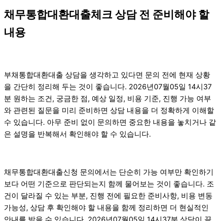
채무통합대환대출체크 상담 전 준비해야 할
내용
부채통합대환대출 상담을 생각하고 있다면 문의 전에 현재 상황
을 간단히 정리해 두는 것이 좋습니다. 2026년07월05일 14시37
분 원하는 조건, 궁금한 점, 예상 일정, 비용 기준, 진행 가능 여부
와 관련된 질문을 미리 준비하면 상담 내용을 더 정확하게 이해할
수 있습니다. 아무 준비 없이 문의하면 중요한 내용을 놓치거나 같
은 설명을 반복해서 확인해야 할 수 있습니다.
채무통합대환대출신청 문의에서는 단순히 가능 여부만 확인하기
보다 어떤 기준으로 판단되는지 함께 물어보는 것이 좋습니다. 조
건이 달라질 수 있는 부분, 진행 전에 필요한 준비사항, 비용 변동
가능성, 상담 후 확인해야 할 내용을 함께 정리하면 더 현실적인
안내를 받을 수 있습니다. 2026년07월05일 14시37분 상담이 끝