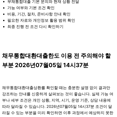
부채통합대출 기본 문의와 현재 상황 전달
가능 여부와 기본 조건 확인
비용, 기간, 절차, 준비사항 안내 확인
필요한 자료와 개인정보 활용 범위 확인
최종 진행 전 조건 다시 확인하기
채무통합대환대출한도 이용 전 주의해야 할
부분 2026년07월05일 14시37분
채무통합대환대출상환를 확인할 때는 충분한 설명 없이 결과만
강조하는 안내를 신중하게 살펴보는 것이 좋습니다. 실제 가능 여
부나 세부 조건은 개인 상황, 지역, 시기, 운영 기준, 상담 내용에
따라 달라질 수 있습니다. 2026년07월05일 14시37분 조건이 달
라질 수 있는 부분을 미리 확인하면 이후 과정에서 예상하지 못한