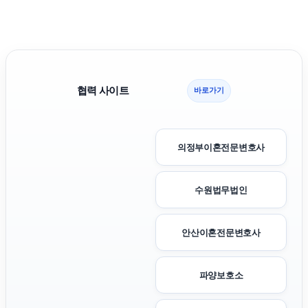
협력 사이트
바로가기
의정부이혼전문변호사
수원법무법인
안산이혼전문변호사
파양보호소