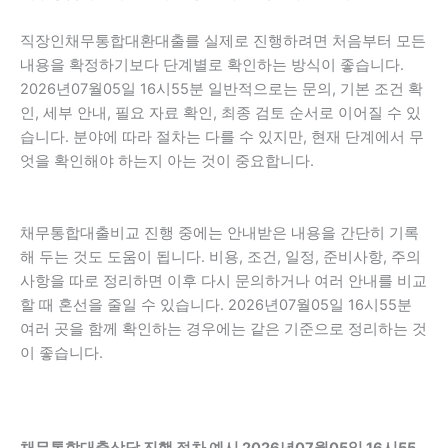
직장인채무통합대환대출를 실제로 진행하려면 처음부터 모든
내용을 확정하기보다 단계별로 확인하는 방식이 좋습니다.
2026년07월05일 16시55분 일반적으로는 문의, 기본 조건 확
인, 세부 안내, 필요 자료 확인, 최종 검토 순서로 이어질 수 있
습니다. 분야에 따라 절차는 다를 수 있지만, 현재 단계에서 무
엇을 확인해야 하는지 아는 것이 중요합니다.
채무통합대출비교 진행 중에는 안내받은 내용을 간단히 기록
해 두는 것도 도움이 됩니다. 비용, 조건, 일정, 준비사항, 주의
사항을 따로 정리하면 이후 다시 문의하거나 여러 안내를 비교
할 때 혼선을 줄일 수 있습니다. 2026년07월05일 16시55분
여러 곳을 함께 확인하는 경우에는 같은 기준으로 정리하는 것
이 좋습니다.
채무통합대출상담 진행 절차 예시 2026년07월05일 16시55