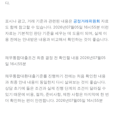
다.
표시나 광고, 거래 기준과 관련된 내용은
공정거래위원회
자료
도 함께 참고할 수 있습니다. 2026년07월05일 16시55분 이런
자료는 기본적인 판단 기준을 세우는 데 도움이 되며, 실제 이
용 전에는 안내받은 내용과 비교해서 확인하는 것이 좋습니다.
채무통합대출조건 최종 결정 전 확인할 내용 2026년07월05
일 16시55분
채무통합대환대출기준를 진행하기 전에는 처음 확인한 내용
과 최종 안내 내용이 동일한지 다시 살펴보는 것이 좋습니다.
상담 초기에 들은 조건과 실제 진행 단계의 조건이 달라질 수
있기 때문에 비용, 절차, 준비사항, 제한 사항은 마지막에 한 번
더 확인하는 편이 안전합니다. 2026년07월05일 16시55분