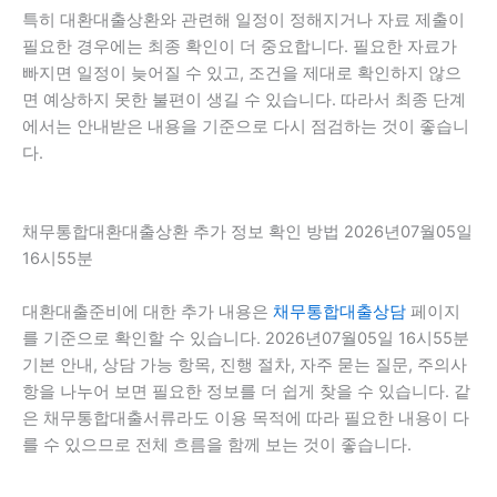
특히 대환대출상환와 관련해 일정이 정해지거나 자료 제출이
필요한 경우에는 최종 확인이 더 중요합니다. 필요한 자료가
빠지면 일정이 늦어질 수 있고, 조건을 제대로 확인하지 않으
면 예상하지 못한 불편이 생길 수 있습니다. 따라서 최종 단계
에서는 안내받은 내용을 기준으로 다시 점검하는 것이 좋습니
다.
채무통합대환대출상환 추가 정보 확인 방법 2026년07월05일
16시55분
대환대출준비에 대한 추가 내용은
채무통합대출상담
페이지
를 기준으로 확인할 수 있습니다. 2026년07월05일 16시55분
기본 안내, 상담 가능 항목, 진행 절차, 자주 묻는 질문, 주의사
항을 나누어 보면 필요한 정보를 더 쉽게 찾을 수 있습니다. 같
은 채무통합대출서류라도 이용 목적에 따라 필요한 내용이 다
를 수 있으므로 전체 흐름을 함께 보는 것이 좋습니다.