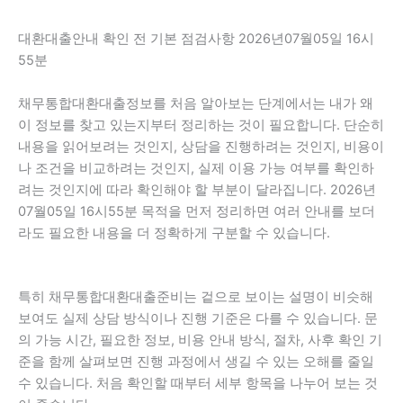
대환대출안내 확인 전 기본 점검사항 2026년07월05일 16시
55분
채무통합대환대출정보를 처음 알아보는 단계에서는 내가 왜
이 정보를 찾고 있는지부터 정리하는 것이 필요합니다. 단순히
내용을 읽어보려는 것인지, 상담을 진행하려는 것인지, 비용이
나 조건을 비교하려는 것인지, 실제 이용 가능 여부를 확인하
려는 것인지에 따라 확인해야 할 부분이 달라집니다. 2026년
07월05일 16시55분 목적을 먼저 정리하면 여러 안내를 보더
라도 필요한 내용을 더 정확하게 구분할 수 있습니다.
특히 채무통합대환대출준비는 겉으로 보이는 설명이 비슷해
보여도 실제 상담 방식이나 진행 기준은 다를 수 있습니다. 문
의 가능 시간, 필요한 정보, 비용 안내 방식, 절차, 사후 확인 기
준을 함께 살펴보면 진행 과정에서 생길 수 있는 오해를 줄일
수 있습니다. 처음 확인할 때부터 세부 항목을 나누어 보는 것