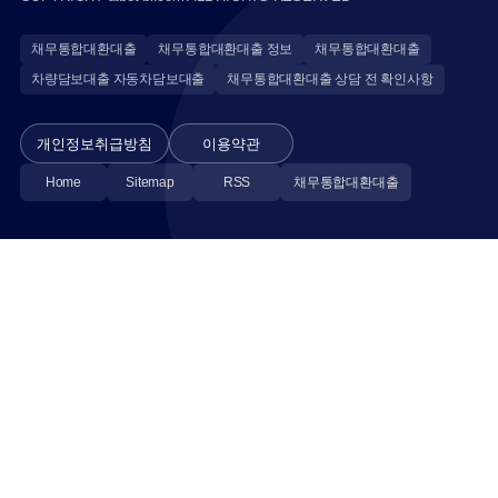
채무통합대환대출
채무통합대환대출 정보
채무통합대환대출
차량담보대출 자동차담보대출
채무통합대환대출 상담 전 확인사항
개인정보취급방침
이용약관
Home
Sitemap
RSS
채무통합대환대출