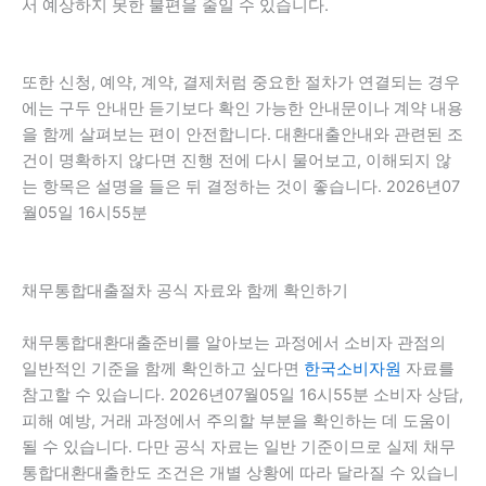
서 예상하지 못한 불편을 줄일 수 있습니다.
또한 신청, 예약, 계약, 결제처럼 중요한 절차가 연결되는 경우
에는 구두 안내만 듣기보다 확인 가능한 안내문이나 계약 내용
을 함께 살펴보는 편이 안전합니다. 대환대출안내와 관련된 조
건이 명확하지 않다면 진행 전에 다시 물어보고, 이해되지 않
는 항목은 설명을 들은 뒤 결정하는 것이 좋습니다. 2026년07
월05일 16시55분
채무통합대출절차 공식 자료와 함께 확인하기
채무통합대환대출준비를 알아보는 과정에서 소비자 관점의
일반적인 기준을 함께 확인하고 싶다면
한국소비자원
자료를
참고할 수 있습니다. 2026년07월05일 16시55분 소비자 상담,
피해 예방, 거래 과정에서 주의할 부분을 확인하는 데 도움이
될 수 있습니다. 다만 공식 자료는 일반 기준이므로 실제 채무
통합대환대출한도 조건은 개별 상황에 따라 달라질 수 있습니