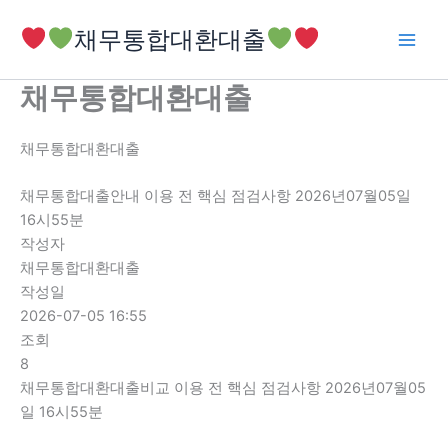
콘
채무통합대환대출
텐
츠
로
채무통합대환대출
건
너
채무통합대환대출
뛰
기
채무통합대출안내 이용 전 핵심 점검사항 2026년07월05일
16시55분
작성자
채무통합대환대출
작성일
2026-07-05 16:55
조회
8
채무통합대환대출비교 이용 전 핵심 점검사항 2026년07월05
일 16시55분