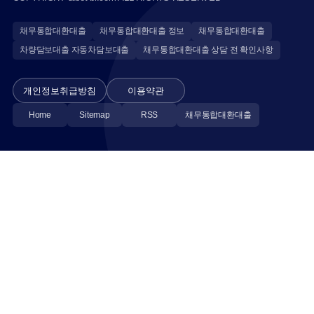
채무통합대환대출
채무통합대환대출 정보
채무통합대환대출
차량담보대출 자동차담보대출
채무통합대환대출 상담 전 확인사항
개인정보취급방침
이용약관
Home
Sitemap
RSS
채무통합대환대출