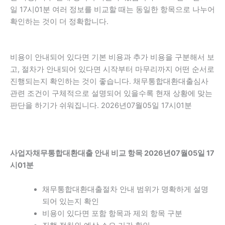
일 17시01분 여러 정보를 비교할 때는 동일한 항목으로 나누어
확인하는 것이 더 정확합니다.
비용이 안내되어 있다면 기본 비용과 추가 비용을 구분해서 보
고, 절차가 안내되어 있다면 시작부터 마무리까지 어떤 순서로
진행되는지 확인하는 것이 좋습니다. 채무통합대환대출심사
관련 조건이 구체적으로 설명되어 있을수록 현재 상황에 맞는
판단을 하기가 쉬워집니다. 2026년07월05일 17시01분
사업자채무통합대환대출 안내 비교 항목 2026년07월05일 17
시01분
채무통합대환대출절차 안내 범위가 명확하게 설명
되어 있는지 확인
비용이 있다면 포함 항목과 제외 항목 구분