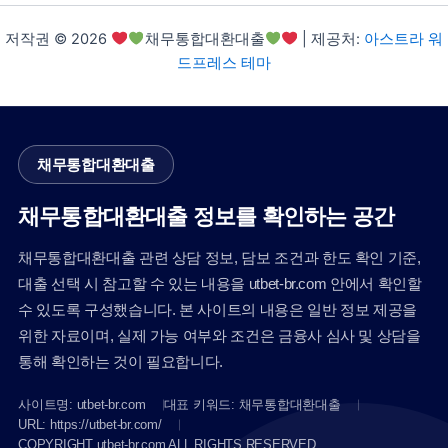
저작권 © 2026
채무통합대환대출
| 제공처:
아스트라 워
드프레스 테마
채무통합대환대출
채무통합대환대출 정보를 확인하는 공간
채무통합대환대출 관련 상담 정보, 담보 조건과 한도 확인 기준,
대출 선택 시 참고할 수 있는 내용을 utbet-br.com 안에서 확인할
수 있도록 구성했습니다. 본 사이트의 내용은 일반 정보 제공을
위한 자료이며, 실제 가능 여부와 조건은 금융사 심사 및 상담을
통해 확인하는 것이 필요합니다.
사이트명: utbet-br.com
대표 키워드: 채무통합대환대출
URL: https://utbet-br.com/
COPYRIGHT utbet-br.com ALL RIGHTS RESERVED