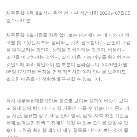
채무통합대환대출심사 확인 전 기본 점검사항 2026년07월05
일 17시01분
채무통합대출서류를 처음 알아보는 단계에서는 내가 왜 이 정
보를 찾고 있는지부터 정리하는 것이 필요합니다. 단순히 내용
을 읽어보려는 것인지, 상담을 진행하려는 것인지, 비용이나
조건을 비교하려는 것인지, 실제 이용 가능 여부를 확인하려는
것인지에 따라 확인해야 할 부분이 달라집니다. 2026년07월
05일 17시01분 목적을 먼저 정리하면 여러 안내를 보더라도
필요한 내용을 더 정확하게 구분할 수 있습니다.
특히 채무통합대출상담는 겉으로 보이는 설명이 비슷해 보여
도 실제 상담 방식이나 진행 기준은 다를 수 있습니다. 문의 가
능 시간, 필요한 정보, 비용 안내 방식, 절차, 사후 확인 기준을
함께 살펴보면 진행 과정에서 생길 수 있는 오해를 줄일 수 있
습니다. 처음 확인할 때부터 세부 항목을 나누어 보는 것이 좋