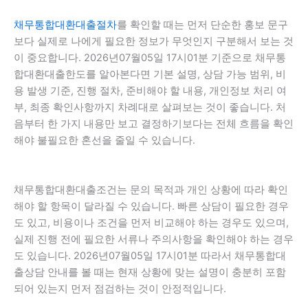
채무통합대환대출절차
를 확인할 때는 먼저 단순한 홍보 문구
보다 실제로 나에게 필요한 정보가 무엇인지 구분해서 보는 것
이 중요합니다. 2026년07월05일 17시01분 기준으로 채무통
합대환대출한도를 알아본다면 기본 설명, 상담 가능 범위, 비
용 발생 기준, 진행 절차, 준비해야 할 내용, 개인정보 처리 여
부, 최종 확인사항까지 차례대로 살펴보는 것이 좋습니다. 처
음부터 한 가지 내용만 보고 결정하기보다는 전체 흐름을 확인
해야 불필요한 혼선을 줄일 수 있습니다.
채무통합대환대출조건는 문의 목적과 개인 상황에 따라 확인
해야 할 항목이 달라질 수 있습니다. 빠른 상담이 필요한 경우
도 있고, 비용이나 조건을 먼저 비교해야 하는 경우도 있으며,
실제 진행 전에 필요한 서류나 주의사항을 확인해야 하는 경우
도 있습니다. 2026년07월05일 17시01분 따라서 채무통합대
출상담 안내를 볼 때는 현재 상황에 맞는 설명이 충분히 포함
되어 있는지 먼저 점검하는 것이 안정적입니다.