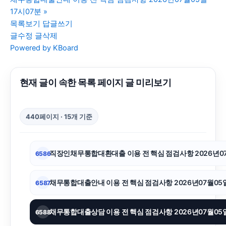
17시07분
»
도봉하수구막힘
목록보기
답글쓰기
글수정
글삭제
네이버 검색광고
Powered by KBoard
신용카드현금화
이혼소송비용
현재 글이 속한 목록 페이지 글 미리보기
협의이혼
440페이지 · 15개 기준
중랑구하수구막힘
안산이혼전문변호사
직장인채무통합대환대출 이용 전 핵심 점검사항 2026년07
6586
수원형사변호사
채무통합대출안내 이용 전 핵심 점검사항 2026년07월05일
6587
인스타그램 좋아요
채무통합대출상담 이용 전 핵심 점검사항 2026년07월05일
6588
인스타 팔로워 늘리기