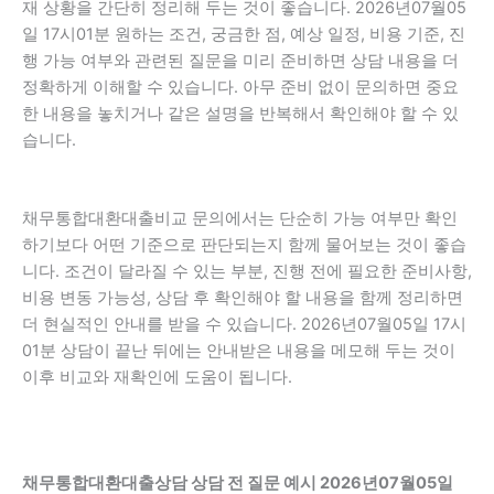
재 상황을 간단히 정리해 두는 것이 좋습니다. 2026년07월05
일 17시01분 원하는 조건, 궁금한 점, 예상 일정, 비용 기준, 진
행 가능 여부와 관련된 질문을 미리 준비하면 상담 내용을 더
정확하게 이해할 수 있습니다. 아무 준비 없이 문의하면 중요
한 내용을 놓치거나 같은 설명을 반복해서 확인해야 할 수 있
습니다.
채무통합대환대출비교 문의에서는 단순히 가능 여부만 확인
하기보다 어떤 기준으로 판단되는지 함께 물어보는 것이 좋습
니다. 조건이 달라질 수 있는 부분, 진행 전에 필요한 준비사항,
비용 변동 가능성, 상담 후 확인해야 할 내용을 함께 정리하면
더 현실적인 안내를 받을 수 있습니다. 2026년07월05일 17시
01분 상담이 끝난 뒤에는 안내받은 내용을 메모해 두는 것이
이후 비교와 재확인에 도움이 됩니다.
채무통합대환대출상담 상담 전 질문 예시 2026년07월05일