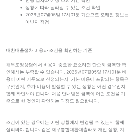
진행 절차와 예상 소요 기간 확인
상황에 따라 달라질 수 있는 조건 확인
2026년07월05일 17시01분 기준으로 오래된 정보는
아닌지 점검
대환대출절차 비용과 조건을 확인하는 기준
채무조정상담에서 비용이 중요한 요소라면 단순히 금액만 확
인해서는 부족할 수 있습니다. 2026년07월05일 17시01분 비
용이 어떤 기준으로 산정되는지, 기본 비용에 포함되는 항목은
무엇인지, 추가 비용이 발생할 수 있는 상황은 어떤 경우인지
함께 확인해야 합니다. 처음 안내받은 금액이 어떤 조건을 기
준으로 한 것인지 확인하는 과정도 필요합니다.
조건이 있는 경우에는 어떤 상황에서 변경될 수 있는지 함께
살펴봐야 합니다. 같은 채무통합대환대출라도 개인 상황, 지