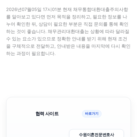
2026년07월05일 17시01분 현재 채무통합대환대출주의사항
를 알아보고 있다면 먼저 목적을 정리하고, 필요한 정보를 나
누어 확인한 뒤, 상담이 필요한 부분은 직접 문의를 통해 확인
하는 것이 좋습니다. 채무관리대환대출는 상황에 따라 달라질
수 있는 요소가 있으므로 정확한 안내를 받기 위해 현재 조건
을 구체적으로 전달하고, 안내받은 내용을 마지막에 다시 확인
하는 과정이 필요합니다.
협력 사이트
바로가기
수원이혼전문변호사