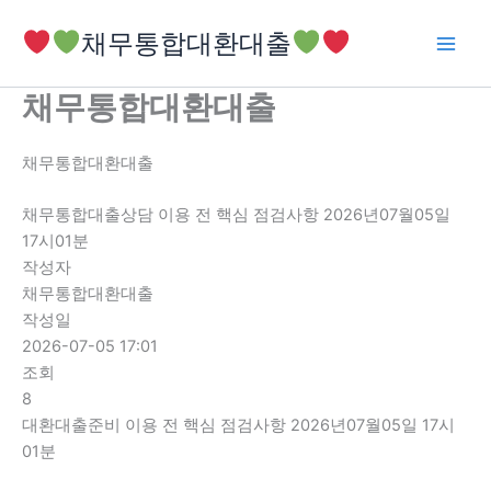
콘
채무통합대환대출
텐
츠
로
채무통합대환대출
건
너
채무통합대환대출
뛰
기
채무통합대출상담 이용 전 핵심 점검사항 2026년07월05일
17시01분
작성자
채무통합대환대출
작성일
2026-07-05 17:01
조회
8
대환대출준비 이용 전 핵심 점검사항 2026년07월05일 17시
01분