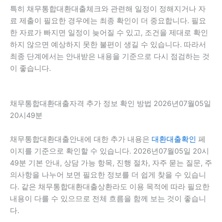
특히 채무통합대환대출체크와 관련해 일정이 정해지거나 자
료 제출이 필요한 경우에는 최종 확인이 더 중요합니다. 필요
한 자료가 빠지면 일정이 늦어질 수 있고, 조건을 제대로 확인
하지 않으면 예상하지 못한 불편이 생길 수 있습니다. 따라서
최종 단계에서는 안내받은 내용을 기준으로 다시 점검하는 것
이 좋습니다.
채무통합대환대출자격 추가 정보 확인 방법 2026년07월05일
20시49분
채무통합대환대출안내에 대한 추가 내용은
대환대출확인
페
이지를 기준으로 확인할 수 있습니다. 2026년07월05일 20시
49분 기본 안내, 상담 가능 항목, 진행 절차, 자주 묻는 질문, 주
의사항을 나누어 보면 필요한 정보를 더 쉽게 찾을 수 있습니
다. 같은 채무통합대환대출상환라도 이용 목적에 따라 필요한
내용이 다를 수 있으므로 전체 흐름을 함께 보는 것이 좋습니
다.