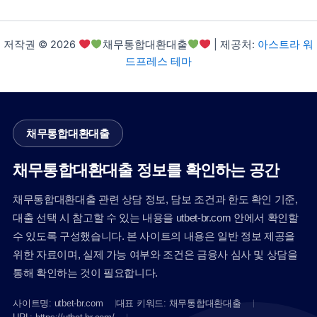
저작권 © 2026
채무통합대환대출
| 제공처:
아스트라 워
드프레스 테마
채무통합대환대출
채무통합대환대출 정보를 확인하는 공간
채무통합대환대출 관련 상담 정보, 담보 조건과 한도 확인 기준,
대출 선택 시 참고할 수 있는 내용을 utbet-br.com 안에서 확인할
수 있도록 구성했습니다. 본 사이트의 내용은 일반 정보 제공을
위한 자료이며, 실제 가능 여부와 조건은 금융사 심사 및 상담을
통해 확인하는 것이 필요합니다.
사이트명: utbet-br.com
대표 키워드: 채무통합대환대출