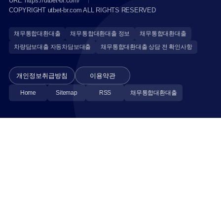
URL: https://utbet-br.com/
COPYRIGHT utbet-br.com ALL RIGHTS RESERVED
채무통합대환대출
채무통합대환대출 정보
채무통합대환대출
차량담보대출 자동차담보대출
채무통합대환대출 상담 전 확인사항
개인정보취급방침
이용약관
Home
Sitemap
RSS
채무통합대환대출