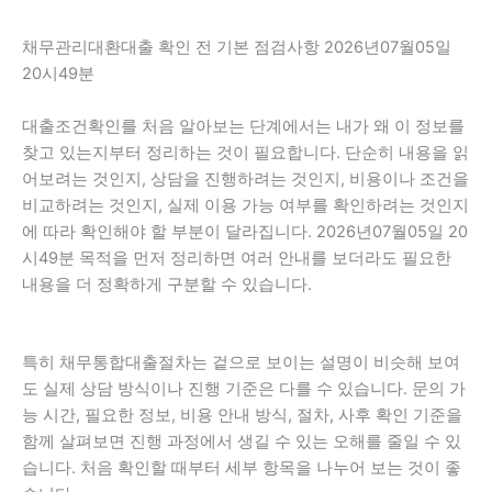
채무관리대환대출 확인 전 기본 점검사항 2026년07월05일
20시49분
대출조건확인를 처음 알아보는 단계에서는 내가 왜 이 정보를
찾고 있는지부터 정리하는 것이 필요합니다. 단순히 내용을 읽
어보려는 것인지, 상담을 진행하려는 것인지, 비용이나 조건을
비교하려는 것인지, 실제 이용 가능 여부를 확인하려는 것인지
에 따라 확인해야 할 부분이 달라집니다. 2026년07월05일 20
시49분 목적을 먼저 정리하면 여러 안내를 보더라도 필요한
내용을 더 정확하게 구분할 수 있습니다.
특히 채무통합대출절차는 겉으로 보이는 설명이 비슷해 보여
도 실제 상담 방식이나 진행 기준은 다를 수 있습니다. 문의 가
능 시간, 필요한 정보, 비용 안내 방식, 절차, 사후 확인 기준을
함께 살펴보면 진행 과정에서 생길 수 있는 오해를 줄일 수 있
습니다. 처음 확인할 때부터 세부 항목을 나누어 보는 것이 좋