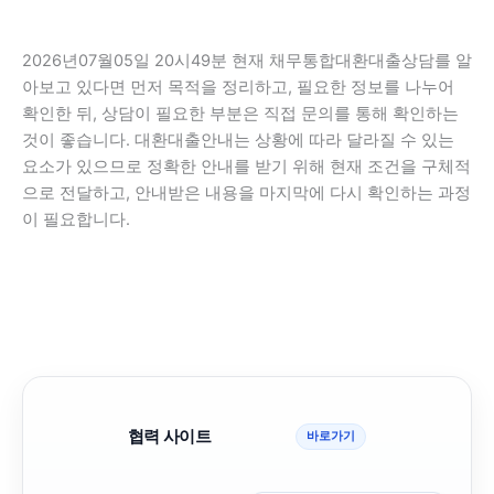
2026년07월05일 20시49분 현재 채무통합대환대출상담를 알
아보고 있다면 먼저 목적을 정리하고, 필요한 정보를 나누어
확인한 뒤, 상담이 필요한 부분은 직접 문의를 통해 확인하는
것이 좋습니다. 대환대출안내는 상황에 따라 달라질 수 있는
요소가 있으므로 정확한 안내를 받기 위해 현재 조건을 구체적
으로 전달하고, 안내받은 내용을 마지막에 다시 확인하는 과정
이 필요합니다.
협력 사이트
바로가기