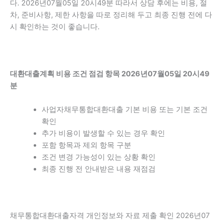
다. 2026년07월05일 20시49분 따라서 상담 후에는 비용, 절
차, 준비사항, 제한 사항을 따로 정리해 두고 최종 진행 전에 다
시 확인하는 것이 좋습니다.
대환대출계획 비용 조건 점검 항목 2026년07월05일 20시49
분
사업자채무통합대환대출 기본 비용 또는 기본 조건
확인
추가 비용이 발생할 수 있는 경우 확인
포함 항목과 제외 항목 구분
조건 변경 가능성이 있는 상황 확인
최종 진행 전 안내받은 내용 재점검
채무통합대환대출자격 개인정보와 자료 제출 확인 2026년07