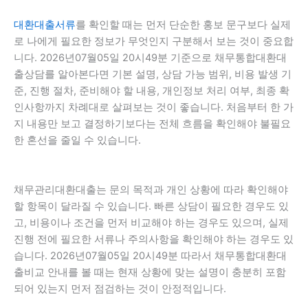
대환대출서류
를 확인할 때는 먼저 단순한 홍보 문구보다 실제
로 나에게 필요한 정보가 무엇인지 구분해서 보는 것이 중요합
니다. 2026년07월05일 20시49분 기준으로 채무통합대환대
출상담를 알아본다면 기본 설명, 상담 가능 범위, 비용 발생 기
준, 진행 절차, 준비해야 할 내용, 개인정보 처리 여부, 최종 확
인사항까지 차례대로 살펴보는 것이 좋습니다. 처음부터 한 가
지 내용만 보고 결정하기보다는 전체 흐름을 확인해야 불필요
한 혼선을 줄일 수 있습니다.
채무관리대환대출는 문의 목적과 개인 상황에 따라 확인해야
할 항목이 달라질 수 있습니다. 빠른 상담이 필요한 경우도 있
고, 비용이나 조건을 먼저 비교해야 하는 경우도 있으며, 실제
진행 전에 필요한 서류나 주의사항을 확인해야 하는 경우도 있
습니다. 2026년07월05일 20시49분 따라서 채무통합대환대
출비교 안내를 볼 때는 현재 상황에 맞는 설명이 충분히 포함
되어 있는지 먼저 점검하는 것이 안정적입니다.