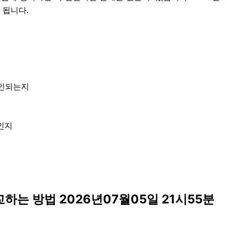
 됩니다.
확인되는지
내인지
는 방법 2026년07월05일 21시55분