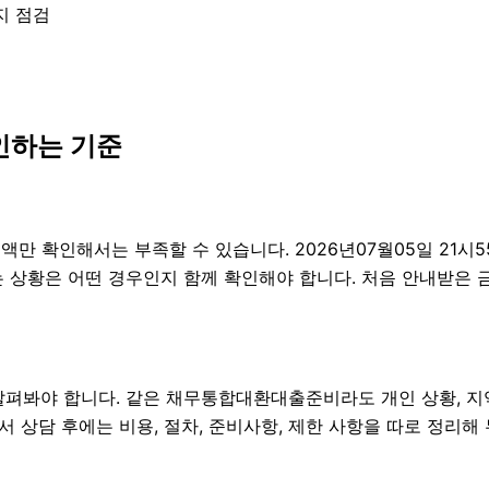
지 점검
인하는 기준
 확인해서는 부족할 수 있습니다. 2026년07월05일 21시5
는 상황은 어떤 경우인지 함께 확인해야 합니다. 처음 안내받은 
펴봐야 합니다. 같은 채무통합대환대출준비라도 개인 상황, 지역,
라서 상담 후에는 비용, 절차, 준비사항, 제한 사항을 따로 정리해