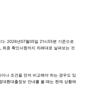
 2026년07월05일 21시55분 기준으로
부, 최종 확인사항까지 차례대로 살펴보는 것
용이나 조건을 먼저 비교해야 하는 경우도 있
무통합대환대출정보 안내를 볼 때는 현재 상황에