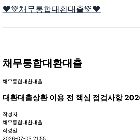
콘
❤️💚채무통합대환대출💚❤️
텐
츠
로
건
너
뛰
채무통합대환대출
기
채무통합대환대출
대환대출상환 이용 전 핵심 점검사항 202
작성자
채무통합대환대출
작성일
2026-07-05 21:55