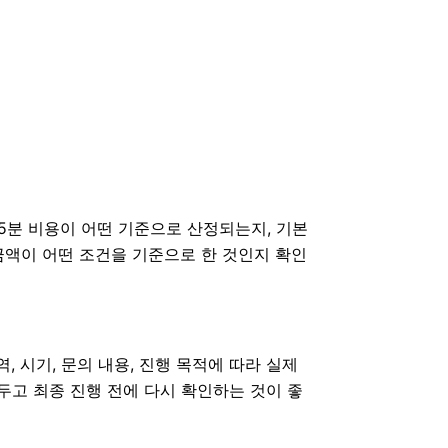
5분 비용이 어떤 기준으로 산정되는지, 기본
금액이 어떤 조건을 기준으로 한 것인지 확인
 시기, 문의 내용, 진행 목적에 따라 실제
 두고 최종 진행 전에 다시 확인하는 것이 좋