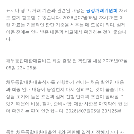
표시나 광고, 거래 기준과 관련된 내용은
공정거래위원회
자료
도 함께 참고할 수 있습니다. 2026년07월05일 23시25분 이
런 자료는 기본적인 판단 기준을 세우는 데 도움이 되며, 실제
이용 전에는 안내받은 내용과 비교해서 확인하는 것이 좋습니
다.
채무통합대환대출비교 최종 결정 전 확인할 내용 2026년07월
05일 23시25분
채무통합대환대출심사를 진행하기 전에는 처음 확인한 내용
과 최종 안내 내용이 동일한지 다시 살펴보는 것이 좋습니다.
상담 초기에 들은 조건과 실제 진행 단계의 조건이 달라질 수
있기 때문에 비용, 절차, 준비사항, 제한 사항은 마지막에 한 번
더 확인하는 편이 안전합니다. 2026년07월05일 23시25분
특히 채무통합대환대출안내와 관련해 일정이 정해지거나 자