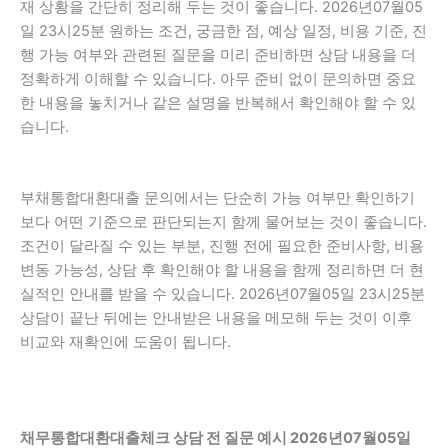
재 상황을 간단히 정리해 두는 것이 좋습니다. 2026년07월05
일 23시25분 원하는 조건, 궁금한 점, 예상 일정, 비용 기준, 진
행 가능 여부와 관련된 질문을 미리 준비하면 상담 내용을 더
정확하게 이해할 수 있습니다. 아무 준비 없이 문의하면 중요
한 내용을 놓치거나 같은 설명을 반복해서 확인해야 할 수 있
습니다.
부채통합대환대출 문의에서는 단순히 가능 여부만 확인하기
보다 어떤 기준으로 판단되는지 함께 물어보는 것이 좋습니다.
조건이 달라질 수 있는 부분, 진행 전에 필요한 준비사항, 비용
변동 가능성, 상담 후 확인해야 할 내용을 함께 정리하면 더 현
실적인 안내를 받을 수 있습니다. 2026년07월05일 23시25분
상담이 끝난 뒤에는 안내받은 내용을 메모해 두는 것이 이후
비교와 재확인에 도움이 됩니다.
채무통합대환대출체크 상담 전 질문 예시 2026년07월05일