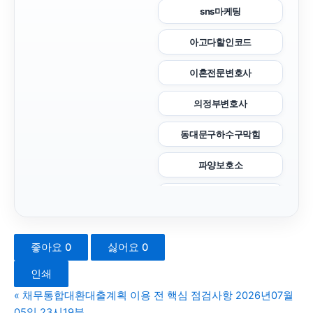
sns마케팅
아고다할인코드
이혼전문변호사
의정부변호사
동대문구하수구막힘
파양보호소
강아지파양
양육권
좋아요
0
싫어요
0
인천탐정사무소
인쇄
구로하수구막힘
«
채무통합대환대출계획 이용 전 핵심 점검사항 2026년07월
05일 23시19분