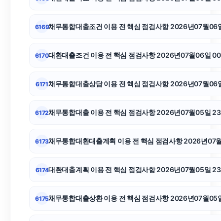
인스타 좋아요 구매
채무통합대출조건 이용 전 핵심 점검사항 2026년07월06일
6169
소액결제현금화
대환대출조건 이용 전 핵심 점검사항 2026년07월06일 0
6170
용인학교폭력변호사
채무통합대출상담 이용 전 핵심 점검사항 2026년07월06일
6171
수원법무법인
인스타 좋아요
채무통합대출 이용 전 핵심 점검사항 2026년07월05일 2
6172
영등포구하수구막힘
채무통합대환대출계획 이용 전 핵심 점검사항 2026년07월
6173
애견파양
대환대출계획 이용 전 핵심 점검사항 2026년07월05일 2
6174
채무통합대출상환 이용 전 핵심 점검사항 2026년07월05일
6175