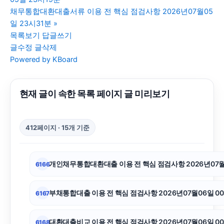
카드현금화
채무통합대환대출서류 이용 전 핵심 점검사항 2026년07월05
일 23시31분
»
자동차담보대출
목록보기
답글쓰기
글수정
글삭제
마포구하수구막힘
Powered by KBoard
주택담보대출한도
종로구하수구막힘
현재 글이 속한 목록 페이지 글 미리보기
의정부형사전문변호사
412페이지 · 15개 기준
이혼소송
부산휴대폰성지
개인채무통합대환대출 이용 전 핵심 점검사항 2026년07월
6166
양천하수구막힘
부채통합대출 이용 전 핵심 점검사항 2026년07월06일 0
6167
수원학교폭력변호사
대환대출비교 이용 전 핵심 점검사항 2026년07월06일 0
6168
용인이혼전문변호사