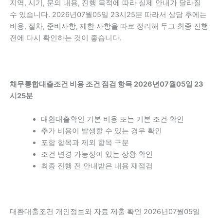
지역, 시기, 문의 내용, 진행 목적에 따라 실제 안내가 달라질
수 있습니다. 2026년07월05일 23시25분 따라서 상담 후에는
비용, 절차, 준비사항, 제한 사항을 따로 정리해 두고 최종 진행
전에 다시 확인하는 것이 좋습니다.
채무통합대출조건 비용 조건 점검 항목 2026년07월05일 23
시25분
대환대출확인 기본 비용 또는 기본 조건 확인
추가 비용이 발생할 수 있는 경우 확인
포함 항목과 제외 항목 구분
조건 변경 가능성이 있는 상황 확인
최종 진행 전 안내받은 내용 재점검
대환대출조건 개인정보와 자료 제출 확인 2026년07월05일