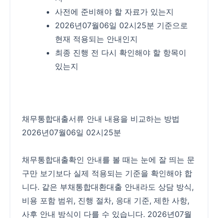
사전에 준비해야 할 자료가 있는지
2026년07월06일 02시25분 기준으로
현재 적용되는 안내인지
최종 진행 전 다시 확인해야 할 항목이
있는지
채무통합대출서류 안내 내용을 비교하는 방법
2026년07월06일 02시25분
채무통합대출확인 안내를 볼 때는 눈에 잘 띄는 문
구만 보기보다 실제 적용되는 기준을 확인해야 합
니다. 같은 부채통합대환대출 안내라도 상담 방식,
비용 포함 범위, 진행 절차, 응대 기준, 제한 사항,
사후 안내 방식이 다를 수 있습니다. 2026년07월