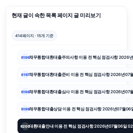
광진구하수구막힘
의정부법률사무소
현재 글이 속한 목록 페이지 글 미리보기
이혼전문변호사
414페이지 · 15개 기준
수원학교폭력변호사
강남치과
채무통합대환대출주의사항 이용 전 핵심 점검사항 2026년0
6196
부산휴대폰성지
채무통합대환대출준비 이용 전 핵심 점검사항 2026년07월
6197
대구이혼전문변호사
채무통합대환대출심사 이용 전 핵심 점검사항 2026년07월
6198
개인회생대출
인스타 팔로워 구매
채무통합대출상담 이용 전 핵심 점검사항 2026년07월06일
6199
마포하수구막힘
대환대출안내 이용 전 핵심 점검사항 2026년07월06일 0
6200
상간녀소송