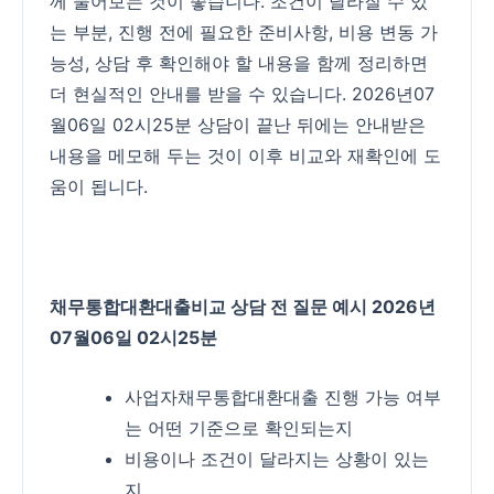
께 물어보는 것이 좋습니다. 조건이 달라질 수 있
는 부분, 진행 전에 필요한 준비사항, 비용 변동 가
능성, 상담 후 확인해야 할 내용을 함께 정리하면
더 현실적인 안내를 받을 수 있습니다. 2026년07
월06일 02시25분 상담이 끝난 뒤에는 안내받은
내용을 메모해 두는 것이 이후 비교와 재확인에 도
움이 됩니다.
채무통합대환대출비교 상담 전 질문 예시 2026년
07월06일 02시25분
사업자채무통합대환대출 진행 가능 여부
는 어떤 기준으로 확인되는지
비용이나 조건이 달라지는 상황이 있는
지