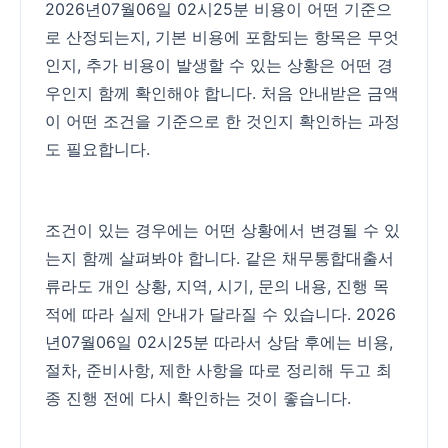
2026년07월06일 02시25분 비용이 어떤 기준으
로 산정되는지, 기본 비용에 포함되는 항목은 무엇
인지, 추가 비용이 발생할 수 있는 상황은 어떤 경
우인지 함께 확인해야 합니다. 처음 안내받은 금액
이 어떤 조건을 기준으로 한 것인지 확인하는 과정
도 필요합니다.
조건이 있는 경우에는 어떤 상황에서 변경될 수 있
는지 함께 살펴봐야 합니다. 같은 채무통합대출서
류라도 개인 상황, 지역, 시기, 문의 내용, 진행 목
적에 따라 실제 안내가 달라질 수 있습니다. 2026
년07월06일 02시25분 따라서 상담 후에는 비용,
절차, 준비사항, 제한 사항을 따로 정리해 두고 최
종 진행 전에 다시 확인하는 것이 좋습니다.