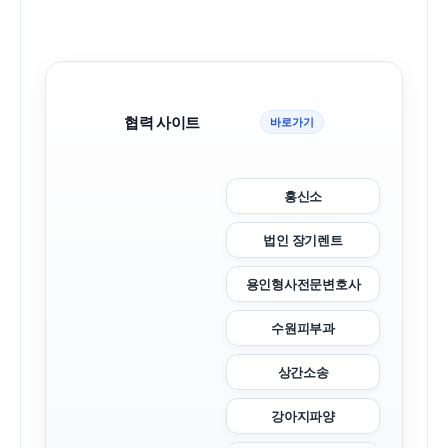
협력 사이트
바로가기
흥신소
법인 장기렌트
용인형사전문변호사
수원피부과
상간소송
강아지파양