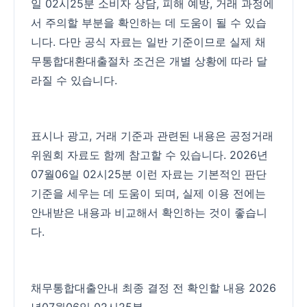
일 02시25분 소비자 상담, 피해 예방, 거래 과정에
서 주의할 부분을 확인하는 데 도움이 될 수 있습
니다. 다만 공식 자료는 일반 기준이므로 실제 채
무통합대환대출절차 조건은 개별 상황에 따라 달
라질 수 있습니다.
표시나 광고, 거래 기준과 관련된 내용은
공정거래
위원회
자료도 함께 참고할 수 있습니다. 2026년
07월06일 02시25분 이런 자료는 기본적인 판단
기준을 세우는 데 도움이 되며, 실제 이용 전에는
안내받은 내용과 비교해서 확인하는 것이 좋습니
다.
채무통합대출안내 최종 결정 전 확인할 내용 2026
년07월06일 02시25분