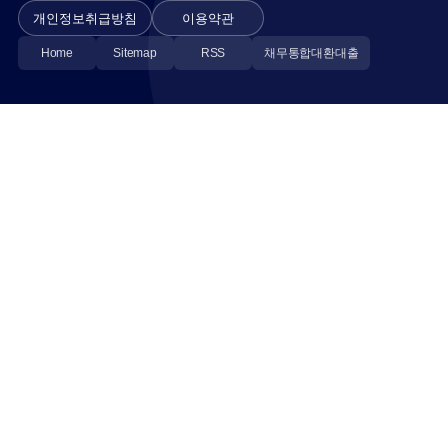
개인정보취급방침
이용약관
Home
Sitemap
RSS
채무통합대환대출