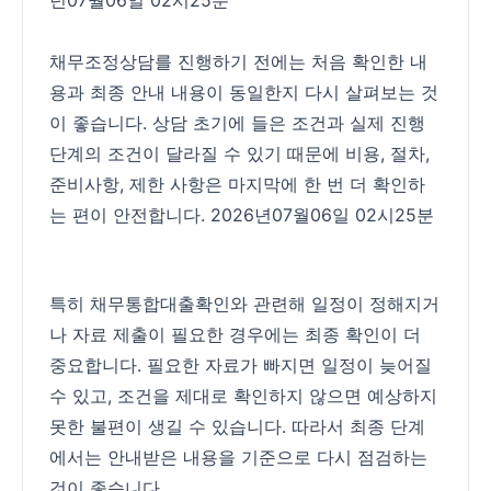
채무조정상담를 진행하기 전에는 처음 확인한 내
용과 최종 안내 내용이 동일한지 다시 살펴보는 것
이 좋습니다. 상담 초기에 들은 조건과 실제 진행
단계의 조건이 달라질 수 있기 때문에 비용, 절차,
준비사항, 제한 사항은 마지막에 한 번 더 확인하
는 편이 안전합니다. 2026년07월06일 02시25분
특히 채무통합대출확인와 관련해 일정이 정해지거
나 자료 제출이 필요한 경우에는 최종 확인이 더
중요합니다. 필요한 자료가 빠지면 일정이 늦어질
수 있고, 조건을 제대로 확인하지 않으면 예상하지
못한 불편이 생길 수 있습니다. 따라서 최종 단계
에서는 안내받은 내용을 기준으로 다시 점검하는
것이 좋습니다.