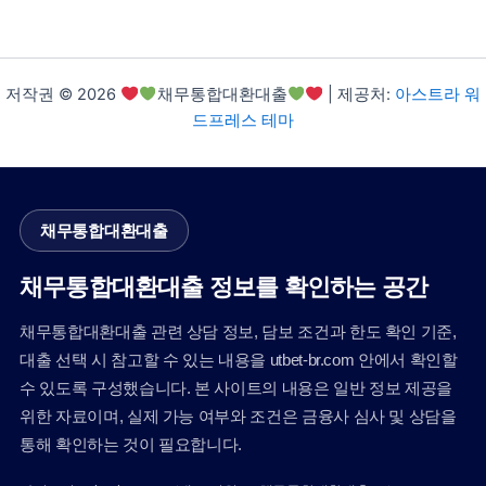
저작권 © 2026
채무통합대환대출
| 제공처:
아스트라 워
드프레스 테마
채무통합대환대출
채무통합대환대출 정보를 확인하는 공간
채무통합대환대출 관련 상담 정보, 담보 조건과 한도 확인 기준,
대출 선택 시 참고할 수 있는 내용을 utbet-br.com 안에서 확인할
수 있도록 구성했습니다. 본 사이트의 내용은 일반 정보 제공을
위한 자료이며, 실제 가능 여부와 조건은 금융사 심사 및 상담을
통해 확인하는 것이 필요합니다.