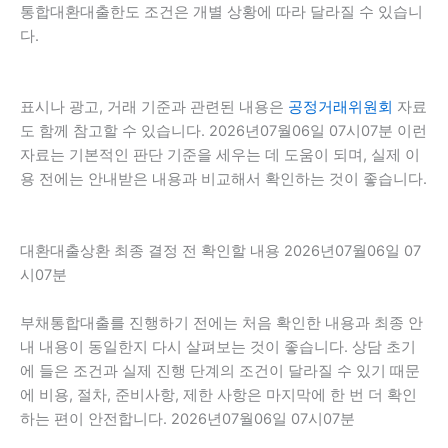
통합대환대출한도 조건은 개별 상황에 따라 달라질 수 있습니
다.
표시나 광고, 거래 기준과 관련된 내용은
공정거래위원회
자료
도 함께 참고할 수 있습니다. 2026년07월06일 07시07분 이런
자료는 기본적인 판단 기준을 세우는 데 도움이 되며, 실제 이
용 전에는 안내받은 내용과 비교해서 확인하는 것이 좋습니다.
대환대출상환 최종 결정 전 확인할 내용 2026년07월06일 07
시07분
부채통합대출를 진행하기 전에는 처음 확인한 내용과 최종 안
내 내용이 동일한지 다시 살펴보는 것이 좋습니다. 상담 초기
에 들은 조건과 실제 진행 단계의 조건이 달라질 수 있기 때문
에 비용, 절차, 준비사항, 제한 사항은 마지막에 한 번 더 확인
하는 편이 안전합니다. 2026년07월06일 07시07분