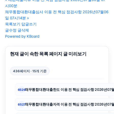
시00분
핑크티켓
채무통합대환대출심사 이용 전 핵심 점검사항 2026년07월06
일 07시14분
»
상간남소송
목록보기
답글쓰기
글수정
글삭제
인스타 좋아요
Powered by KBoard
대구이혼전문변호사
대전흥신소
현재 글이 속한 목록 페이지 글 미리보기
의정부학교폭력변호사
436페이지 · 15개 기준
서울상간녀소송변호사
수원변호사
채무통합대환대출한도 이용 전 핵심 점검사항 2026년07월
6526
도봉하수구막힘
채무통합대환대출자격 이용 전 핵심 점검사항 2026년07월
6527
강아지파양