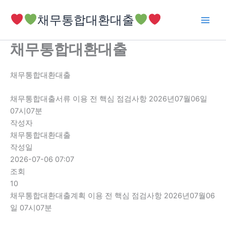
콘
채무통합대환대출
텐
츠
로
채무통합대환대출
건
너
채무통합대환대출
뛰
기
채무통합대출서류 이용 전 핵심 점검사항 2026년07월06일
07시07분
작성자
채무통합대환대출
작성일
2026-07-06 07:07
조회
10
채무통합대환대출계획 이용 전 핵심 점검사항 2026년07월06
일 07시07분