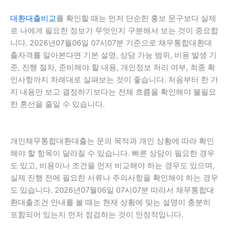
대환대출비교
를 확인할 때는 먼저 단순한 홍보 문구보다 실제
로 나에게 필요한 정보가 무엇인지 구분해서 보는 것이 중요합
니다. 2026년07월06일 07시07분 기준으로 채무통합대환대
출자격를 알아본다면 기본 설명, 상담 가능 범위, 비용 발생 기
준, 진행 절차, 준비해야 할 내용, 개인정보 처리 여부, 최종 확
인사항까지 차례대로 살펴보는 것이 좋습니다. 처음부터 한 가
지 내용만 보고 결정하기보다는 전체 흐름을 확인해야 불필요
한 혼선을 줄일 수 있습니다.
개인채무통합대환대출는 문의 목적과 개인 상황에 따라 확인
해야 할 항목이 달라질 수 있습니다. 빠른 상담이 필요한 경우
도 있고, 비용이나 조건을 먼저 비교해야 하는 경우도 있으며,
실제 진행 전에 필요한 서류나 주의사항을 확인해야 하는 경우
도 있습니다. 2026년07월06일 07시07분 따라서 채무통합대
환대출조건 안내를 볼 때는 현재 상황에 맞는 설명이 충분히
포함되어 있는지 먼저 점검하는 것이 안정적입니다.