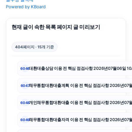
Powered by KBoard
상간남소송
신용카드현금화
현재 글이 속한 목록 페이지 글 미리보기
남양주변호사
404페이지 · 15개 기준
동탄피부과
금천구하수구막힘
대환대출상담 이용 전 핵심 점검사항 2026년07월06일 1
6046
의정부형사전문변호사
채무통합대환대출계획 이용 전 핵심 점검사항 2026년07월
6047
수원변호사
개인채무통합대환대출 이용 전 핵심 점검사항 2026년07월0
6048
인스타그램 좋아요
인스타그램 좋아요
채무통합대환대출자격 이용 전 핵심 점검사항 2026년07월
6049
안산피부과