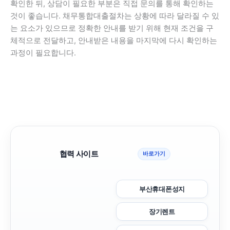
확인한 뒤, 상담이 필요한 부분은 직접 문의를 통해 확인하는
것이 좋습니다. 채무통합대출절차는 상황에 따라 달라질 수 있
는 요소가 있으므로 정확한 안내를 받기 위해 현재 조건을 구
체적으로 전달하고, 안내받은 내용을 마지막에 다시 확인하는
과정이 필요합니다.
협력 사이트
바로가기
부산휴대폰성지
장기렌트