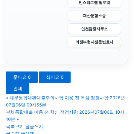
인스타그램 팔로워
재산분할소송
인천탐정사무소
의정부형사전문변호사
중랑하수구막힘
남양주이혼전문변호사
좋아요
0
싫어요
0
수원학교폭력변호사
인쇄
서초음주운전변호사
«
채무통합대환대출주의사항 이용 전 핵심 점검사항 2026년
07월06일 09시55분
인스타 좋아요
부채통합대출 이용 전 핵심 점검사항 2026년07월06일 10시
10분
»
강남상간소송변호사
목록보기
답글쓰기
글수정
글삭제
김해이혼전문변호사