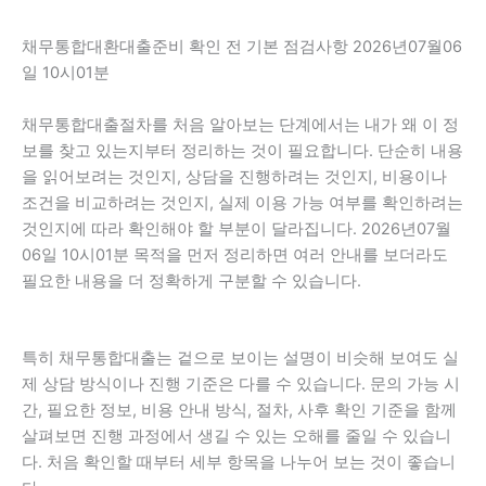
채무통합대환대출준비 확인 전 기본 점검사항 2026년07월06
일 10시01분
채무통합대출절차를 처음 알아보는 단계에서는 내가 왜 이 정
보를 찾고 있는지부터 정리하는 것이 필요합니다. 단순히 내용
을 읽어보려는 것인지, 상담을 진행하려는 것인지, 비용이나
조건을 비교하려는 것인지, 실제 이용 가능 여부를 확인하려는
것인지에 따라 확인해야 할 부분이 달라집니다. 2026년07월
06일 10시01분 목적을 먼저 정리하면 여러 안내를 보더라도
필요한 내용을 더 정확하게 구분할 수 있습니다.
특히 채무통합대출는 겉으로 보이는 설명이 비슷해 보여도 실
제 상담 방식이나 진행 기준은 다를 수 있습니다. 문의 가능 시
간, 필요한 정보, 비용 안내 방식, 절차, 사후 확인 기준을 함께
살펴보면 진행 과정에서 생길 수 있는 오해를 줄일 수 있습니
다. 처음 확인할 때부터 세부 항목을 나누어 보는 것이 좋습니