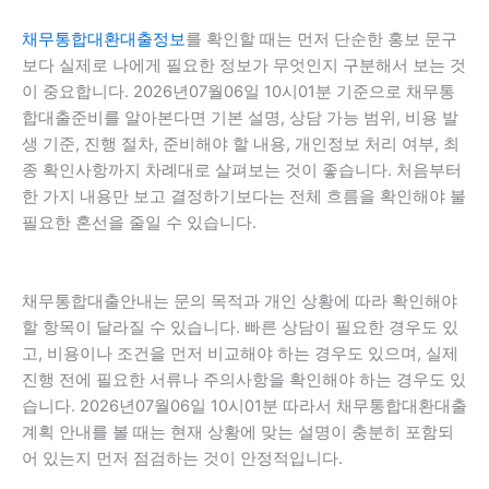
채무통합대환대출정보
를 확인할 때는 먼저 단순한 홍보 문구
보다 실제로 나에게 필요한 정보가 무엇인지 구분해서 보는 것
이 중요합니다. 2026년07월06일 10시01분 기준으로 채무통
합대출준비를 알아본다면 기본 설명, 상담 가능 범위, 비용 발
생 기준, 진행 절차, 준비해야 할 내용, 개인정보 처리 여부, 최
종 확인사항까지 차례대로 살펴보는 것이 좋습니다. 처음부터
한 가지 내용만 보고 결정하기보다는 전체 흐름을 확인해야 불
필요한 혼선을 줄일 수 있습니다.
채무통합대출안내는 문의 목적과 개인 상황에 따라 확인해야
할 항목이 달라질 수 있습니다. 빠른 상담이 필요한 경우도 있
고, 비용이나 조건을 먼저 비교해야 하는 경우도 있으며, 실제
진행 전에 필요한 서류나 주의사항을 확인해야 하는 경우도 있
습니다. 2026년07월06일 10시01분 따라서 채무통합대환대출
계획 안내를 볼 때는 현재 상황에 맞는 설명이 충분히 포함되
어 있는지 먼저 점검하는 것이 안정적입니다.