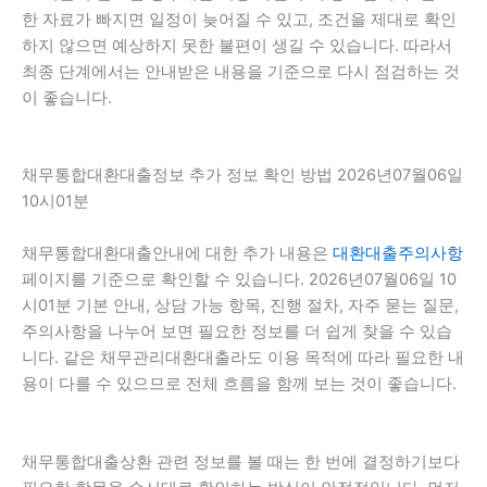
한 자료가 빠지면 일정이 늦어질 수 있고, 조건을 제대로 확인
하지 않으면 예상하지 못한 불편이 생길 수 있습니다. 따라서
최종 단계에서는 안내받은 내용을 기준으로 다시 점검하는 것
이 좋습니다.
채무통합대환대출정보 추가 정보 확인 방법 2026년07월06일
10시01분
채무통합대환대출안내에 대한 추가 내용은
대환대출주의사항
페이지를 기준으로 확인할 수 있습니다. 2026년07월06일 10
시01분 기본 안내, 상담 가능 항목, 진행 절차, 자주 묻는 질문,
주의사항을 나누어 보면 필요한 정보를 더 쉽게 찾을 수 있습
니다. 같은 채무관리대환대출라도 이용 목적에 따라 필요한 내
용이 다를 수 있으므로 전체 흐름을 함께 보는 것이 좋습니다.
채무통합대출상환 관련 정보를 볼 때는 한 번에 결정하기보다