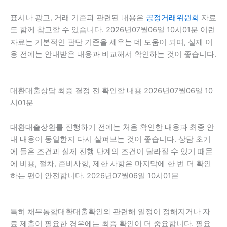
표시나 광고, 거래 기준과 관련된 내용은
공정거래위원회
자료
도 함께 참고할 수 있습니다. 2026년07월06일 10시01분 이런
자료는 기본적인 판단 기준을 세우는 데 도움이 되며, 실제 이
용 전에는 안내받은 내용과 비교해서 확인하는 것이 좋습니다.
대환대출상담 최종 결정 전 확인할 내용 2026년07월06일 10
시01분
대환대출상환를 진행하기 전에는 처음 확인한 내용과 최종 안
내 내용이 동일한지 다시 살펴보는 것이 좋습니다. 상담 초기
에 들은 조건과 실제 진행 단계의 조건이 달라질 수 있기 때문
에 비용, 절차, 준비사항, 제한 사항은 마지막에 한 번 더 확인
하는 편이 안전합니다. 2026년07월06일 10시01분
특히 채무통합대환대출확인와 관련해 일정이 정해지거나 자
료 제출이 필요한 경우에는 최종 확인이 더 중요합니다. 필요