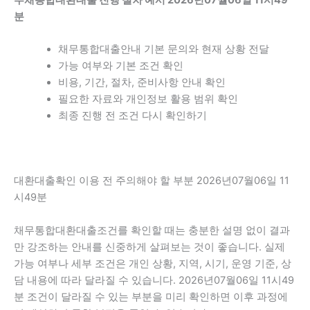
분
채무통합대출안내 기본 문의와 현재 상황 전달
가능 여부와 기본 조건 확인
비용, 기간, 절차, 준비사항 안내 확인
필요한 자료와 개인정보 활용 범위 확인
최종 진행 전 조건 다시 확인하기
대환대출확인 이용 전 주의해야 할 부분 2026년07월06일 11
시49분
채무통합대환대출조건를 확인할 때는 충분한 설명 없이 결과
만 강조하는 안내를 신중하게 살펴보는 것이 좋습니다. 실제
가능 여부나 세부 조건은 개인 상황, 지역, 시기, 운영 기준, 상
담 내용에 따라 달라질 수 있습니다. 2026년07월06일 11시49
분 조건이 달라질 수 있는 부분을 미리 확인하면 이후 과정에