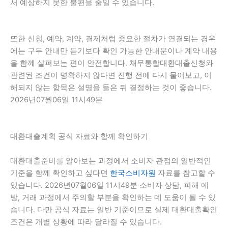
서 예상하지 못한 불편을 줄일 수 있습니다.
또한 신청, 예약, 계약, 결제처럼 중요한 절차가 연결되는 경우
에는 구두 안내만 듣기보다 확인 가능한 안내문이나 계약 내용
을 함께 살펴보는 편이 안전합니다. 채무통합대환대출신청와
관련된 조건이 명확하지 않다면 진행 전에 다시 물어보고, 이
해되지 않는 항목은 설명을 들은 뒤 결정하는 것이 좋습니다.
2026년07월06일 11시49분
대환대출계획 공식 자료와 함께 확인하기
대환대출준비를 알아보는 과정에서 소비자 관점의 일반적인
기준을 함께 확인하고 싶다면
한국소비자원
자료를 참고할 수
있습니다. 2026년07월06일 11시49분 소비자 상담, 피해 예
방, 거래 과정에서 주의할 부분을 확인하는 데 도움이 될 수 있
습니다. 다만 공식 자료는 일반 기준이므로 실제 대환대출확인
조건은 개별 상황에 따라 달라질 수 있습니다.