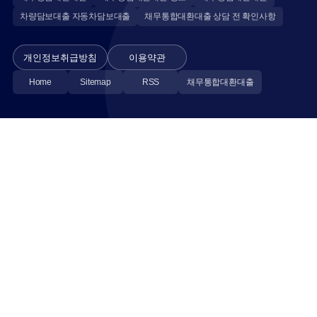
차량담보대출 자동차담보대출
채무통합대환대출 상담 전 확인사항
개인정보취급방침
이용약관
Home
Sitemap
RSS
채무통합대환대출