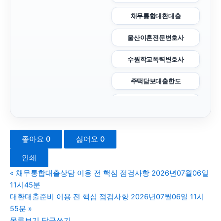
채무통합대환대출
울산이혼전문변호사
수원학교폭력변호사
주택담보대출한도
수원음주운전변호사
서울성범죄변호사
좋아요
0
싫어요
0
용인형사변호사
인쇄
인스타그램 좋아요
«
채무통합대출상담 이용 전 핵심 점검사항 2026년07월06일
11시45분
상간남소송
대환대출준비 이용 전 핵심 점검사항 2026년07월06일 11시
55분
»
인스타그램 팔로워
목록보기
답글쓰기