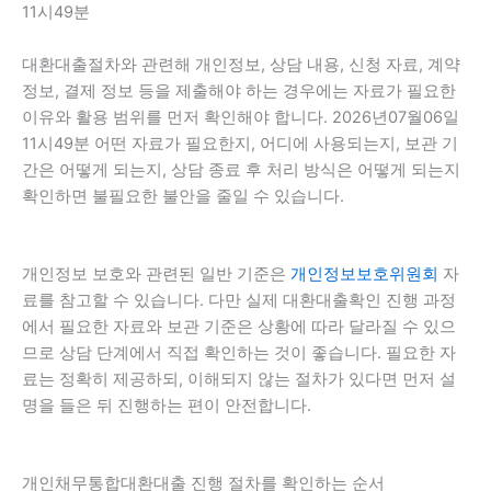
11시49분
대환대출절차와 관련해 개인정보, 상담 내용, 신청 자료, 계약
정보, 결제 정보 등을 제출해야 하는 경우에는 자료가 필요한
이유와 활용 범위를 먼저 확인해야 합니다. 2026년07월06일
11시49분 어떤 자료가 필요한지, 어디에 사용되는지, 보관 기
간은 어떻게 되는지, 상담 종료 후 처리 방식은 어떻게 되는지
확인하면 불필요한 불안을 줄일 수 있습니다.
개인정보 보호와 관련된 일반 기준은
개인정보보호위원회
자
료를 참고할 수 있습니다. 다만 실제 대환대출확인 진행 과정
에서 필요한 자료와 보관 기준은 상황에 따라 달라질 수 있으
므로 상담 단계에서 직접 확인하는 것이 좋습니다. 필요한 자
료는 정확히 제공하되, 이해되지 않는 절차가 있다면 먼저 설
명을 들은 뒤 진행하는 편이 안전합니다.
개인채무통합대환대출 진행 절차를 확인하는 순서