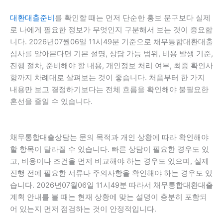
대환대출준비
를 확인할 때는 먼저 단순한 홍보 문구보다 실제
로 나에게 필요한 정보가 무엇인지 구분해서 보는 것이 중요합
니다. 2026년07월06일 11시49분 기준으로 채무통합대환대출
심사를 알아본다면 기본 설명, 상담 가능 범위, 비용 발생 기준,
진행 절차, 준비해야 할 내용, 개인정보 처리 여부, 최종 확인사
항까지 차례대로 살펴보는 것이 좋습니다. 처음부터 한 가지
내용만 보고 결정하기보다는 전체 흐름을 확인해야 불필요한
혼선을 줄일 수 있습니다.
채무통합대출상담는 문의 목적과 개인 상황에 따라 확인해야
할 항목이 달라질 수 있습니다. 빠른 상담이 필요한 경우도 있
고, 비용이나 조건을 먼저 비교해야 하는 경우도 있으며, 실제
진행 전에 필요한 서류나 주의사항을 확인해야 하는 경우도 있
습니다. 2026년07월06일 11시49분 따라서 채무통합대환대출
계획 안내를 볼 때는 현재 상황에 맞는 설명이 충분히 포함되
어 있는지 먼저 점검하는 것이 안정적입니다.