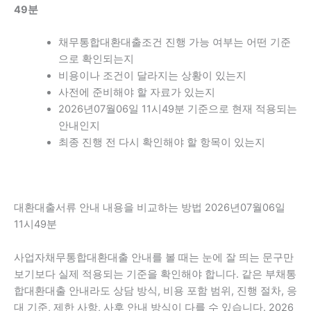
49분
채무통합대환대출조건 진행 가능 여부는 어떤 기준
으로 확인되는지
비용이나 조건이 달라지는 상황이 있는지
사전에 준비해야 할 자료가 있는지
2026년07월06일 11시49분 기준으로 현재 적용되는
안내인지
최종 진행 전 다시 확인해야 할 항목이 있는지
대환대출서류 안내 내용을 비교하는 방법 2026년07월06일
11시49분
사업자채무통합대환대출 안내를 볼 때는 눈에 잘 띄는 문구만
보기보다 실제 적용되는 기준을 확인해야 합니다. 같은 부채통
합대환대출 안내라도 상담 방식, 비용 포함 범위, 진행 절차, 응
대 기준, 제한 사항, 사후 안내 방식이 다를 수 있습니다. 2026