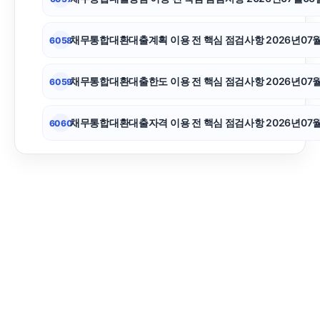
채무통합대환대출계획 이용 전 핵심 점검사항 2026년07월0
6058
채무통합대환대출한도 이용 전 핵심 점검사항 2026년07월0
6059
채무통합대환대출자격 이용 전 핵심 점검사항 2026년07월0
6060