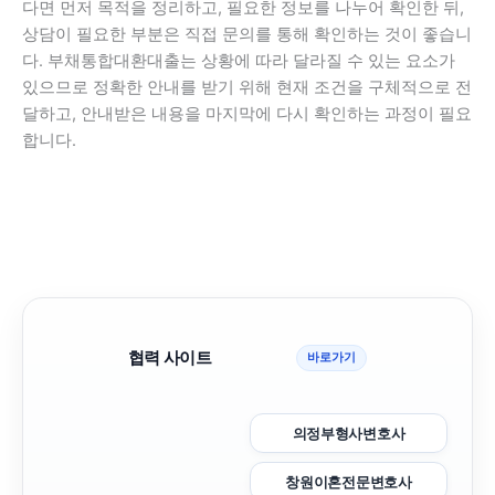
다면 먼저 목적을 정리하고, 필요한 정보를 나누어 확인한 뒤,
상담이 필요한 부분은 직접 문의를 통해 확인하는 것이 좋습니
다. 부채통합대환대출는 상황에 따라 달라질 수 있는 요소가
있으므로 정확한 안내를 받기 위해 현재 조건을 구체적으로 전
달하고, 안내받은 내용을 마지막에 다시 확인하는 과정이 필요
합니다.
협력 사이트
바로가기
의정부형사변호사
창원이혼전문변호사