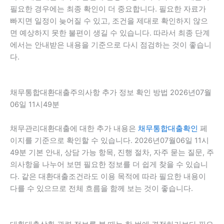
필요한 경우에는 최종 확인이 더 중요합니다. 필요한 자료가
빠지면 일정이 늦어질 수 있고, 조건을 제대로 확인하지 않으
면 예상하지 못한 불편이 생길 수 있습니다. 따라서 최종 단계
에서는 안내받은 내용을 기준으로 다시 점검하는 것이 좋습니
다.
채무통합대환대출주의사항 추가 정보 확인 방법 2026년07월
06일 11시49분
채무관리대환대출에 대한 추가 내용은
채무통합대출확인
페
이지를 기준으로 확인할 수 있습니다. 2026년07월06일 11시
49분 기본 안내, 상담 가능 항목, 진행 절차, 자주 묻는 질문, 주
의사항을 나누어 보면 필요한 정보를 더 쉽게 찾을 수 있습니
다. 같은 대환대출조건라도 이용 목적에 따라 필요한 내용이
다를 수 있으므로 전체 흐름을 함께 보는 것이 좋습니다.