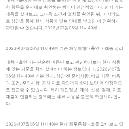
대환대출상환 관련 정보를 볼 때는 한 번에 결정하기보다 필요
한 항목을 순서대로 확인하는 방식이 안정적입니다. 먼저 기본
내용을 살펴보고, 그다음 조건과 절차를 확인한 뒤, 마지막으
로 상담을 통해 현재 상황에 맞는 안내를 받으면 더 정확하게
판단할 수 있습니다. 2026년07월06일 11시49분
2026년07월06일 11시49분 기준 채무통합대출안내 최종 정리
대환대출안내는 단순히 이름만 보고 판단하기보다 현재 상황
에 맞는 기준을 함께 살펴봐야 하는 정보입니다. 2026년07월
06일 11시49분 기본 안내, 상담 전 준비사항, 비교 기준, 비용
과 조건, 주의사항, 공식 자료 확인까지 함께 보면 더 안정적으
로 접근할 수 있습니다. 특히 개인정보, 계약, 신청, 결제, 자료
제출이 연결되는 경우에는 세부 내용을 충분히 확인해야 합니
다.
2026년07월06일 11시49분 현재 채무통합대출를 알아보고 있