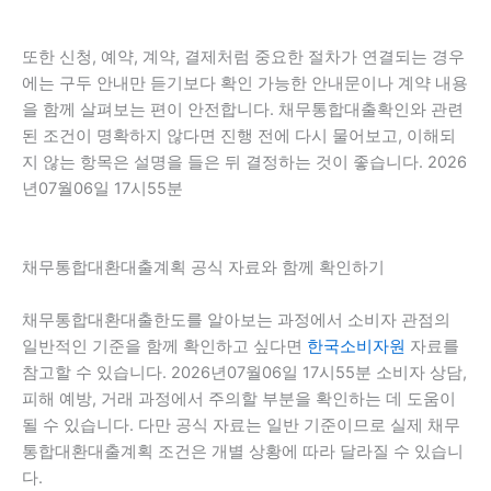
또한 신청, 예약, 계약, 결제처럼 중요한 절차가 연결되는 경우
에는 구두 안내만 듣기보다 확인 가능한 안내문이나 계약 내용
을 함께 살펴보는 편이 안전합니다. 채무통합대출확인와 관련
된 조건이 명확하지 않다면 진행 전에 다시 물어보고, 이해되
지 않는 항목은 설명을 들은 뒤 결정하는 것이 좋습니다. 2026
년07월06일 17시55분
채무통합대환대출계획 공식 자료와 함께 확인하기
채무통합대환대출한도를 알아보는 과정에서 소비자 관점의
일반적인 기준을 함께 확인하고 싶다면
한국소비자원
자료를
참고할 수 있습니다. 2026년07월06일 17시55분 소비자 상담,
피해 예방, 거래 과정에서 주의할 부분을 확인하는 데 도움이
될 수 있습니다. 다만 공식 자료는 일반 기준이므로 실제 채무
통합대환대출계획 조건은 개별 상황에 따라 달라질 수 있습니
다.