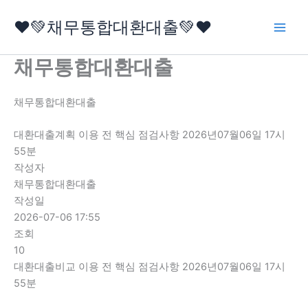
콘
❤️💚채무통합대환대출💚❤️
텐
츠
로
채무통합대환대출
건
너
채무통합대환대출
뛰
기
대환대출계획 이용 전 핵심 점검사항 2026년07월06일 17시
55분
작성자
채무통합대환대출
작성일
2026-07-06 17:55
조회
10
대환대출비교 이용 전 핵심 점검사항 2026년07월06일 17시
55분