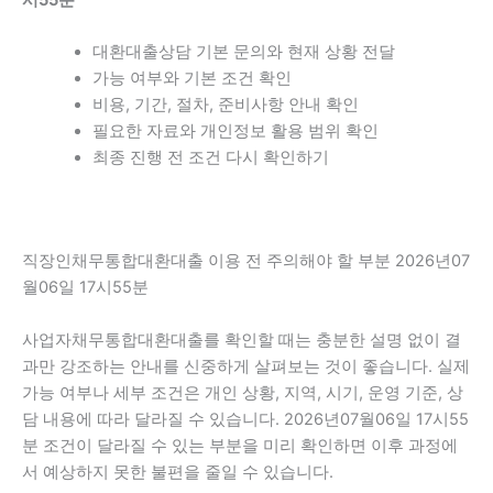
대환대출상담 기본 문의와 현재 상황 전달
가능 여부와 기본 조건 확인
비용, 기간, 절차, 준비사항 안내 확인
필요한 자료와 개인정보 활용 범위 확인
최종 진행 전 조건 다시 확인하기
직장인채무통합대환대출 이용 전 주의해야 할 부분 2026년07
월06일 17시55분
사업자채무통합대환대출를 확인할 때는 충분한 설명 없이 결
과만 강조하는 안내를 신중하게 살펴보는 것이 좋습니다. 실제
가능 여부나 세부 조건은 개인 상황, 지역, 시기, 운영 기준, 상
담 내용에 따라 달라질 수 있습니다. 2026년07월06일 17시55
분 조건이 달라질 수 있는 부분을 미리 확인하면 이후 과정에
서 예상하지 못한 불편을 줄일 수 있습니다.