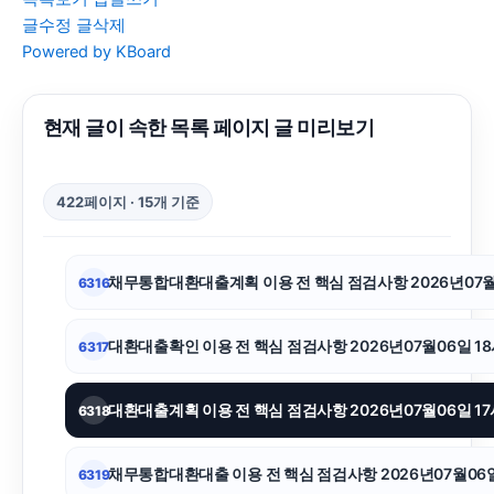
글수정
글삭제
대구이혼전문변호사
Powered by KBoard
재산분할소송
강남성범죄전문변호사
현재 글이 속한 목록 페이지 글 미리보기
조정이혼
422페이지 · 15개 기준
야구반티
구리하수구막힘
채무통합대환대출계획 이용 전 핵심 점검사항 2026년07월
6316
인스타그램 팔로워
대환대출확인 이용 전 핵심 점검사항 2026년07월06일 1
6317
수원피부과
대환대출계획 이용 전 핵심 점검사항 2026년07월06일 1
6318
핑크티켓
신용카드현금화
채무통합대환대출 이용 전 핵심 점검사항 2026년07월06일
6319