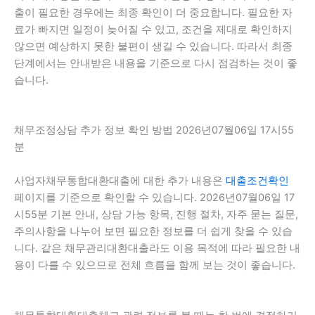
출이 필요한 경우에는 최종 확인이 더 중요합니다. 필요한 자
료가 빠지면 일정이 늦어질 수 있고, 조건을 제대로 확인하지
않으면 예상하지 못한 불편이 생길 수 있습니다. 따라서 최종
단계에서는 안내받은 내용을 기준으로 다시 점검하는 것이 좋
습니다.
채무조정상담 추가 정보 확인 방법 2026년07월06일 17시55
분
사업자채무통합대환대출에 대한 추가 내용은
대출조건확인
페이지를 기준으로 확인할 수 있습니다. 2026년07월06일 17
시55분 기본 안내, 상담 가능 항목, 진행 절차, 자주 묻는 질문,
주의사항을 나누어 보면 필요한 정보를 더 쉽게 찾을 수 있습
니다. 같은 채무관리대환대출라도 이용 목적에 따라 필요한 내
용이 다를 수 있으므로 전체 흐름을 함께 보는 것이 좋습니다.