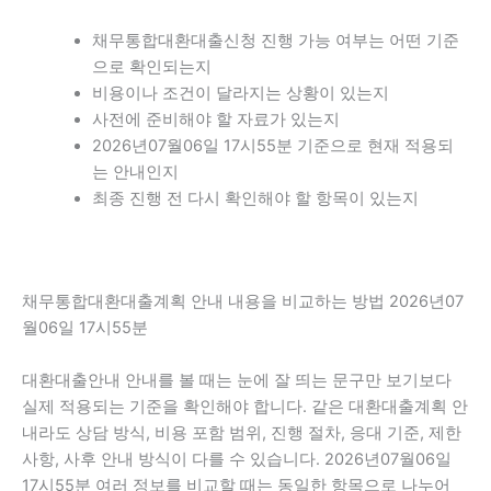
채무통합대환대출신청 진행 가능 여부는 어떤 기준
으로 확인되는지
비용이나 조건이 달라지는 상황이 있는지
사전에 준비해야 할 자료가 있는지
2026년07월06일 17시55분 기준으로 현재 적용되
는 안내인지
최종 진행 전 다시 확인해야 할 항목이 있는지
채무통합대환대출계획 안내 내용을 비교하는 방법 2026년07
월06일 17시55분
대환대출안내 안내를 볼 때는 눈에 잘 띄는 문구만 보기보다
실제 적용되는 기준을 확인해야 합니다. 같은 대환대출계획 안
내라도 상담 방식, 비용 포함 범위, 진행 절차, 응대 기준, 제한
사항, 사후 안내 방식이 다를 수 있습니다. 2026년07월06일
17시55분 여러 정보를 비교할 때는 동일한 항목으로 나누어