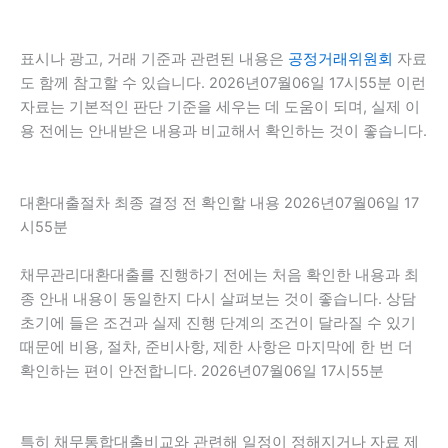
표시나 광고, 거래 기준과 관련된 내용은
공정거래위원회
자료
도 함께 참고할 수 있습니다. 2026년07월06일 17시55분 이런
자료는 기본적인 판단 기준을 세우는 데 도움이 되며, 실제 이
용 전에는 안내받은 내용과 비교해서 확인하는 것이 좋습니다.
대환대출절차 최종 결정 전 확인할 내용 2026년07월06일 17
시55분
채무관리대환대출를 진행하기 전에는 처음 확인한 내용과 최
종 안내 내용이 동일한지 다시 살펴보는 것이 좋습니다. 상담
초기에 들은 조건과 실제 진행 단계의 조건이 달라질 수 있기
때문에 비용, 절차, 준비사항, 제한 사항은 마지막에 한 번 더
확인하는 편이 안전합니다. 2026년07월06일 17시55분
특히 채무통합대출비교와 관련해 일정이 정해지거나 자료 제