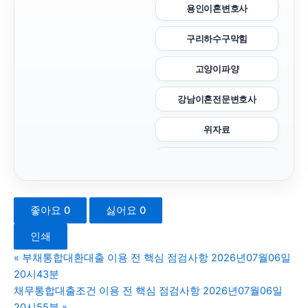
용인이혼변호사
구리하수구막힘
고양이파양
강남이혼전문변호사
위자료
부산휴대폰성지
하남하수구막힘
좋아요
0
싫어요
0
야구반티
인쇄
소액결제현금화
«
부채통합대환대출 이용 전 핵심 점검사항 2026년07월06일
20시43분
김포공항주차대행
채무통합대출조건 이용 전 핵심 점검사항 2026년07월06일
20시55분
»