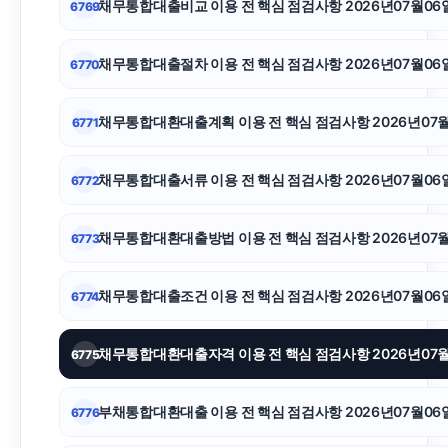
채무통합대출비교 이용 전 핵심 점검사항 2026년07월06일
6769
오렌지티켓
채무통합대출절차 이용 전 핵심 점검사항 2026년07월06일
6770
용인변호사
채무통합대환대출계획 이용 전 핵심 점검사항 2026년07월0
6771
양육권
수원변호사
채무통합대출서류 이용 전 핵심 점검사항 2026년07월06일
6772
김포공항주차대행
채무통합대환대출방법 이용 전 핵심 점검사항 2026년07월0
6773
은평구하수구막힘
채무통합대출조건 이용 전 핵심 점검사항 2026년07월06일
6774
6775
부채통합대환대출 이용 전 핵심 점검사항 2026년07월06일
6776