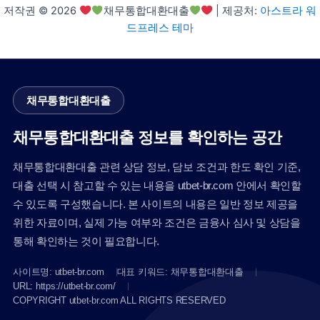
저작권 © 2026
채무통합대환대출
| 제공처:
아스트라 워
드프레스 테마
채무통합대환대출
채무통합대환대출 정보를 확인하는 공간
채무통합대환대출 관련 상담 정보, 담보 조건과 한도 확인 기준,
대출 선택 시 참고할 수 있는 내용을 utbet-br.com 안에서 확인할
수 있도록 구성했습니다. 본 사이트의 내용은 일반 정보 제공을
위한 자료이며, 실제 가능 여부와 조건은 금융사 심사 및 상담을
통해 확인하는 것이 필요합니다.
사이트명: utbet-br.com
대표 키워드: 채무통합대환대출
URL: https://utbet-br.com/
COPYRIGHT utbet-br.com ALL RIGHTS RESERVED