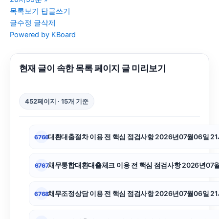
남양주이혼전문변호사
목록보기
답글쓰기
글수정
글삭제
마포하수구막힘
Powered by KBoard
수원이혼전문변호사
동대문하수구막힘
현재 글이 속한 목록 페이지 글 미리보기
도지티켓
452페이지 · 15개 기준
수원형사변호사
휴대폰소액결제
대환대출절차 이용 전 핵심 점검사항 2026년07월06일 2
6766
대구흥신소
채무통합대환대출체크 이용 전 핵심 점검사항 2026년07월
6767
고양이보호소
채무조정상담 이용 전 핵심 점검사항 2026년07월06일 21
6768
의정부변호사
인스타 팔로워 구매