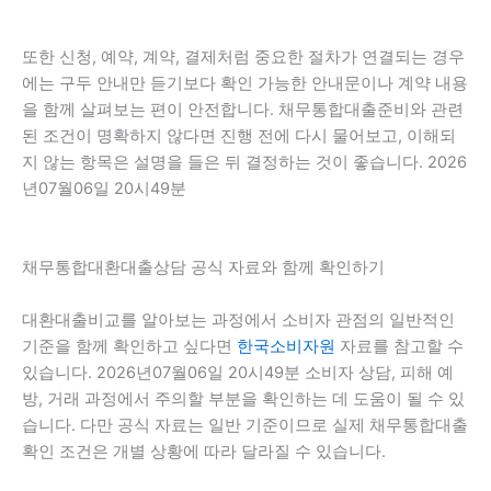
또한 신청, 예약, 계약, 결제처럼 중요한 절차가 연결되는 경우
에는 구두 안내만 듣기보다 확인 가능한 안내문이나 계약 내용
을 함께 살펴보는 편이 안전합니다. 채무통합대출준비와 관련
된 조건이 명확하지 않다면 진행 전에 다시 물어보고, 이해되
지 않는 항목은 설명을 들은 뒤 결정하는 것이 좋습니다. 2026
년07월06일 20시49분
채무통합대환대출상담 공식 자료와 함께 확인하기
대환대출비교를 알아보는 과정에서 소비자 관점의 일반적인
기준을 함께 확인하고 싶다면
한국소비자원
자료를 참고할 수
있습니다. 2026년07월06일 20시49분 소비자 상담, 피해 예
방, 거래 과정에서 주의할 부분을 확인하는 데 도움이 될 수 있
습니다. 다만 공식 자료는 일반 기준이므로 실제 채무통합대출
확인 조건은 개별 상황에 따라 달라질 수 있습니다.