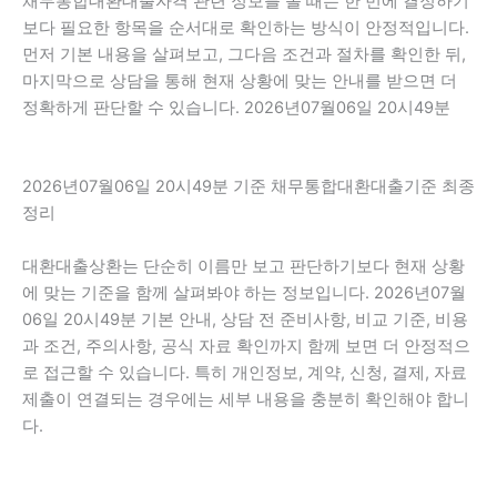
채무통합대환대출자격 관련 정보를 볼 때는 한 번에 결정하기
보다 필요한 항목을 순서대로 확인하는 방식이 안정적입니다.
먼저 기본 내용을 살펴보고, 그다음 조건과 절차를 확인한 뒤,
마지막으로 상담을 통해 현재 상황에 맞는 안내를 받으면 더
정확하게 판단할 수 있습니다. 2026년07월06일 20시49분
2026년07월06일 20시49분 기준 채무통합대환대출기준 최종
정리
대환대출상환는 단순히 이름만 보고 판단하기보다 현재 상황
에 맞는 기준을 함께 살펴봐야 하는 정보입니다. 2026년07월
06일 20시49분 기본 안내, 상담 전 준비사항, 비교 기준, 비용
과 조건, 주의사항, 공식 자료 확인까지 함께 보면 더 안정적으
로 접근할 수 있습니다. 특히 개인정보, 계약, 신청, 결제, 자료
제출이 연결되는 경우에는 세부 내용을 충분히 확인해야 합니
다.