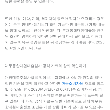
못한 불편을 줄일 수 있습니다.
또한 신청, 예약, 계약, 결제처럼 중요한 절차가 연결되는 경우
에는 구두 안내만 듣기보다 확인 가능한 안내문이나 계약 내용
을 함께 살펴보는 편이 안전합니다. 부채통합대환대출와 관련
된 조건이 명확하지 않다면 진행 전에 다시 물어보고, 이해되
지 않는 항목은 설명을 들은 뒤 결정하는 것이 좋습니다. 2026
년07월07일 00시51분
채무통합대환대출심사 공식 자료와 함께 확인하기
대환대출주의사항를 알아보는 과정에서 소비자 관점의 일반
적인 기준을 함께 확인하고 싶다면
한국소비자원
자료를 참고
할 수 있습니다. 2026년07월07일 00시51분 소비자 상담, 피
해 예방, 거래 과정에서 주의할 부분을 확인하는 데 도움이 될
수 있습니다. 다만 공식 자료는 일반 기준이므로 실제 채무통
합대환대출정보 조건은 개별 상황에 따라 달라질 수 있습니다.