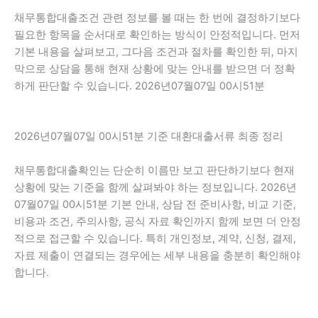
채무통합대출조건 관련 정보를 볼 때는 한 번에 결정하기보다
필요한 항목을 순서대로 확인하는 방식이 안정적입니다. 먼저
기본 내용을 살펴보고, 그다음 조건과 절차를 확인한 뒤, 마지
막으로 상담을 통해 현재 상황에 맞는 안내를 받으면 더 정확
하게 판단할 수 있습니다. 2026년07월07일 00시51분
2026년07월07일 00시51분 기준 대환대출서류 최종 정리
채무통합대출확인는 단순히 이름만 보고 판단하기보다 현재
상황에 맞는 기준을 함께 살펴봐야 하는 정보입니다. 2026년
07월07일 00시51분 기본 안내, 상담 전 준비사항, 비교 기준,
비용과 조건, 주의사항, 공식 자료 확인까지 함께 보면 더 안정
적으로 접근할 수 있습니다. 특히 개인정보, 계약, 신청, 결제,
자료 제출이 연결되는 경우에는 세부 내용을 충분히 확인해야
합니다.