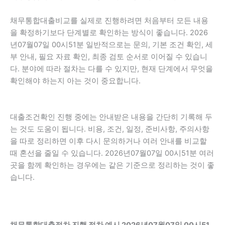
채무통합대출비교를 실제로 진행하려면 처음부터 모든 내용
을 확정하기보다 단계별로 확인하는 방식이 좋습니다. 2026
년07월07일 00시51분 일반적으로는 문의, 기본 조건 확인, 세
부 안내, 필요 자료 확인, 최종 검토 순서로 이어질 수 있습니
다. 분야에 따라 절차는 다를 수 있지만, 현재 단계에서 무엇을
확인해야 하는지 아는 것이 중요합니다.
대출조건확인 진행 중에는 안내받은 내용을 간단히 기록해 두
는 것도 도움이 됩니다. 비용, 조건, 일정, 준비사항, 주의사항
을 따로 정리하면 이후 다시 문의하거나 여러 안내를 비교할
때 혼선을 줄일 수 있습니다. 2026년07월07일 00시51분 여러
곳을 함께 확인하는 경우에는 같은 기준으로 정리하는 것이 좋
습니다.
채무통합대출절차 진행 절차 예시 2026년07월07일 00시51