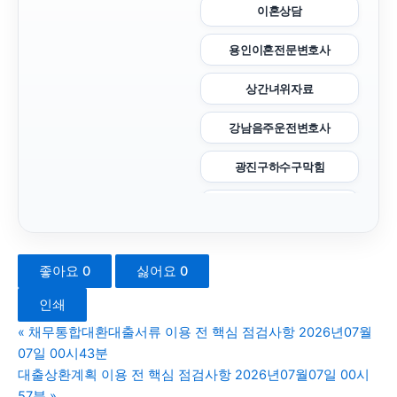
이혼상담
용인이혼전문변호사
상간녀위자료
강남음주운전변호사
광진구하수구막힘
인스타그램 팔로워
트립닷컴 할인코드
좋아요
0
싫어요
0
부산흥신소
인쇄
오렌지티켓
«
채무통합대환대출서류 이용 전 핵심 점검사항 2026년07월
07일 00시43분
아고다할인코드
대출상환계획 이용 전 핵심 점검사항 2026년07월07일 00시
57분
»