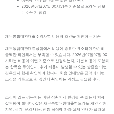
상황에 따라 달라질 수 있는 조건 확인
2026년07월07일 00시51분 기준으로 오래된 정보
는 아닌지 점검
채무통합대환대출주의사항 비용과 조건을 확인하는 기준
채무통합대환대출상담에서 비용이 중요한 요소라면 단순히
금액만 확인해서는 부족할 수 있습니다. 2026년07월07일 00
시51분 비용이 어떤 기준으로 산정되는지, 기본 비용에 포함되
는 항목은 무엇인지, 추가 비용이 발생할 수 있는 상황은 어떤
경우인지 함께 확인해야 합니다. 처음 안내받은 금액이 어떤
조건을 기준으로 한 것인지 확인하는 과정도 필요합니다.
조건이 있는 경우에는 어떤 상황에서 변경될 수 있는지 함께
살펴봐야 합니다. 같은 채무통합대환대출한도라도 개인 상황,
지역, 시기, 문의 내용, 진행 목적에 따라 실제 안내가 달라질