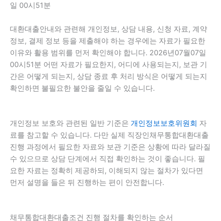
일 00시51분
대환대출안내와 관련해 개인정보, 상담 내용, 신청 자료, 계약
정보, 결제 정보 등을 제출해야 하는 경우에는 자료가 필요한
이유와 활용 범위를 먼저 확인해야 합니다. 2026년07월07일
00시51분 어떤 자료가 필요한지, 어디에 사용되는지, 보관 기
간은 어떻게 되는지, 상담 종료 후 처리 방식은 어떻게 되는지
확인하면 불필요한 불안을 줄일 수 있습니다.
개인정보 보호와 관련된 일반 기준은
개인정보보호위원회
자
료를 참고할 수 있습니다. 다만 실제 직장인채무통합대환대출
진행 과정에서 필요한 자료와 보관 기준은 상황에 따라 달라질
수 있으므로 상담 단계에서 직접 확인하는 것이 좋습니다. 필
요한 자료는 정확히 제공하되, 이해되지 않는 절차가 있다면
먼저 설명을 들은 뒤 진행하는 편이 안전합니다.
채무통합대환대출조건 진행 절차를 확인하는 순서