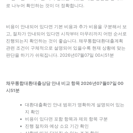
로 나누어 확인하는 것이 더 정확합니다.
비용이 안내되어 있다면 기본 비용과 추가 비용을 구분해서 보
고, 절차가 안내되어 있다면 시작부터 마무리까지 어떤 순서로
진행되는지 확인하는 것이 좋습니다. 채무통합대환대출계획
관련 조건이 구체적으로 설명되어 있을수록 현재 상황에 맞는
판단을 하기가 쉬워집니다. 2026년07월07일 00시51분
채무통합대환대출상담 안내 비교 항목 2026년07월07일 00
시51분
대환대출확인 안내 범위가 명확하게 설명되어 있는
지 확인
비용이 있다면 포함 항목과 제외 항목 구분
진행 절차와 예상 소요 기간 확인