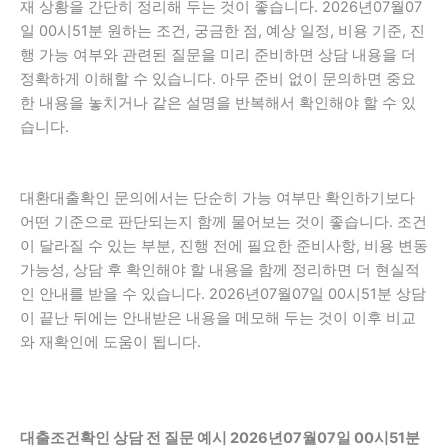
재 상황을 간단히 정리해 두는 것이 좋습니다. 2026년07월07
일 00시51분 원하는 조건, 궁금한 점, 예상 일정, 비용 기준, 진
행 가능 여부와 관련된 질문을 미리 준비하면 상담 내용을 더
정확하게 이해할 수 있습니다. 아무 준비 없이 문의하면 중요
한 내용을 놓치거나 같은 설명을 반복해서 확인해야 할 수 있
습니다.
대환대출확인 문의에서는 단순히 가능 여부만 확인하기보다
어떤 기준으로 판단되는지 함께 물어보는 것이 좋습니다. 조건
이 달라질 수 있는 부분, 진행 전에 필요한 준비사항, 비용 변동
가능성, 상담 후 확인해야 할 내용을 함께 정리하면 더 현실적
인 안내를 받을 수 있습니다. 2026년07월07일 00시51분 상담
이 끝난 뒤에는 안내받은 내용을 메모해 두는 것이 이후 비교
와 재확인에 도움이 됩니다.
대출조건확인 상담 전 질문 예시 2026년07월07일 00시51분