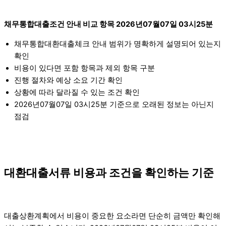
채무통합대출조건 안내 비교 항목 2026년07월07일 03시25분
채무통합대환대출체크 안내 범위가 명확하게 설명되어 있는지
확인
비용이 있다면 포함 항목과 제외 항목 구분
진행 절차와 예상 소요 기간 확인
상황에 따라 달라질 수 있는 조건 확인
2026년07월07일 03시25분 기준으로 오래된 정보는 아닌지
점검
대환대출서류 비용과 조건을 확인하는 기준
대출상환계획에서 비용이 중요한 요소라면 단순히 금액만 확인해