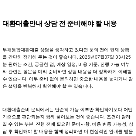
대환대출안내 상담 전 준비해야 할 내용
부채통합대환대출 상담을 생각하고 있다면 문의 전에 현재 상황
을 간단히 정리해 두는 것이 좋습니다. 2026년07월07일 03시25
분 원하는 조건, 궁금한 점, 예상 일정, 비용 기준, 진행 가능 여부
와 관련된 질문을 미리 준비하면 상담 내용을 더 정확하게 이해할
수 있습니다. 아무 준비 없이 문의하면 중요한 내용을 놓치거나 같
은 설명을 반복해서 확인해야 할 수 있습니다.
대환대출준비 문의에서는 단순히 가능 여부만 확인하기보다 어떤
기준으로 판단되는지 함께 물어보는 것이 좋습니다. 조건이 달라
질 수 있는 부분, 진행 전에 필요한 준비사항, 비용 변동 가능성, 상
담 후 확인해야 할 내용을 함께 정리하면 더 현실적인 안내를 받을