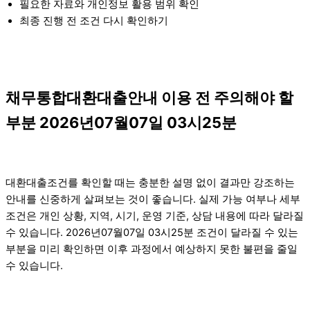
필요한 자료와 개인정보 활용 범위 확인
최종 진행 전 조건 다시 확인하기
채무통합대환대출안내 이용 전 주의해야 할
부분 2026년07월07일 03시25분
대환대출조건를 확인할 때는 충분한 설명 없이 결과만 강조하는
안내를 신중하게 살펴보는 것이 좋습니다. 실제 가능 여부나 세부
조건은 개인 상황, 지역, 시기, 운영 기준, 상담 내용에 따라 달라질
수 있습니다. 2026년07월07일 03시25분 조건이 달라질 수 있는
부분을 미리 확인하면 이후 과정에서 예상하지 못한 불편을 줄일
수 있습니다.