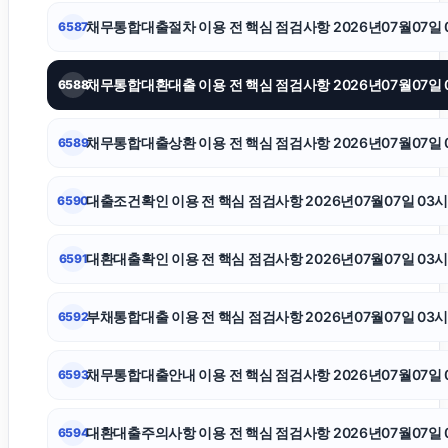
채무통합대출절차 이용 전 핵심 점검사항 2026년07월07일 
6587
인스타 좋아요
6588
고양이파양
채무통합대출상환 이용 전 핵심 점검사항 2026년07월07일 
6589
폰테크
대출조건확인 이용 전 핵심 점검사항 2026년07월07일 03시
6590
폰테크
대환대출확인 이용 전 핵심 점검사항 2026년07월07일 03시
6591
개인회생대출
부채통합대출 이용 전 핵심 점검사항 2026년07월07일 03
6592
강아지보호소
채무통합대출안내 이용 전 핵심 점검사항 2026년07월07일 
6593
용인이혼전문변호사
대환대출주의사항 이용 전 핵심 점검사항 2026년07월07일 
6594