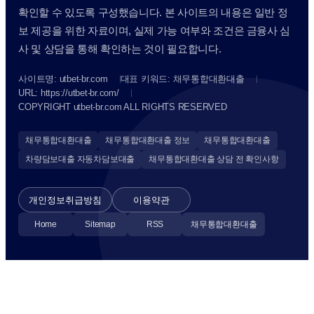
확인할 수 있도록 구성했습니다. 본 사이트의 내용은 일반 정
보 제공을 위한 자료이며, 실제 가능 여부와 조건은 금융사 심
사 및 상담을 통해 확인하는 것이 필요합니다.
사이트명: utbet-br.com
대표 키워드: 채무통합대환대출
URL: https://utbet-br.com/
COPYRIGHT utbet-br.com ALL RIGHTS RESERVED
채무통합대환대출
채무통합대환대출 정보
채무통합대환대출
차량담보대출 자동차담보대출
채무통합대환대출 상담 전 확인사항
개인정보취급방침
이용약관
Home
Sitemap
RSS
채무통합대환대출