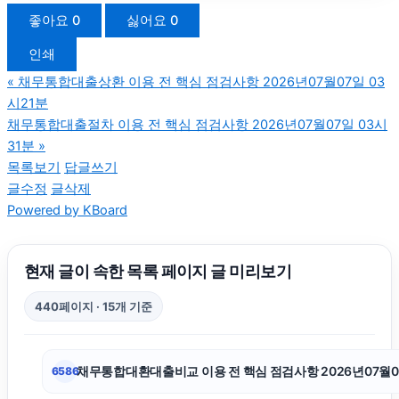
서초이혼전문변호사
좋아요
0
싫어요
0
인쇄
인스타 좋아요 늘리기
«
채무통합대출상환 이용 전 핵심 점검사항 2026년07월07일 03
시21분
김포공항주차대행
채무통합대출절차 이용 전 핵심 점검사항 2026년07월07일 03시
31분
»
목록보기
답글쓰기
인천탐정사무소
글수정
글삭제
Powered by KBoard
말기암요양병원
현재 글이 속한 목록 페이지 글 미리보기
폰테크
440페이지 · 15개 기준
의정부형사전문변호사
채무통합대환대출비교 이용 전 핵심 점검사항 2026년07월0
6586
흥신소