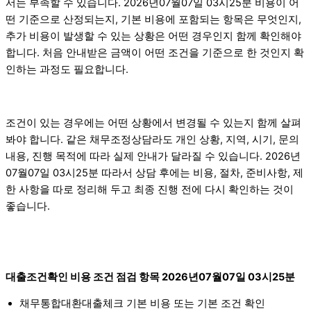
서는 부족할 수 있습니다. 2026년07월07일 03시25분 비용이 어
떤 기준으로 산정되는지, 기본 비용에 포함되는 항목은 무엇인지,
추가 비용이 발생할 수 있는 상황은 어떤 경우인지 함께 확인해야
합니다. 처음 안내받은 금액이 어떤 조건을 기준으로 한 것인지 확
인하는 과정도 필요합니다.
조건이 있는 경우에는 어떤 상황에서 변경될 수 있는지 함께 살펴
봐야 합니다. 같은 채무조정상담라도 개인 상황, 지역, 시기, 문의
내용, 진행 목적에 따라 실제 안내가 달라질 수 있습니다. 2026년
07월07일 03시25분 따라서 상담 후에는 비용, 절차, 준비사항, 제
한 사항을 따로 정리해 두고 최종 진행 전에 다시 확인하는 것이
좋습니다.
대출조건확인 비용 조건 점검 항목 2026년07월07일 03시25분
채무통합대환대출체크 기본 비용 또는 기본 조건 확인