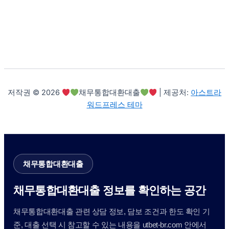
저작권 © 2026
채무통합대환대출
| 제공처:
아스트라
워드프레스 테마
채무통합대환대출
채무통합대환대출 정보를 확인하는 공간
채무통합대환대출 관련 상담 정보, 담보 조건과 한도 확인 기
준, 대출 선택 시 참고할 수 있는 내용을 utbet-br.com 안에서