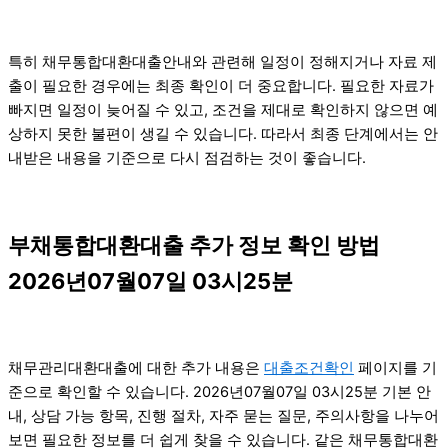
특히 채무통합대환대출안내와 관련해 일정이 정해지거나 자료 제
출이 필요한 경우에는 최종 확인이 더 중요합니다. 필요한 자료가
빠지면 일정이 늦어질 수 있고, 조건을 제대로 확인하지 않으면 예
상하지 못한 불편이 생길 수 있습니다. 따라서 최종 단계에서는 안
내받은 내용을 기준으로 다시 점검하는 것이 좋습니다.
부채통합대환대출 추가 정보 확인 방법
2026년07월07일 03시25분
채무관리대환대출에 대한 추가 내용은
대출조건확인
페이지를 기
준으로 확인할 수 있습니다. 2026년07월07일 03시25분 기본 안
내, 상담 가능 항목, 진행 절차, 자주 묻는 질문, 주의사항을 나누어
보면 필요한 정보를 더 쉽게 찾을 수 있습니다. 같은 채무통합대환