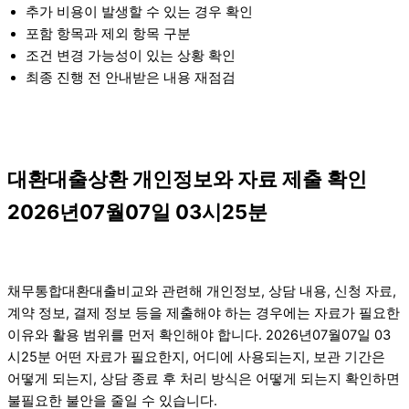
추가 비용이 발생할 수 있는 경우 확인
포함 항목과 제외 항목 구분
조건 변경 가능성이 있는 상황 확인
최종 진행 전 안내받은 내용 재점검
대환대출상환 개인정보와 자료 제출 확인
2026년07월07일 03시25분
채무통합대환대출비교와 관련해 개인정보, 상담 내용, 신청 자료,
계약 정보, 결제 정보 등을 제출해야 하는 경우에는 자료가 필요한
이유와 활용 범위를 먼저 확인해야 합니다. 2026년07월07일 03
시25분 어떤 자료가 필요한지, 어디에 사용되는지, 보관 기간은
어떻게 되는지, 상담 종료 후 처리 방식은 어떻게 되는지 확인하면
불필요한 불안을 줄일 수 있습니다.