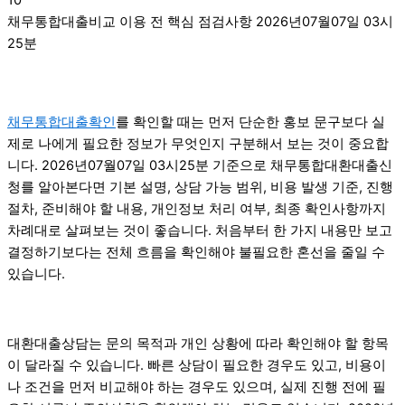
10
채무통합대출비교 이용 전 핵심 점검사항 2026년07월07일 03시
25분
채무통합대출확인
를 확인할 때는 먼저 단순한 홍보 문구보다 실
제로 나에게 필요한 정보가 무엇인지 구분해서 보는 것이 중요합
니다. 2026년07월07일 03시25분 기준으로 채무통합대환대출신
청를 알아본다면 기본 설명, 상담 가능 범위, 비용 발생 기준, 진행
절차, 준비해야 할 내용, 개인정보 처리 여부, 최종 확인사항까지
차례대로 살펴보는 것이 좋습니다. 처음부터 한 가지 내용만 보고
결정하기보다는 전체 흐름을 확인해야 불필요한 혼선을 줄일 수
있습니다.
대환대출상담는 문의 목적과 개인 상황에 따라 확인해야 할 항목
이 달라질 수 있습니다. 빠른 상담이 필요한 경우도 있고, 비용이
나 조건을 먼저 비교해야 하는 경우도 있으며, 실제 진행 전에 필