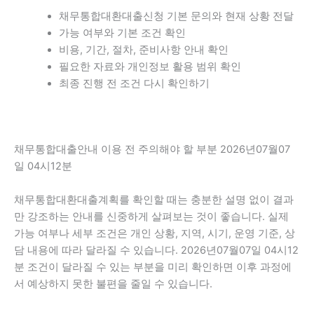
채무통합대환대출신청 기본 문의와 현재 상황 전달
가능 여부와 기본 조건 확인
비용, 기간, 절차, 준비사항 안내 확인
필요한 자료와 개인정보 활용 범위 확인
최종 진행 전 조건 다시 확인하기
채무통합대출안내 이용 전 주의해야 할 부분 2026년07월07
일 04시12분
채무통합대환대출계획를 확인할 때는 충분한 설명 없이 결과
만 강조하는 안내를 신중하게 살펴보는 것이 좋습니다. 실제
가능 여부나 세부 조건은 개인 상황, 지역, 시기, 운영 기준, 상
담 내용에 따라 달라질 수 있습니다. 2026년07월07일 04시12
분 조건이 달라질 수 있는 부분을 미리 확인하면 이후 과정에
서 예상하지 못한 불편을 줄일 수 있습니다.