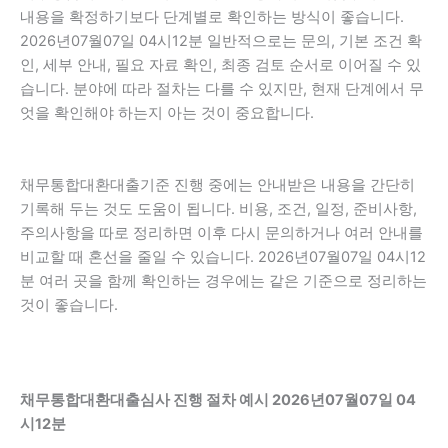
내용을 확정하기보다 단계별로 확인하는 방식이 좋습니다.
2026년07월07일 04시12분 일반적으로는 문의, 기본 조건 확
인, 세부 안내, 필요 자료 확인, 최종 검토 순서로 이어질 수 있
습니다. 분야에 따라 절차는 다를 수 있지만, 현재 단계에서 무
엇을 확인해야 하는지 아는 것이 중요합니다.
채무통합대환대출기준 진행 중에는 안내받은 내용을 간단히
기록해 두는 것도 도움이 됩니다. 비용, 조건, 일정, 준비사항,
주의사항을 따로 정리하면 이후 다시 문의하거나 여러 안내를
비교할 때 혼선을 줄일 수 있습니다. 2026년07월07일 04시12
분 여러 곳을 함께 확인하는 경우에는 같은 기준으로 정리하는
것이 좋습니다.
채무통합대환대출심사 진행 절차 예시 2026년07월07일 04
시12분