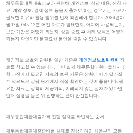
채무통합대환대출비교와 관련해 개인정보, 상담 내용, 신청 자
료, 계약 정보, 결제 정보 등을 제출해야 하는 경우에는 자료가
필요한 이유와 활용 범위를 먼저 확인해야 합니다. 2026년07
월07일 04시12분 어떤 자료가 필요한지, 어디에 사용되는지,
보관 기간은 어떻게 되는지, 상담 종료 후 처리 방식은 어떻게
되는지 확인하면 불필요한 불안을 줄일 수 있습니다.
개인정보 보호와 관련된 일반 기준은
개인정보보호위원회
자
료를 참고할 수 있습니다. 다만 실제 채무통합대환대출심사 진
행 과정에서 필요한 자료와 보관 기준은 상황에 따라 달라질
수 있으므로 상담 단계에서 직접 확인하는 것이 좋습니다. 필
요한 자료는 정확히 제공하되, 이해되지 않는 절차가 있다면
먼저 설명을 들은 뒤 진행하는 편이 안전합니다.
채무통합대환대출자격 진행 절차를 확인하는 순서
채무통합대환대출준비를 실제로 진행하려면 처음부터 모든