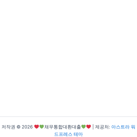
저작권 © 2026
채무통합대환대출
| 제공처:
아스트라 워
드프레스 테마