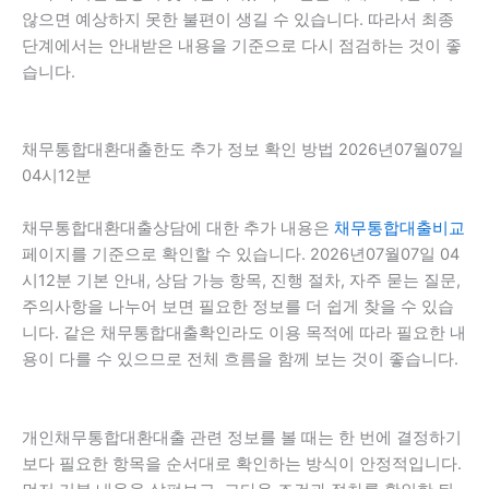
않으면 예상하지 못한 불편이 생길 수 있습니다. 따라서 최종
단계에서는 안내받은 내용을 기준으로 다시 점검하는 것이 좋
습니다.
채무통합대환대출한도 추가 정보 확인 방법 2026년07월07일
04시12분
채무통합대환대출상담에 대한 추가 내용은
채무통합대출비교
페이지를 기준으로 확인할 수 있습니다. 2026년07월07일 04
시12분 기본 안내, 상담 가능 항목, 진행 절차, 자주 묻는 질문,
주의사항을 나누어 보면 필요한 정보를 더 쉽게 찾을 수 있습
니다. 같은 채무통합대출확인라도 이용 목적에 따라 필요한 내
용이 다를 수 있으므로 전체 흐름을 함께 보는 것이 좋습니다.
개인채무통합대환대출 관련 정보를 볼 때는 한 번에 결정하기
보다 필요한 항목을 순서대로 확인하는 방식이 안정적입니다.