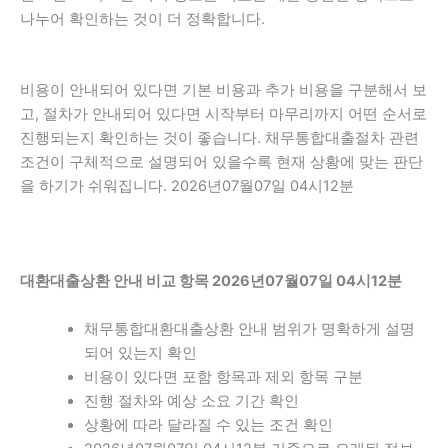
나누어 확인하는 것이 더 정확합니다.
비용이 안내되어 있다면 기본 비용과 추가 비용을 구분해서 보
고, 절차가 안내되어 있다면 시작부터 마무리까지 어떤 순서로
진행되는지 확인하는 것이 좋습니다. 채무통합대출절차 관련
조건이 구체적으로 설명되어 있을수록 현재 상황에 맞는 판단
을 하기가 쉬워집니다. 2026년07월07일 04시12분
대환대출상환 안내 비교 항목 2026년07월07일 04시12분
채무통합대환대출상환 안내 범위가 명확하게 설명
되어 있는지 확인
비용이 있다면 포함 항목과 제외 항목 구분
진행 절차와 예상 소요 기간 확인
상황에 따라 달라질 수 있는 조건 확인