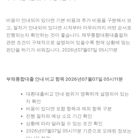
비용이 안내되어 있다면 기본 비용과 추가 비용을 구분해서 보
고, 절차가 안내되어 있다면 시작부터 마무리까지 어떤 순서로
진행되는지 확인하는 것이 좋습니다. 채무통합대환대출절차
관련 조건이 구체적으로 설명되어 있을수록 현재 상황에 맞는
판단을 하기가 쉬워집니다. 2026년07월07일 05시11분
부채통합대출 안내 비교 항목 2026년07월07일 05시11분
대환대출비교 안내 범위가 명확하게 설명되어 있는
지 확인
비용이 있다면 포함 항목과 제외 항목 구분
진행 절차와 예상 소요 기간 확인
상황에 따라 달라질 수 있는 조건 확인
2026년07월07일 05시11분 기준으로 오래된 정보는