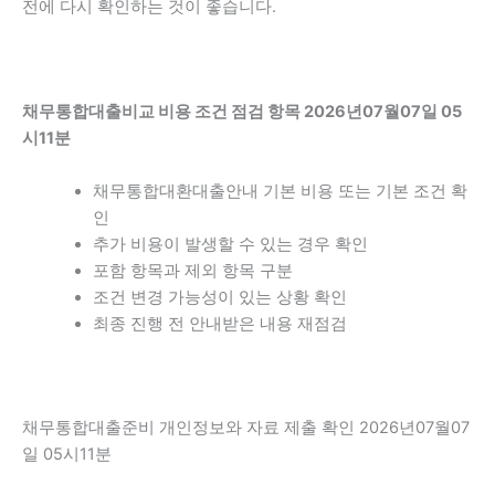
전에 다시 확인하는 것이 좋습니다.
채무통합대출비교 비용 조건 점검 항목 2026년07월07일 05
시11분
채무통합대환대출안내 기본 비용 또는 기본 조건 확
인
추가 비용이 발생할 수 있는 경우 확인
포함 항목과 제외 항목 구분
조건 변경 가능성이 있는 상황 확인
최종 진행 전 안내받은 내용 재점검
채무통합대출준비 개인정보와 자료 제출 확인 2026년07월07
일 05시11분