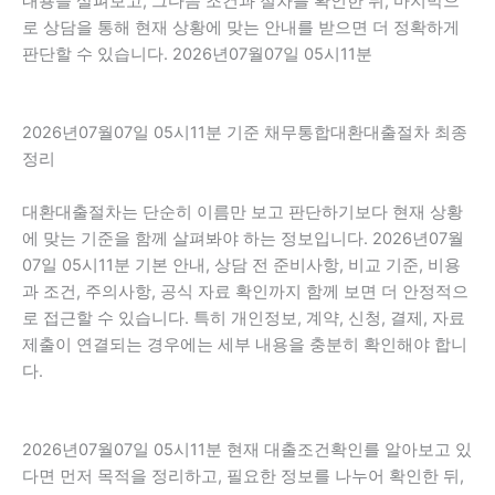
내용을 살펴보고, 그다음 조건과 절차를 확인한 뒤, 마지막으
로 상담을 통해 현재 상황에 맞는 안내를 받으면 더 정확하게
판단할 수 있습니다. 2026년07월07일 05시11분
2026년07월07일 05시11분 기준 채무통합대환대출절차 최종
정리
대환대출절차는 단순히 이름만 보고 판단하기보다 현재 상황
에 맞는 기준을 함께 살펴봐야 하는 정보입니다. 2026년07월
07일 05시11분 기본 안내, 상담 전 준비사항, 비교 기준, 비용
과 조건, 주의사항, 공식 자료 확인까지 함께 보면 더 안정적으
로 접근할 수 있습니다. 특히 개인정보, 계약, 신청, 결제, 자료
제출이 연결되는 경우에는 세부 내용을 충분히 확인해야 합니
다.
2026년07월07일 05시11분 현재 대출조건확인를 알아보고 있
다면 먼저 목적을 정리하고, 필요한 정보를 나누어 확인한 뒤,