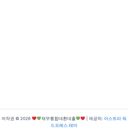
저작권 © 2026
채무통합대환대출
| 제공처:
아스트라 워
드프레스 테마