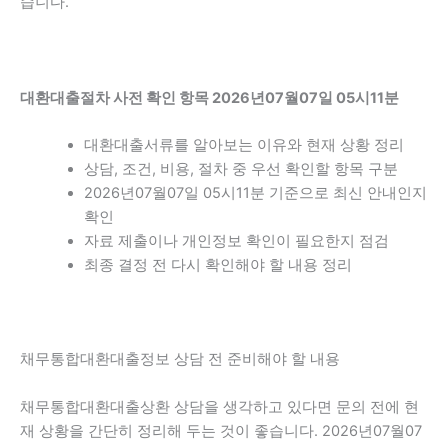
습니다.
대환대출절차 사전 확인 항목 2026년07월07일 05시11분
대환대출서류를 알아보는 이유와 현재 상황 정리
상담, 조건, 비용, 절차 중 우선 확인할 항목 구분
2026년07월07일 05시11분 기준으로 최신 안내인지
확인
자료 제출이나 개인정보 확인이 필요한지 점검
최종 결정 전 다시 확인해야 할 내용 정리
채무통합대환대출정보 상담 전 준비해야 할 내용
채무통합대환대출상환 상담을 생각하고 있다면 문의 전에 현
재 상황을 간단히 정리해 두는 것이 좋습니다. 2026년07월07