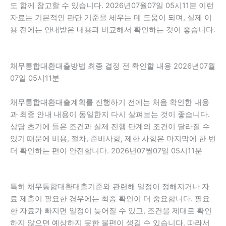
도 함께 참고할 수 있습니다. 2026년07월07일 05시11분 이런
자료는 기본적인 판단 기준을 세우는 데 도움이 되며, 실제 이
용 전에는 안내받은 내용과 비교해서 확인하는 것이 좋습니다.
채무통합대환대출방법 최종 결정 전 확인할 내용 2026년07월
07일 05시11분
채무통합대환대출계획를 진행하기 전에는 처음 확인한 내용
과 최종 안내 내용이 동일한지 다시 살펴보는 것이 좋습니다.
상담 초기에 들은 조건과 실제 진행 단계의 조건이 달라질 수
있기 때문에 비용, 절차, 준비사항, 제한 사항은 마지막에 한 번
더 확인하는 편이 안전합니다. 2026년07월07일 05시11분
특히 채무통합대환대출기준와 관련해 일정이 정해지거나 자
료 제출이 필요한 경우에는 최종 확인이 더 중요합니다. 필요
한 자료가 빠지면 일정이 늦어질 수 있고, 조건을 제대로 확인
하지 않으면 예상하지 못한 불편이 생길 수 있습니다. 따라서