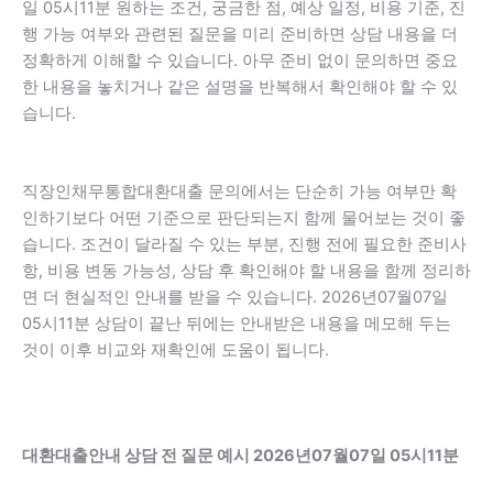
일 05시11분 원하는 조건, 궁금한 점, 예상 일정, 비용 기준, 진
행 가능 여부와 관련된 질문을 미리 준비하면 상담 내용을 더
정확하게 이해할 수 있습니다. 아무 준비 없이 문의하면 중요
한 내용을 놓치거나 같은 설명을 반복해서 확인해야 할 수 있
습니다.
직장인채무통합대환대출 문의에서는 단순히 가능 여부만 확
인하기보다 어떤 기준으로 판단되는지 함께 물어보는 것이 좋
습니다. 조건이 달라질 수 있는 부분, 진행 전에 필요한 준비사
항, 비용 변동 가능성, 상담 후 확인해야 할 내용을 함께 정리하
면 더 현실적인 안내를 받을 수 있습니다. 2026년07월07일
05시11분 상담이 끝난 뒤에는 안내받은 내용을 메모해 두는
것이 이후 비교와 재확인에 도움이 됩니다.
대환대출안내 상담 전 질문 예시 2026년07월07일 05시11분