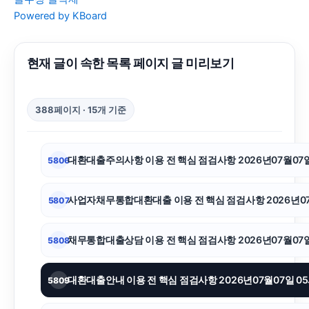
Powered by KBoard
이혼전문변호사
흥신소
현재 글이 속한 목록 페이지 글 미리보기
수원이혼변호사
388페이지 · 15개 기준
강남성범죄변호사
눈꽃빙수기
대환대출주의사항 이용 전 핵심 점검사항 2026년07월07일
5806
탐정사무소
사업자채무통합대환대출 이용 전 핵심 점검사항 2026년07
5807
인스타그램 좋아요 구매
채무통합대출상담 이용 전 핵심 점검사항 2026년07월07일
5808
안산이혼전문변호사
강아지파양
대환대출안내 이용 전 핵심 점검사항 2026년07월07일 05
5809
용인형사변호사