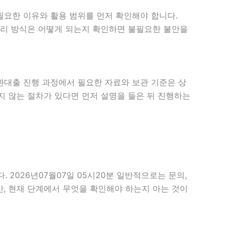
 필요한 이유와 활용 범위를 먼저 확인해야 합니다.
후 처리 방식은 어떻게 되는지 확인하면 불필요한 불안을
환대출 진행 과정에서 필요한 자료와 보관 기준은 상
지 않는 절차가 있다면 먼저 설명을 들은 뒤 진행하는
026년07월07일 05시20분 일반적으로는 문의,
지만, 현재 단계에서 무엇을 확인해야 하는지 아는 것이