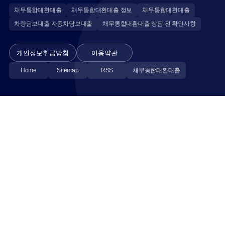
채무통합대환대출
채무통합대환대출 정보
채무통합대환대출
차량담보대출 자동차담보대출
채무통합대환대출 상담 전 확인사항
개인정보취급방침
이용약관
Home
Sitemap
RSS
채무통합대환대출