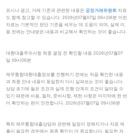
표시나 광고, 거래 기준과 관련된 내용은
공정거래위원회
자료
도 함께 참고할 수 있습니다. 2026년07월07일 09시06분 이런
자료는 기본적인 판단 기준을 세우는 데 도움이 되며, 실제 이
용 전에는 안내받은 내용과 비교해서 확인하는 것이 좋습니다.
대환대출주의사항 최종 결정 전 확인할 내용 2026년07월07
일 09시06분
채무통합대환대출정보를 진행하기 전에는 처음 확인한 내용
과 최종 안내 내용이 동일한지 다시 살펴보는 것이 좋습니다.
상담 초기에 들은 조건과 실제 진행 단계의 조건이 달라질 수
있기 때문에 비용, 절차, 준비사항, 제한 사항은 마지막에 한 번
더 확인하는 편이 안전합니다. 2026년07월07일 09시06분
특히 채무통합대출상담와 관련해 일정이 정해지거나 자료 제
출이 필요한 경우에는 최종 확인이 더 중요합니다. 필요한 자