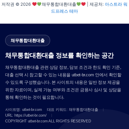
저작권 © 2026
채무통합대환대출
| 제공처:
아스트라 워
드프레스 테마
채무통합대환대출
채무통합대환대출 정보를 확인하는 공간
채무통합대환대출 관련 상담 정보, 담보 조건과 한도 확인 기준,
대출 선택 시 참고할 수 있는 내용을 utbet-br.com 안에서 확인할
수 있도록 구성했습니다. 본 사이트의 내용은 일반 정보 제공을
위한 자료이며, 실제 가능 여부와 조건은 금융사 심사 및 상담을
통해 확인하는 것이 필요합니다.
사이트명: utbet-br.com
대표 키워드: 채무통합대환대출
URL: https://utbet-br.com/
COPYRIGHT utbet-br.com ALL RIGHTS RESERVED