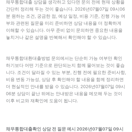
채무통합대출 상담을 생각하고 있다면 문의 전에 현재 상황을
간단히 정리해 두는 것이 좋습니다. 2026년07월07일 09시06
분 원하는 조건, 궁금한 점, 예상 일정, 비용 기준, 진행 가능 여
부와 관련된 질문을 미리 준비하면 상담 내용을 더 정확하게
이해할 수 있습니다. 아무 준비 없이 문의하면 중요한 내용을
놓치거나 같은 설명을 반복해서 확인해야 할 수 있습니다.
채무통합대환대출방법 문의에서는 단순히 가능 여부만 확인
하기보다 어떤 기준으로 판단되는지 함께 물어보는 것이 좋습
니다. 조건이 달라질 수 있는 부분, 진행 전에 필요한 준비사항,
비용 변동 가능성, 상담 후 확인해야 할 내용을 함께 정리하면
더 현실적인 안내를 받을 수 있습니다. 2026년07월07일 09시
06분 상담이 끝난 뒤에는 안내받은 내용을 메모해 두는 것이
이후 비교와 재확인에 도움이 됩니다.
채무통합대출확인 상담 전 질문 예시 2026년07월07일 09시