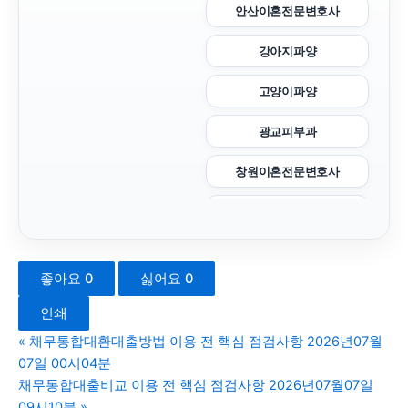
안산이혼전문변호사
강아지파양
고양이파양
광교피부과
창원이혼전문변호사
인스타그램 팔로워 늘리기
수원법무법인
좋아요
0
싫어요
0
용인이혼전문변호사
인쇄
서초이혼전문변호사
«
채무통합대환대출방법 이용 전 핵심 점검사항 2026년07월
07일 00시04분
마약변호사
채무통합대출비교 이용 전 핵심 점검사항 2026년07월07일
09시10분
»