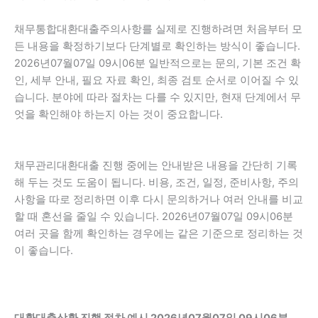
채무통합대환대출주의사항를 실제로 진행하려면 처음부터 모
든 내용을 확정하기보다 단계별로 확인하는 방식이 좋습니다.
2026년07월07일 09시06분 일반적으로는 문의, 기본 조건 확
인, 세부 안내, 필요 자료 확인, 최종 검토 순서로 이어질 수 있
습니다. 분야에 따라 절차는 다를 수 있지만, 현재 단계에서 무
엇을 확인해야 하는지 아는 것이 중요합니다.
채무관리대환대출 진행 중에는 안내받은 내용을 간단히 기록
해 두는 것도 도움이 됩니다. 비용, 조건, 일정, 준비사항, 주의
사항을 따로 정리하면 이후 다시 문의하거나 여러 안내를 비교
할 때 혼선을 줄일 수 있습니다. 2026년07월07일 09시06분
여러 곳을 함께 확인하는 경우에는 같은 기준으로 정리하는 것
이 좋습니다.
대환대출상환 진행 절차 예시 2026년07월07일 09시06분