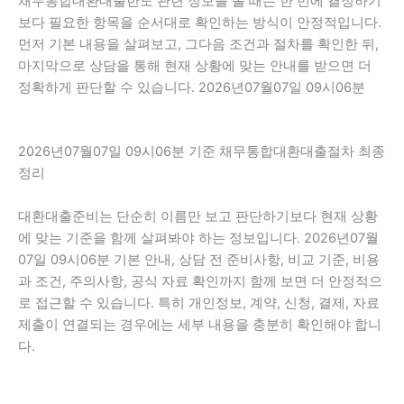
채무통합대환대출한도 관련 정보를 볼 때는 한 번에 결정하기
보다 필요한 항목을 순서대로 확인하는 방식이 안정적입니다.
먼저 기본 내용을 살펴보고, 그다음 조건과 절차를 확인한 뒤,
마지막으로 상담을 통해 현재 상황에 맞는 안내를 받으면 더
정확하게 판단할 수 있습니다. 2026년07월07일 09시06분
2026년07월07일 09시06분 기준 채무통합대환대출절차 최종
정리
대환대출준비는 단순히 이름만 보고 판단하기보다 현재 상황
에 맞는 기준을 함께 살펴봐야 하는 정보입니다. 2026년07월
07일 09시06분 기본 안내, 상담 전 준비사항, 비교 기준, 비용
과 조건, 주의사항, 공식 자료 확인까지 함께 보면 더 안정적으
로 접근할 수 있습니다. 특히 개인정보, 계약, 신청, 결제, 자료
제출이 연결되는 경우에는 세부 내용을 충분히 확인해야 합니
다.