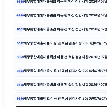
채무통합대환대출체크 이용 전 핵심 점검사항 2026년07월
6649
서초성범죄변호사
채무통합대환대출방법 이용 전 핵심 점검사항 2026년07월
6650
수원형사변호사
채무통합대환대출조건 이용 전 핵심 점검사항 2026년07월
6651
서초마약변호사
축구반티
채무통합대출서류 이용 전 핵심 점검사항 2026년07월07일
6652
협의이혼
채무통합대환대출확인 이용 전 핵심 점검사항 2026년07월
6653
소액결제현금화
채무통합대환대출 이용 전 핵심 점검사항 2026년07월07일
6654
채무통합대환대출방법 이용 전 핵심 점검사항 2026년07월
6655
채무통합대출비교 이용 전 핵심 점검사항 2026년07월07일
6656