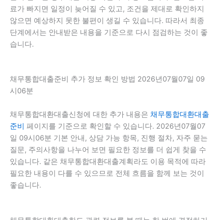
료가 빠지면 일정이 늦어질 수 있고, 조건을 제대로 확인하지
않으면 예상하지 못한 불편이 생길 수 있습니다. 따라서 최종
단계에서는 안내받은 내용을 기준으로 다시 점검하는 것이 좋
습니다.
채무통합대출준비 추가 정보 확인 방법 2026년07월07일 09
시06분
채무통합대환대출신청에 대한 추가 내용은
채무통합대환대출
준비
페이지를 기준으로 확인할 수 있습니다. 2026년07월07
일 09시06분 기본 안내, 상담 가능 항목, 진행 절차, 자주 묻는
질문, 주의사항을 나누어 보면 필요한 정보를 더 쉽게 찾을 수
있습니다. 같은 채무통합대환대출계획라도 이용 목적에 따라
필요한 내용이 다를 수 있으므로 전체 흐름을 함께 보는 것이
좋습니다.