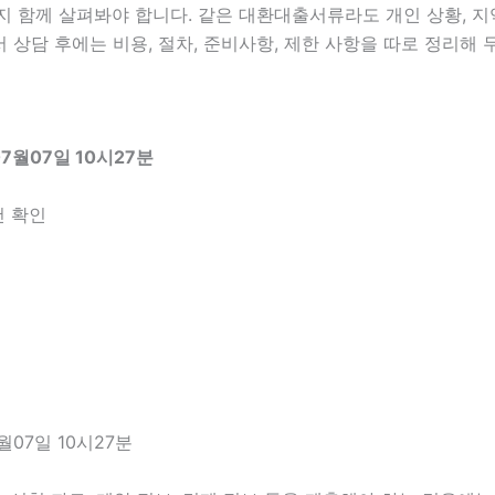
 함께 살펴봐야 합니다. 같은 대환대출서류라도 개인 상황, 지역,
라서 상담 후에는 비용, 절차, 준비사항, 제한 사항을 따로 정리해
7월07일 10시27분
건 확인
07일 10시27분