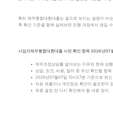
특히 채무통합대환대출는 겉으로 보이는 설명이 비슷해 
후 확인 기준을 함께 살펴보면 진행 과정에서 생길 수
사업자채무통합대환대출 사전 확인 항목 2026년07월
채무조정상담를 알아보는 이유와 현재 상황
상담, 조건, 비용, 절차 중 우선 확인할 항목
2026년07월07일 10시27분 기준으로 최
자료 제출이나 개인정보 확인이 필요한지 
최종 결정 전 다시 확인해야 할 내용 정리