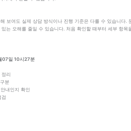
보여도 실제 상담 방식이나 진행 기준은 다를 수 있습니다. 문의 
 있는 오해를 줄일 수 있습니다. 처음 확인할 때부터 세부 항목
07일 10시27분
 정리
 구분
신 안내인지 확인
점검