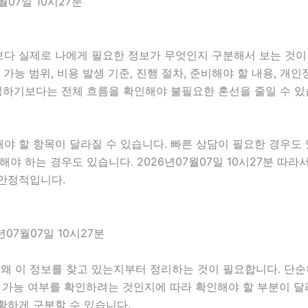
07일 10시27분
다 실제로 나에게 필요한 정보가 무엇인지 구분해서 보는 것이 중
능 범위, 비용 발생 기준, 진행 절차, 준비해야 할 내용, 개
결정하기보다는 전체 흐름을 확인해야 불필요한 혼선을 줄일 수 있
야 할 항목이 달라질 수 있습니다. 빠른 상담이 필요한 경우도 
해야 하는 경우도 있습니다. 2026년07월07일 10시27분 따
 안정적입니다.
07월07일 10시27분
 이 정보를 찾고 있는지부터 정리하는 것이 필요합니다. 단순
 가능 여부를 확인하려는 것인지에 따라 확인해야 할 부분이 달라집
확하게 구분할 수 있습니다.