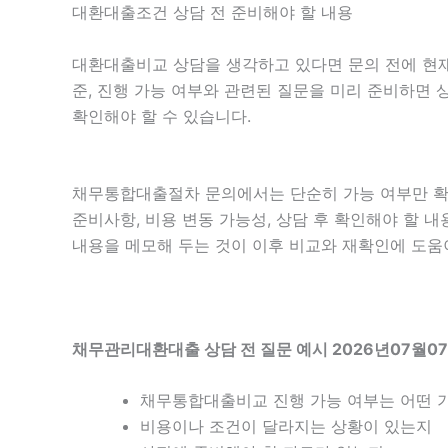
대환대출조건 상담 전 준비해야 할 내용
대환대출비교 상담을 생각하고 있다면 문의 전에 현재 상
준, 진행 가능 여부와 관련된 질문을 미리 준비하면 
확인해야 할 수 있습니다.
채무통합대출절차 문의에서는 단순히 가능 여부만 확인
준비사항, 비용 변동 가능성, 상담 후 확인해야 할 내
내용을 메모해 두는 것이 이후 비교와 재확인에 도움
채무관리대환대출 상담 전 질문 예시 2026년07월07
채무통합대출비교 진행 가능 여부는 어떤 
비용이나 조건이 달라지는 상황이 있는지