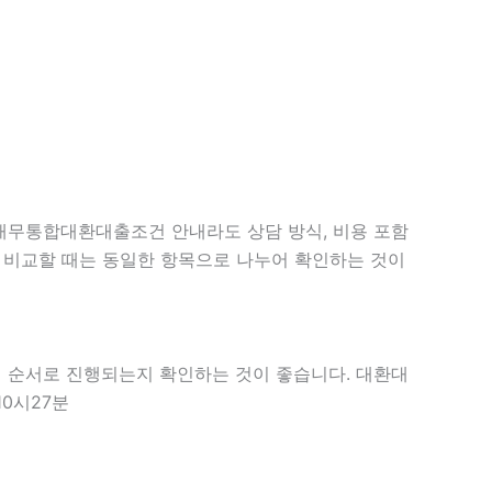
채무통합대환대출조건 안내라도 상담 방식, 비용 포함
정보를 비교할 때는 동일한 항목으로 나누어 확인하는 것이
 순서로 진행되는지 확인하는 것이 좋습니다. 대환대
0시27분