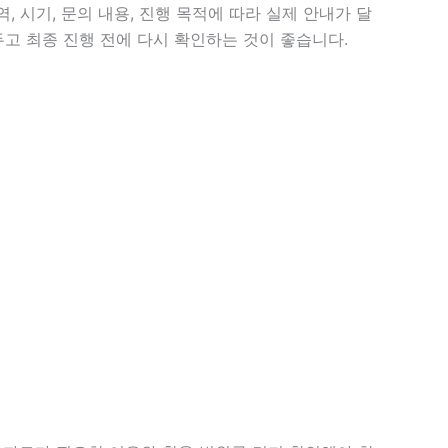
 시기, 문의 내용, 진행 목적에 따라 실제 안내가 달
 두고 최종 진행 전에 다시 확인하는 것이 좋습니다.