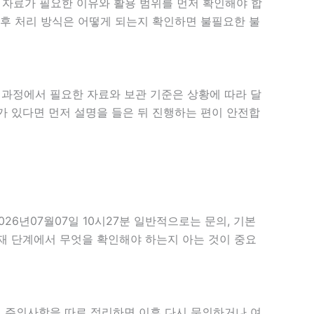
는 자료가 필요한 이유와 활용 범위를 먼저 확인해야 합
종료 후 처리 방식은 어떻게 되는지 확인하면 불필요한 불
 과정에서 필요한 자료와 보관 기준은 상황에 따라 달
가 있다면 먼저 설명을 들은 뒤 진행하는 편이 안전합
년07월07일 10시27분 일반적으로는 문의, 기본
 현재 단계에서 무엇을 확인해야 하는지 아는 것이 중요
, 주의사항을 따로 정리하면 이후 다시 문의하거나 여