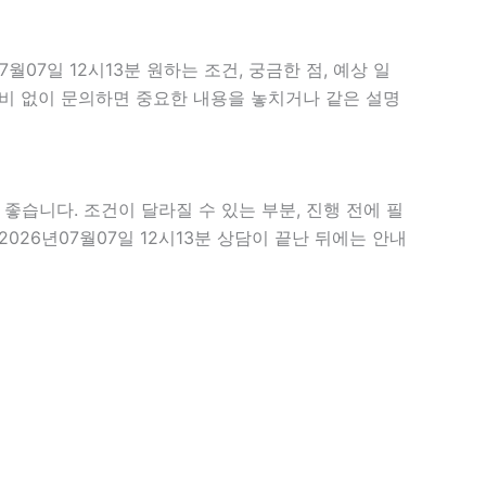
7일 12시13분 원하는 조건, 궁금한 점, 예상 일
 준비 없이 문의하면 중요한 내용을 놓치거나 같은 설명
니다. 조건이 달라질 수 있는 부분, 진행 전에 필
026년07월07일 12시13분 상담이 끝난 뒤에는 안내