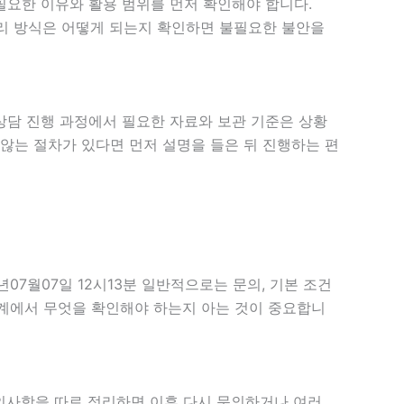
 필요한 이유와 활용 범위를 먼저 확인해야 합니다.
 처리 방식은 어떻게 되는지 확인하면 불필요한 불안을
상담 진행 과정에서 필요한 자료와 보관 기준은 상황
 않는 절차가 있다면 먼저 설명을 들은 뒤 진행하는 편
7월07일 12시13분 일반적으로는 문의, 기본 조건
 단계에서 무엇을 확인해야 하는지 아는 것이 중요합니
주의사항을 따로 정리하면 이후 다시 문의하거나 여러