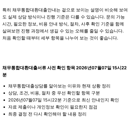
특히 채무통합대환대출안내는 겉으로 보이는 설명이 비슷해 보여
도 실제 상담 방식이나 진행 기준은 다를 수 있습니다. 문의 가능
시간, 필요한 정보, 비용 안내 방식, 절차, 사후 확인 기준을 함께
살펴보면 진행 과정에서 생길 수 있는 오해를 줄일 수 있습니다.
처음 확인할 때부터 세부 항목을 나누어 보는 것이 좋습니다.
채무통합대환대출서류 사전 확인 항목 2026년07월07일 15시22
분
채무통합대출상담를 알아보는 이유와 현재 상황 정리
상담, 조건, 비용, 절차 중 우선 확인할 항목 구분
2026년07월07일 15시22분 기준으로 최신 안내인지 확인
자료 제출이나 개인정보 확인이 필요한지 점검
최종 결정 전 다시 확인해야 할 내용 정리