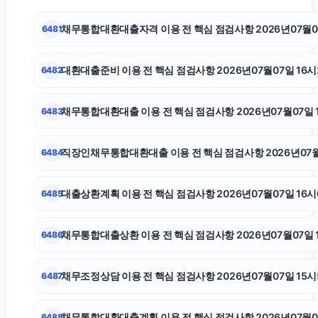
채무통합대환대출자격 이용 전 핵심 점검사항 2026년07월07
6481
남양주변호사
대환대출준비 이용 전 핵심 점검사항 2026년07월07일 16시
6482
이혼재산분할
채무통합대환대출 이용 전 핵심 점검사항 2026년07월07일 
6483
인스타 좋아요 늘리기
직장인채무통합대환대출 이용 전 핵심 점검사항 2026년07월0
6484
서울이혼전문변호사
대출상환계획 이용 전 핵심 점검사항 2026년07월07일 16시
6485
송파구하수구막힘
채무통합대출상환 이용 전 핵심 점검사항 2026년07월07일 
6486
이혼전문변호사
채무조정상담 이용 전 핵심 점검사항 2026년07월07일 15시
6487
폰테크
채무통합대환대출계획 이용 전 핵심 점검사항 2026년07월07
6488