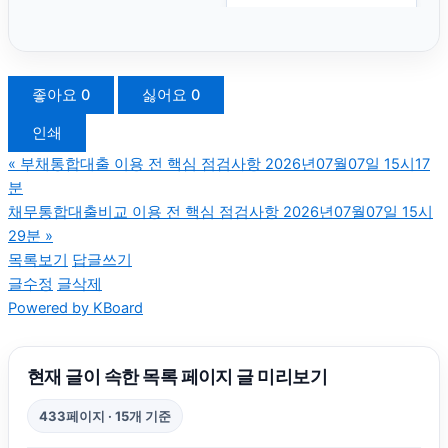
마약전문변호사
용인형사변호사
좋아요
0
싫어요
0
인쇄
울산이혼전문변호사
«
부채통합대출 이용 전 핵심 점검사항 2026년07월07일 15시17
분
의정부형사전문변호사
채무통합대출비교 이용 전 핵심 점검사항 2026년07월07일 15시
29분
»
목록보기
답글쓰기
김해이혼전문변호사
글수정
글삭제
Powered by KBoard
애견파양
현재 글이 속한 목록 페이지 글 미리보기
트립닷컴 할인코드
433페이지 · 15개 기준
수원피부과