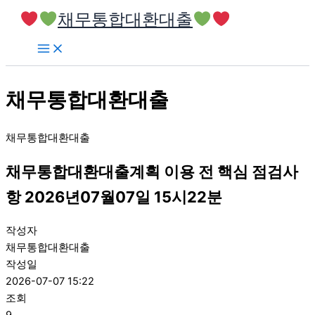
콘
채무통합대환대출
텐
츠
로
건
너
채무통합대환대출
뛰
기
채무통합대환대출
채무통합대환대출계획 이용 전 핵심 점검사
항 2026년07월07일 15시22분
작성자
채무통합대환대출
작성일
2026-07-07 15:22
조회