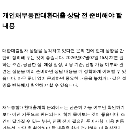
개인채무통합대환대출 상담 전 준비해야 할
내용
대환대출절차 상담을 생각하고 있다면 문의 전에 현재 상황을 간
단히 정리해 두는 것이 좋습니다. 2026년07월07일 15시22분 원
하는 조건, 궁금한 점, 예상 일정, 비용 기준, 진행 가능 여부와 관
련된 질문을 미리 준비하면 상담 내용을 더 정확하게 이해할 수 있
습니다. 아무 준비 없이 문의하면 중요한 내용을 놓치거나 같은 설
명을 반복해서 확인해야 할 수 있습니다.
채무통합대환대출계획 문의에서는 단순히 가능 여부만 확인하기
보다 어떤 기준으로 판단되는지 함께 물어보는 것이 좋습니다. 조
건이 달라질 수 있는 부분, 진행 전에 필요한 준비사항, 비용 변동
가능성, 상담 후 확인해야 할 내용을 함께 정리하면 더 현실적인