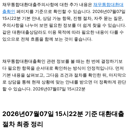
채무통합대환대출주의사항에 대한 추가 내용은
채무통합대환대
출확인
페이지를 기준으로 확인할 수 있습니다. 2026년07월07일
15시22분 기본 안내, 상담 가능 항목, 진행 절차, 자주 묻는 질문,
주의사항을 나누어 보면 필요한 정보를 더 쉽게 찾을 수 있습니다.
같은 대환대출상담라도 이용 목적에 따라 필요한 내용이 다를 수
있으므로 전체 흐름을 함께 보는 것이 좋습니다.
채무통합대환대출확인 관련 정보를 볼 때는 한 번에 결정하기보
다 필요한 항목을 순서대로 확인하는 방식이 안정적입니다. 먼저
기본 내용을 살펴보고, 그다음 조건과 절차를 확인한 뒤, 마지막으
로 상담을 통해 현재 상황에 맞는 안내를 받으면 더 정확하게 판단
할 수 있습니다. 2026년07월07일 15시22분
2026년07월07일 15시22분 기준 대환대출
절차 최종 정리