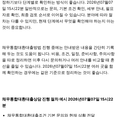
정하기보다 단계별로 확인하는 방식이 좋습니다. 2026년07월07
일 15시22분 일반적으로는 문의, 기본 조건 확인, 세부 안내, 필요
자료 확인, 최종 검토 순서로 이어질 수 있습니다. 분야에 따라 절
차는 다를 수 있지만, 현재 단계에서 무엇을 확인해야 하는지 아는
것이 중요합니다.
채무통합대환대출방법 진행 중에는 안내받은 내용을 간단히 기록
해 두는 것도 도움이 됩니다. 비용, 조건, 일정, 준비사항, 주의사항
을 따로 정리하면 이후 다시 문의하거나 여러 안내를 비교할 때 혼
선을 줄일 수 있습니다. 2026년07월07일 15시22분 여러 곳을 함
께 확인하는 경우에는 같은 기준으로 정리하는 것이 좋습니다.
채무통합대환대출상담 진행 절차 예시 2026년07월07일 15시22
분
채무통합대환대출조건 기본 문의와 현재 상황 전달