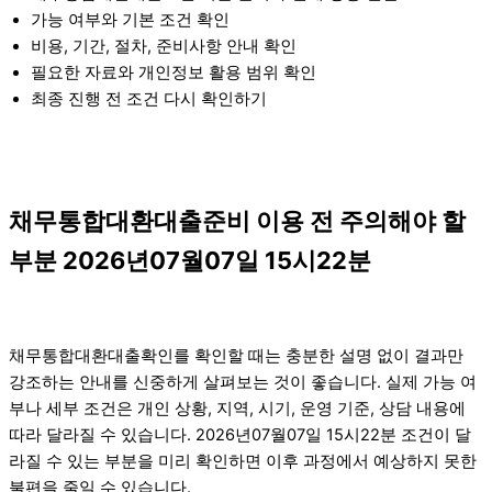
가능 여부와 기본 조건 확인
비용, 기간, 절차, 준비사항 안내 확인
필요한 자료와 개인정보 활용 범위 확인
최종 진행 전 조건 다시 확인하기
채무통합대환대출준비 이용 전 주의해야 할
부분 2026년07월07일 15시22분
채무통합대환대출확인를 확인할 때는 충분한 설명 없이 결과만
강조하는 안내를 신중하게 살펴보는 것이 좋습니다. 실제 가능 여
부나 세부 조건은 개인 상황, 지역, 시기, 운영 기준, 상담 내용에
따라 달라질 수 있습니다. 2026년07월07일 15시22분 조건이 달
라질 수 있는 부분을 미리 확인하면 이후 과정에서 예상하지 못한
불편을 줄일 수 있습니다.