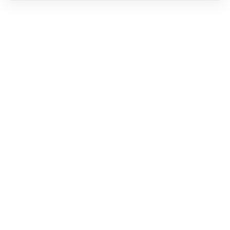
인스타 팔로워 구매
강남성범죄전문변호사