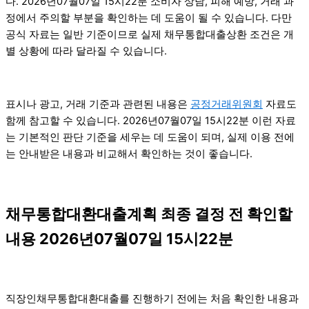
다. 2026년07월07일 15시22분 소비자 상담, 피해 예방, 거래 과
정에서 주의할 부분을 확인하는 데 도움이 될 수 있습니다. 다만
공식 자료는 일반 기준이므로 실제 채무통합대출상환 조건은 개
별 상황에 따라 달라질 수 있습니다.
표시나 광고, 거래 기준과 관련된 내용은
공정거래위원회
자료도
함께 참고할 수 있습니다. 2026년07월07일 15시22분 이런 자료
는 기본적인 판단 기준을 세우는 데 도움이 되며, 실제 이용 전에
는 안내받은 내용과 비교해서 확인하는 것이 좋습니다.
채무통합대환대출계획 최종 결정 전 확인할
내용 2026년07월07일 15시22분
직장인채무통합대환대출를 진행하기 전에는 처음 확인한 내용과