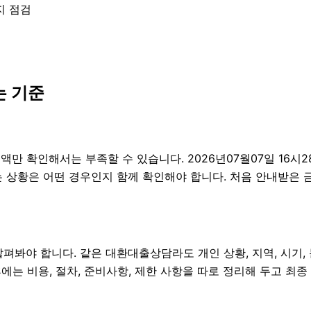
지 점검
는 기준
 확인해서는 부족할 수 있습니다. 2026년07월07일 16시2
는 상황은 어떤 경우인지 함께 확인해야 합니다. 처음 안내받은 
펴봐야 합니다. 같은 대환대출상담라도 개인 상황, 지역, 시기, 
 후에는 비용, 절차, 준비사항, 제한 사항을 따로 정리해 두고 최