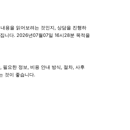
 내용을 읽어보려는 것인지, 상담을 진행하
다. 2026년07월07일 16시28분 목적을
필요한 정보, 비용 안내 방식, 절차, 사후
는 것이 좋습니다.