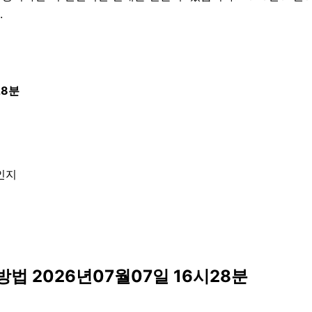
.
28분
인지
 2026년07월07일 16시28분