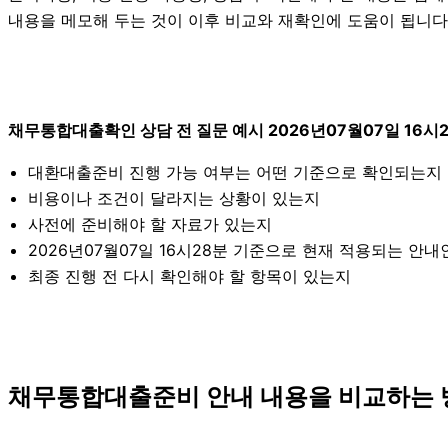
내용을 메모해 두는 것이 이후 비교와 재확인에 도움이 됩니다
채무통합대출확인 상담 전 질문 예시 2026년07월07일 16시
대환대출준비 진행 가능 여부는 어떤 기준으로 확인되는지
비용이나 조건이 달라지는 상황이 있는지
사전에 준비해야 할 자료가 있는지
2026년07월07일 16시28분 기준으로 현재 적용되는 안내
최종 진행 전 다시 확인해야 할 항목이 있는지
채무통합대출준비 안내 내용을 비교하는 방법