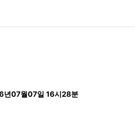
6년07월07일 16시28분