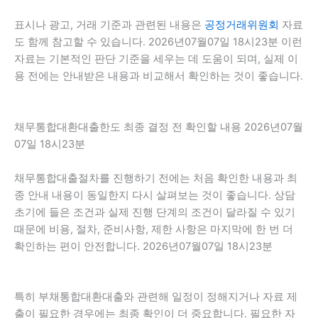
표시나 광고, 거래 기준과 관련된 내용은
공정거래위원회
자료
도 함께 참고할 수 있습니다. 2026년07월07일 18시23분 이런
자료는 기본적인 판단 기준을 세우는 데 도움이 되며, 실제 이
용 전에는 안내받은 내용과 비교해서 확인하는 것이 좋습니다.
채무통합대환대출한도 최종 결정 전 확인할 내용 2026년07월
07일 18시23분
채무통합대출절차를 진행하기 전에는 처음 확인한 내용과 최
종 안내 내용이 동일한지 다시 살펴보는 것이 좋습니다. 상담
초기에 들은 조건과 실제 진행 단계의 조건이 달라질 수 있기
때문에 비용, 절차, 준비사항, 제한 사항은 마지막에 한 번 더
확인하는 편이 안전합니다. 2026년07월07일 18시23분
특히 부채통합대환대출와 관련해 일정이 정해지거나 자료 제
출이 필요한 경우에는 최종 확인이 더 중요합니다. 필요한 자