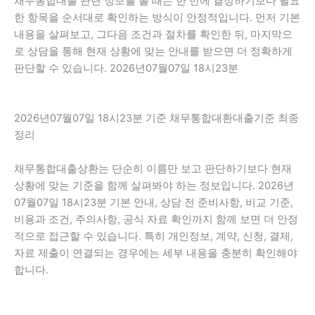
채무통합대출 관련 정보를 볼 때는 한 번에 결정하기보다 필요
한 항목을 순서대로 확인하는 방식이 안정적입니다. 먼저 기본
내용을 살펴보고, 그다음 조건과 절차를 확인한 뒤, 마지막으
로 상담을 통해 현재 상황에 맞는 안내를 받으면 더 정확하게
판단할 수 있습니다. 2026년07월07일 18시23분
2026년07월07일 18시23분 기준 채무통합대환대출기준 최종
정리
채무통합대출상환는 단순히 이름만 보고 판단하기보다 현재
상황에 맞는 기준을 함께 살펴봐야 하는 정보입니다. 2026년
07월07일 18시23분 기본 안내, 상담 전 준비사항, 비교 기준,
비용과 조건, 주의사항, 공식 자료 확인까지 함께 보면 더 안정
적으로 접근할 수 있습니다. 특히 개인정보, 계약, 신청, 결제,
자료 제출이 연결되는 경우에는 세부 내용을 충분히 확인해야
합니다.