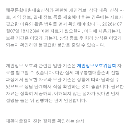
채무통합대환대출신청와 관련해 개인정보, 상담 내용, 신청 자
료, 계약 정보, 결제 정보 등을 제출해야 하는 경우에는 자료가
필요한 이유와 활용 범위를 먼저 확인해야 합니다. 2026년07
월07일 18시23분 어떤 자료가 필요한지, 어디에 사용되는지,
보관 기간은 어떻게 되는지, 상담 종료 후 처리 방식은 어떻게
되는지 확인하면 불필요한 불안을 줄일 수 있습니다.
개인정보 보호와 관련된 일반 기준은
개인정보보호위원회
자
료를 참고할 수 있습니다. 다만 실제 채무통합대출준비 진행
과정에서 필요한 자료와 보관 기준은 상황에 따라 달라질 수
있으므로 상담 단계에서 직접 확인하는 것이 좋습니다. 필요한
자료는 정확히 제공하되, 이해되지 않는 절차가 있다면 먼저
설명을 들은 뒤 진행하는 편이 안전합니다.
대환대출절차 진행 절차를 확인하는 순서