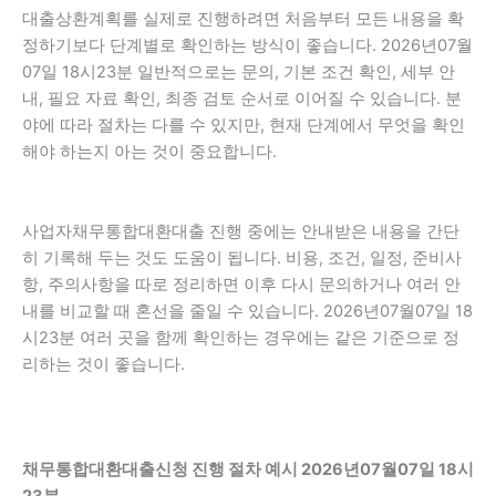
대출상환계획를 실제로 진행하려면 처음부터 모든 내용을 확
정하기보다 단계별로 확인하는 방식이 좋습니다. 2026년07월
07일 18시23분 일반적으로는 문의, 기본 조건 확인, 세부 안
내, 필요 자료 확인, 최종 검토 순서로 이어질 수 있습니다. 분
야에 따라 절차는 다를 수 있지만, 현재 단계에서 무엇을 확인
해야 하는지 아는 것이 중요합니다.
사업자채무통합대환대출 진행 중에는 안내받은 내용을 간단
히 기록해 두는 것도 도움이 됩니다. 비용, 조건, 일정, 준비사
항, 주의사항을 따로 정리하면 이후 다시 문의하거나 여러 안
내를 비교할 때 혼선을 줄일 수 있습니다. 2026년07월07일 18
시23분 여러 곳을 함께 확인하는 경우에는 같은 기준으로 정
리하는 것이 좋습니다.
채무통합대환대출신청 진행 절차 예시 2026년07월07일 18시
23분