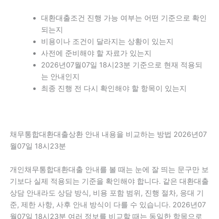
대환대출조건 진행 가능 여부는 어떤 기준으로 확인
되는지
비용이나 조건이 달라지는 상황이 있는지
사전에 준비해야 할 자료가 있는지
2026년07월07일 18시23분 기준으로 현재 적용되
는 안내인지
최종 진행 전 다시 확인해야 할 항목이 있는지
채무통합대환대출상환 안내 내용을 비교하는 방법 2026년07
월07일 18시23분
개인채무통합대환대출 안내를 볼 때는 눈에 잘 띄는 문구만 보
기보다 실제 적용되는 기준을 확인해야 합니다. 같은 대환대출
상담 안내라도 상담 방식, 비용 포함 범위, 진행 절차, 응대 기
준, 제한 사항, 사후 안내 방식이 다를 수 있습니다. 2026년07
월07일 18시23분 여러 정보를 비교할 때는 동일한 항목으로