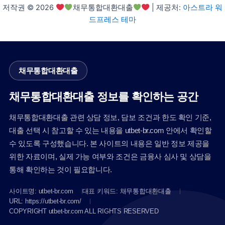
저작권 © 2026
채무통합대환대출
| 제공처:
아스트라 워
드프레스 테마
채무통합대환대출
채무통합대환대출 정보를 확인하는 공간
채무통합대환대출 관련 상담 정보, 담보 조건과 한도 확인 기준,
대출 선택 시 참고할 수 있는 내용을 utbet-br.com 안에서 확인할
수 있도록 구성했습니다. 본 사이트의 내용은 일반 정보 제공을
위한 자료이며, 실제 가능 여부와 조건은 금융사 심사 및 상담을
통해 확인하는 것이 필요합니다.
사이트명: utbet-br.com
대표 키워드: 채무통합대환대출
URL: https://utbet-br.com/
COPYRIGHT utbet-br.com ALL RIGHTS RESERVED