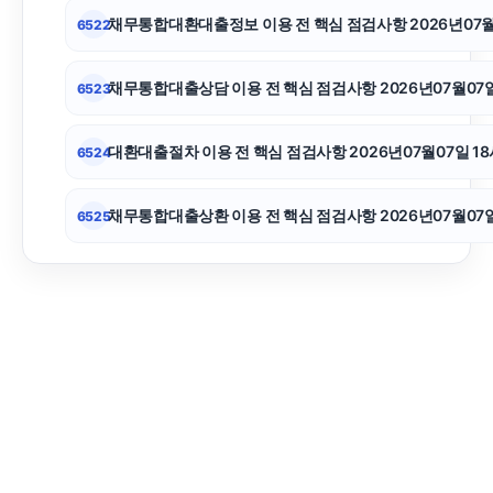
채무통합대환대출정보 이용 전 핵심 점검사항 2026년07월0
6522
채무통합대출상담 이용 전 핵심 점검사항 2026년07월07일
6523
대환대출절차 이용 전 핵심 점검사항 2026년07월07일 1
6524
채무통합대출상환 이용 전 핵심 점검사항 2026년07월07일
6525