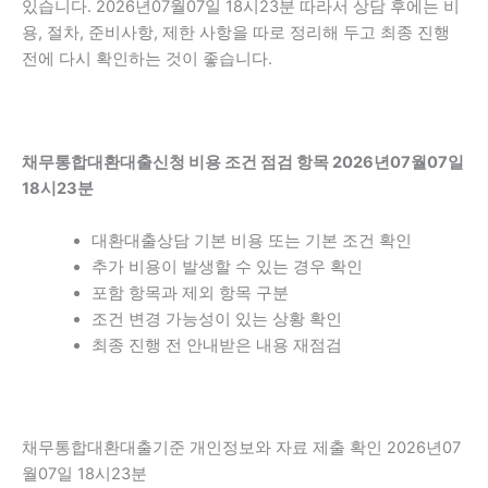
있습니다. 2026년07월07일 18시23분 따라서 상담 후에는 비
용, 절차, 준비사항, 제한 사항을 따로 정리해 두고 최종 진행
전에 다시 확인하는 것이 좋습니다.
채무통합대환대출신청 비용 조건 점검 항목 2026년07월07일
18시23분
대환대출상담 기본 비용 또는 기본 조건 확인
추가 비용이 발생할 수 있는 경우 확인
포함 항목과 제외 항목 구분
조건 변경 가능성이 있는 상황 확인
최종 진행 전 안내받은 내용 재점검
채무통합대환대출기준 개인정보와 자료 제출 확인 2026년07
월07일 18시23분