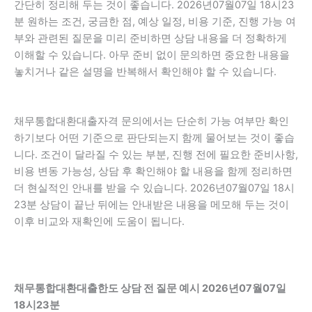
간단히 정리해 두는 것이 좋습니다. 2026년07월07일 18시23
분 원하는 조건, 궁금한 점, 예상 일정, 비용 기준, 진행 가능 여
부와 관련된 질문을 미리 준비하면 상담 내용을 더 정확하게
이해할 수 있습니다. 아무 준비 없이 문의하면 중요한 내용을
놓치거나 같은 설명을 반복해서 확인해야 할 수 있습니다.
채무통합대환대출자격 문의에서는 단순히 가능 여부만 확인
하기보다 어떤 기준으로 판단되는지 함께 물어보는 것이 좋습
니다. 조건이 달라질 수 있는 부분, 진행 전에 필요한 준비사항,
비용 변동 가능성, 상담 후 확인해야 할 내용을 함께 정리하면
더 현실적인 안내를 받을 수 있습니다. 2026년07월07일 18시
23분 상담이 끝난 뒤에는 안내받은 내용을 메모해 두는 것이
이후 비교와 재확인에 도움이 됩니다.
채무통합대환대출한도 상담 전 질문 예시 2026년07월07일
18시23분