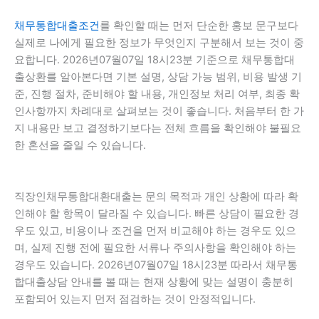
채무통합대출조건
를 확인할 때는 먼저 단순한 홍보 문구보다
실제로 나에게 필요한 정보가 무엇인지 구분해서 보는 것이 중
요합니다. 2026년07월07일 18시23분 기준으로 채무통합대
출상환를 알아본다면 기본 설명, 상담 가능 범위, 비용 발생 기
준, 진행 절차, 준비해야 할 내용, 개인정보 처리 여부, 최종 확
인사항까지 차례대로 살펴보는 것이 좋습니다. 처음부터 한 가
지 내용만 보고 결정하기보다는 전체 흐름을 확인해야 불필요
한 혼선을 줄일 수 있습니다.
직장인채무통합대환대출는 문의 목적과 개인 상황에 따라 확
인해야 할 항목이 달라질 수 있습니다. 빠른 상담이 필요한 경
우도 있고, 비용이나 조건을 먼저 비교해야 하는 경우도 있으
며, 실제 진행 전에 필요한 서류나 주의사항을 확인해야 하는
경우도 있습니다. 2026년07월07일 18시23분 따라서 채무통
합대출상담 안내를 볼 때는 현재 상황에 맞는 설명이 충분히
포함되어 있는지 먼저 점검하는 것이 안정적입니다.