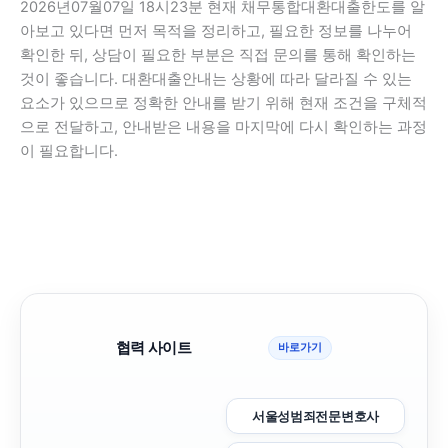
2026년07월07일 18시23분 현재 채무통합대환대출한도를 알
아보고 있다면 먼저 목적을 정리하고, 필요한 정보를 나누어
확인한 뒤, 상담이 필요한 부분은 직접 문의를 통해 확인하는
것이 좋습니다. 대환대출안내는 상황에 따라 달라질 수 있는
요소가 있으므로 정확한 안내를 받기 위해 현재 조건을 구체적
으로 전달하고, 안내받은 내용을 마지막에 다시 확인하는 과정
이 필요합니다.
협력 사이트
바로가기
서울성범죄전문변호사