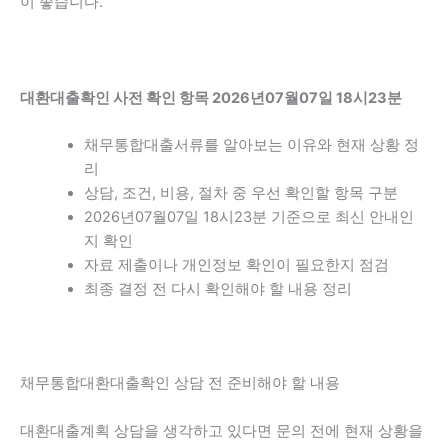
이 좋습니다.
대환대출확인 사전 확인 항목 2026년07월07일 18시23분
채무통합대출서류를 알아보는 이유와 현재 상황 정
리
상담, 조건, 비용, 절차 중 우선 확인할 항목 구분
2026년07월07일 18시23분 기준으로 최신 안내인
지 확인
자료 제출이나 개인정보 확인이 필요한지 점검
최종 결정 전 다시 확인해야 할 내용 정리
채무통합대환대출확인 상담 전 준비해야 할 내용
대환대출계획 상담을 생각하고 있다면 문의 전에 현재 상황을