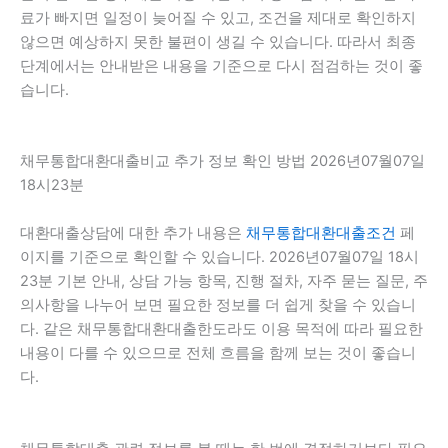
료가 빠지면 일정이 늦어질 수 있고, 조건을 제대로 확인하지
않으면 예상하지 못한 불편이 생길 수 있습니다. 따라서 최종
단계에서는 안내받은 내용을 기준으로 다시 점검하는 것이 좋
습니다.
채무통합대환대출비교 추가 정보 확인 방법 2026년07월07일
18시23분
대환대출상담에 대한 추가 내용은
채무통합대환대출조건
페
이지를 기준으로 확인할 수 있습니다. 2026년07월07일 18시
23분 기본 안내, 상담 가능 항목, 진행 절차, 자주 묻는 질문, 주
의사항을 나누어 보면 필요한 정보를 더 쉽게 찾을 수 있습니
다. 같은 채무통합대환대출한도라도 이용 목적에 따라 필요한
내용이 다를 수 있으므로 전체 흐름을 함께 보는 것이 좋습니
다.