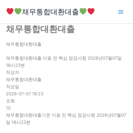
콘
채무통합대환대출
텐
츠
로
채무통합대환대출
건
너
채무통합대환대출
뛰
기
채무통합대환대출 이용 전 핵심 점검사항 2026년07월07일
18시23분
작성자
채무통합대환대출
작성일
2026-07-07 18:23
조회
10
채무통합대환대출기준 이용 전 핵심 점검사항 2026년07월07
일 18시23분