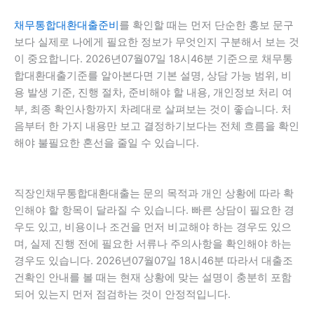
채무통합대환대출준비
를 확인할 때는 먼저 단순한 홍보 문구
보다 실제로 나에게 필요한 정보가 무엇인지 구분해서 보는 것
이 중요합니다. 2026년07월07일 18시46분 기준으로 채무통
합대환대출기준를 알아본다면 기본 설명, 상담 가능 범위, 비
용 발생 기준, 진행 절차, 준비해야 할 내용, 개인정보 처리 여
부, 최종 확인사항까지 차례대로 살펴보는 것이 좋습니다. 처
음부터 한 가지 내용만 보고 결정하기보다는 전체 흐름을 확인
해야 불필요한 혼선을 줄일 수 있습니다.
직장인채무통합대환대출는 문의 목적과 개인 상황에 따라 확
인해야 할 항목이 달라질 수 있습니다. 빠른 상담이 필요한 경
우도 있고, 비용이나 조건을 먼저 비교해야 하는 경우도 있으
며, 실제 진행 전에 필요한 서류나 주의사항을 확인해야 하는
경우도 있습니다. 2026년07월07일 18시46분 따라서 대출조
건확인 안내를 볼 때는 현재 상황에 맞는 설명이 충분히 포함
되어 있는지 먼저 점검하는 것이 안정적입니다.