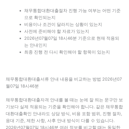
채무통합대환대출절차 진행 가능 여부는 어떤 기준
으로 확인되는지
비용이나 조건이 달라지는 상황이 있는지
사전에 준비해야 할 자료가 있는지
2026년07월07일 18시46분 기준으로 현재 적용되
는 안내인지
최종 진행 전 다시 확인해야 할 항목이 있는지
채무통합대환대출서류 안내 내용을 비교하는 방법 2026년07
월07일 18시46분
채무통합대환대출자격 안내를 볼 때는 눈에 잘 띄는 문구만 보
기보다 실제 적용되는 기준을 확인해야 합니다. 같은 채무통합
대환대출확인 안내라도 상담 방식, 비용 포함 범위, 진행 절차,
응대 기준, 제한 사항, 사후 안내 방식이 다를 수 있습니다.
2026년07월07일 18시46분 여러 정보를 비교할 때는 동일한