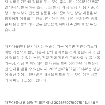
재 상황을 간단히 정리해 두는 것이 좋습니다. 2026년07월07
일 18시46분 원하는 조건, 궁금한 점, 예상 일정, 비용 기준, 진
행 가능 여부와 관련된 질문을 미리 준비하면 상담 내용을 더
정확하게 이해할 수 있습니다. 아무 준비 없이 문의하면 중요
한 내용을 놓치거나 같은 설명을 반복해서 확인해야 할 수 있
습니다.
대환대출안내 문의에서는 단순히 가능 여부만 확인하기보다
어떤 기준으로 판단되는지 함께 물어보는 것이 좋습니다. 조건
이 달라질 수 있는 부분, 진행 전에 필요한 준비사항, 비용 변동
가능성, 상담 후 확인해야 할 내용을 함께 정리하면 더 현실적
인 안내를 받을 수 있습니다. 2026년07월07일 18시46분 상담
이 끝난 뒤에는 안내받은 내용을 메모해 두는 것이 이후 비교
와 재확인에 도움이 됩니다.
대환대출서류 상담 전 질문 예시 2026년07월07일 18시46분