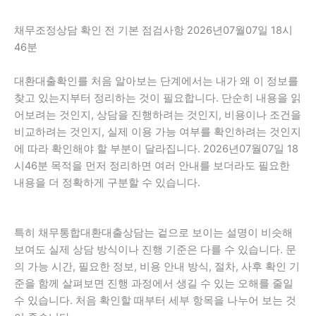
채무조정상담 확인 전 기본 점검사항 2026년07월07일 18시
46분
대환대출확인를 처음 알아보는 단계에서는 내가 왜 이 정보를
찾고 있는지부터 정리하는 것이 필요합니다. 단순히 내용을 읽
어보려는 것인지, 상담을 진행하려는 것인지, 비용이나 조건을
비교하려는 것인지, 실제 이용 가능 여부를 확인하려는 것인지
에 따라 확인해야 할 부분이 달라집니다. 2026년07월07일 18
시46분 목적을 먼저 정리하면 여러 안내를 보더라도 필요한
내용을 더 정확하게 구분할 수 있습니다.
특히 채무통합대환대출상담는 겉으로 보이는 설명이 비슷해
보여도 실제 상담 방식이나 진행 기준은 다를 수 있습니다. 문
의 가능 시간, 필요한 정보, 비용 안내 방식, 절차, 사후 확인 기
준을 함께 살펴보면 진행 과정에서 생길 수 있는 오해를 줄일
수 있습니다. 처음 확인할 때부터 세부 항목을 나누어 보는 것