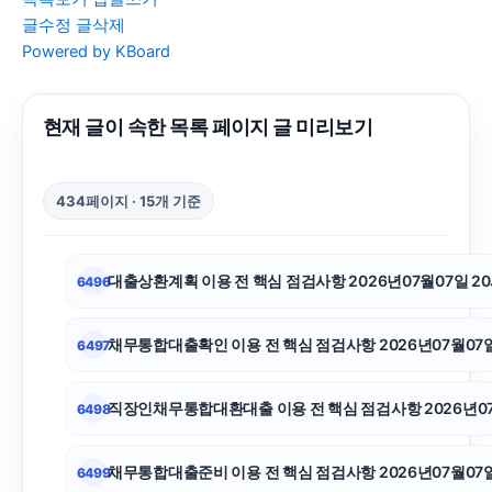
글수정
글삭제
용인마약전문변호사
Powered by KBoard
의정부변호사
상간남소송
현재 글이 속한 목록 페이지 글 미리보기
종로구하수구막힘
434페이지 · 15개 기준
흥신소
의정부마약변호사
대출상환계획 이용 전 핵심 점검사항 2026년07월07일 2
6496
강아지파양
채무통합대출확인 이용 전 핵심 점검사항 2026년07월07일
6497
영등포구하수구막힘
직장인채무통합대환대출 이용 전 핵심 점검사항 2026년07
6498
트립닷컴할인코드
안산이혼전문변호사
채무통합대출준비 이용 전 핵심 점검사항 2026년07월07일
6499