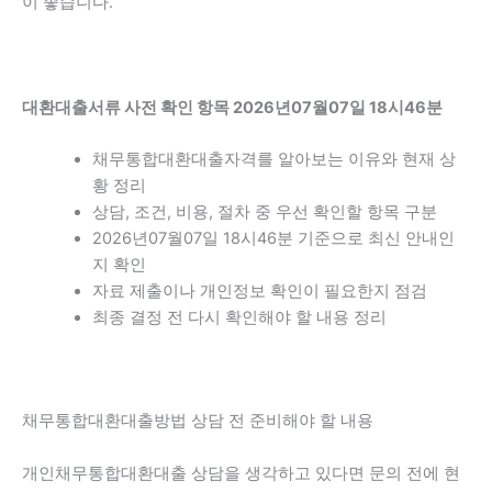
이 좋습니다.
대환대출서류 사전 확인 항목 2026년07월07일 18시46분
채무통합대환대출자격를 알아보는 이유와 현재 상
황 정리
상담, 조건, 비용, 절차 중 우선 확인할 항목 구분
2026년07월07일 18시46분 기준으로 최신 안내인
지 확인
자료 제출이나 개인정보 확인이 필요한지 점검
최종 결정 전 다시 확인해야 할 내용 정리
채무통합대환대출방법 상담 전 준비해야 할 내용
개인채무통합대환대출 상담을 생각하고 있다면 문의 전에 현