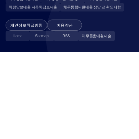
차량담보대출 자동차담보대출
채무통합대환대출 상담 전 확인사항
개인정보취급방침
이용약관
Home
Sitemap
RSS
채무통합대환대출