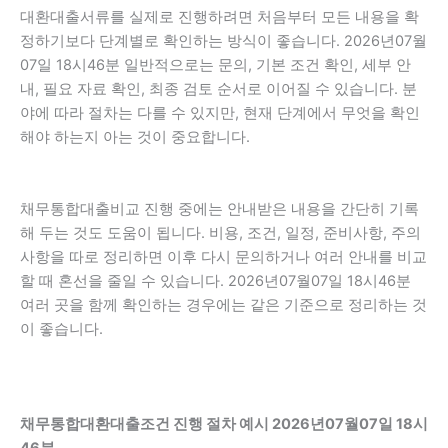
대환대출서류를 실제로 진행하려면 처음부터 모든 내용을 확
정하기보다 단계별로 확인하는 방식이 좋습니다. 2026년07월
07일 18시46분 일반적으로는 문의, 기본 조건 확인, 세부 안
내, 필요 자료 확인, 최종 검토 순서로 이어질 수 있습니다. 분
야에 따라 절차는 다를 수 있지만, 현재 단계에서 무엇을 확인
해야 하는지 아는 것이 중요합니다.
채무통합대출비교 진행 중에는 안내받은 내용을 간단히 기록
해 두는 것도 도움이 됩니다. 비용, 조건, 일정, 준비사항, 주의
사항을 따로 정리하면 이후 다시 문의하거나 여러 안내를 비교
할 때 혼선을 줄일 수 있습니다. 2026년07월07일 18시46분
여러 곳을 함께 확인하는 경우에는 같은 기준으로 정리하는 것
이 좋습니다.
채무통합대환대출조건 진행 절차 예시 2026년07월07일 18시
46분