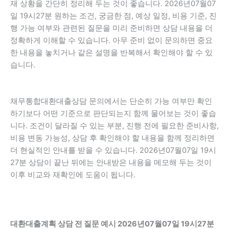
재 상황을 간단히 정리해 두는 것이 좋습니다. 2026년07월07
일 19시27분 원하는 조건, 궁금한 점, 예상 일정, 비용 기준, 진
행 가능 여부와 관련된 질문을 미리 준비하면 상담 내용을 더
정확하게 이해할 수 있습니다. 아무 준비 없이 문의하면 중요
한 내용을 놓치거나 같은 설명을 반복해서 확인해야 할 수 있
습니다.
채무통합대환대출상담 문의에서는 단순히 가능 여부만 확인
하기보다 어떤 기준으로 판단되는지 함께 물어보는 것이 좋습
니다. 조건이 달라질 수 있는 부분, 진행 전에 필요한 준비사항,
비용 변동 가능성, 상담 후 확인해야 할 내용을 함께 정리하면
더 현실적인 안내를 받을 수 있습니다. 2026년07월07일 19시
27분 상담이 끝난 뒤에는 안내받은 내용을 메모해 두는 것이
이후 비교와 재확인에 도움이 됩니다.
대환대출계획 상담 전 질문 예시 2026년07월07일 19시27분