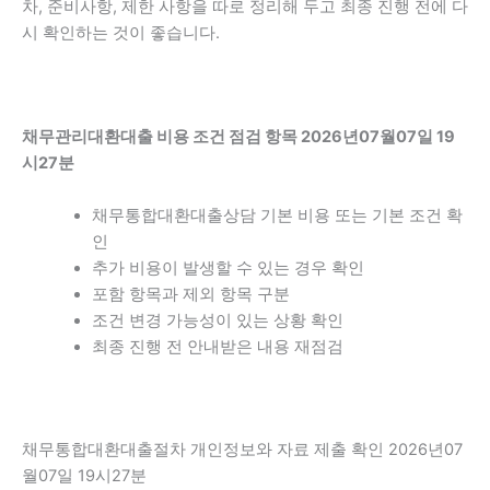
차, 준비사항, 제한 사항을 따로 정리해 두고 최종 진행 전에 다
시 확인하는 것이 좋습니다.
채무관리대환대출 비용 조건 점검 항목 2026년07월07일 19
시27분
채무통합대환대출상담 기본 비용 또는 기본 조건 확
인
추가 비용이 발생할 수 있는 경우 확인
포함 항목과 제외 항목 구분
조건 변경 가능성이 있는 상황 확인
최종 진행 전 안내받은 내용 재점검
채무통합대환대출절차 개인정보와 자료 제출 확인 2026년07
월07일 19시27분