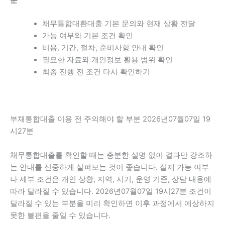
채무통합대환대출 기본 문의와 현재 상황 전달
가능 여부와 기본 조건 확인
비용, 기간, 절차, 준비사항 안내 확인
필요한 자료와 개인정보 활용 범위 확인
최종 진행 전 조건 다시 확인하기
부채통합대출 이용 전 주의해야 할 부분 2026년07월07일 19
시27분
채무통합대출를 확인할 때는 충분한 설명 없이 결과만 강조하
는 안내를 신중하게 살펴보는 것이 좋습니다. 실제 가능 여부
나 세부 조건은 개인 상황, 지역, 시기, 운영 기준, 상담 내용에
따라 달라질 수 있습니다. 2026년07월07일 19시27분 조건이
달라질 수 있는 부분을 미리 확인하면 이후 과정에서 예상하지
못한 불편을 줄일 수 있습니다.