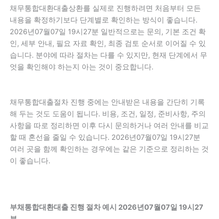
채무통합대환대출상환를 실제로 진행하려면 처음부터 모든
내용을 확정하기보다 단계별로 확인하는 방식이 좋습니다.
2026년07월07일 19시27분 일반적으로는 문의, 기본 조건 확
인, 세부 안내, 필요 자료 확인, 최종 검토 순서로 이어질 수 있
습니다. 분야에 따라 절차는 다를 수 있지만, 현재 단계에서 무
엇을 확인해야 하는지 아는 것이 중요합니다.
채무통합대출절차 진행 중에는 안내받은 내용을 간단히 기록
해 두는 것도 도움이 됩니다. 비용, 조건, 일정, 준비사항, 주의
사항을 따로 정리하면 이후 다시 문의하거나 여러 안내를 비교
할 때 혼선을 줄일 수 있습니다. 2026년07월07일 19시27분
여러 곳을 함께 확인하는 경우에는 같은 기준으로 정리하는 것
이 좋습니다.
부채통합대환대출 진행 절차 예시 2026년07월07일 19시27
분