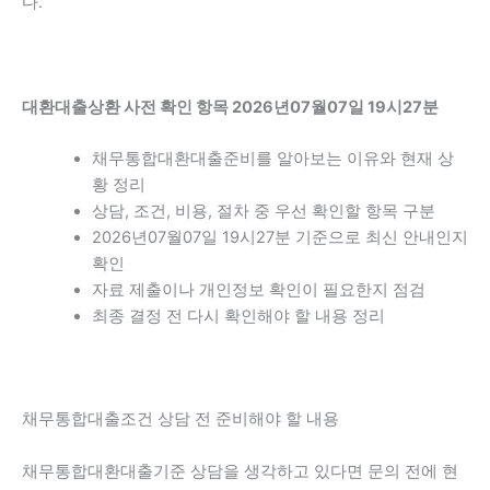
다.
대환대출상환 사전 확인 항목 2026년07월07일 19시27분
채무통합대환대출준비를 알아보는 이유와 현재 상
황 정리
상담, 조건, 비용, 절차 중 우선 확인할 항목 구분
2026년07월07일 19시27분 기준으로 최신 안내인지
확인
자료 제출이나 개인정보 확인이 필요한지 점검
최종 결정 전 다시 확인해야 할 내용 정리
채무통합대출조건 상담 전 준비해야 할 내용
채무통합대환대출기준 상담을 생각하고 있다면 문의 전에 현