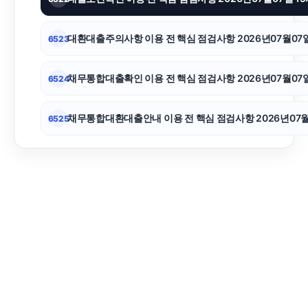
대환대출주의사항 이용 전 핵심 점검사항 2026년07월07일
6523
채무통합대출확인 이용 전 핵심 점검사항 2026년07월07일
6524
채무통합대환대출안내 이용 전 핵심 점검사항 2026년07월
6525