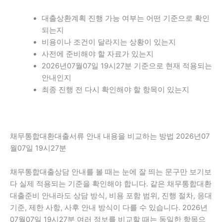
대출상환계획 진행 가능 여부는 어떤 기준으로 확인
되는지
비용이나 조건이 달라지는 상황이 있는지
사전에 준비해야 할 자료가 있는지
2026년07월07일 19시27분 기준으로 현재 적용되는
안내인지
최종 진행 전 다시 확인해야 할 항목이 있는지
채무통합대환대출서류 안내 내용을 비교하는 방법 2026년07
월07일 19시27분
채무통합대출상담 안내를 볼 때는 눈에 잘 띄는 문구만 보기보
다 실제 적용되는 기준을 확인해야 합니다. 같은 채무통합대환
대출준비 안내라도 상담 방식, 비용 포함 범위, 진행 절차, 응대
기준, 제한 사항, 사후 안내 방식이 다를 수 있습니다. 2026년
07월07일 19시27분 여러 정보를 비교할 때는 동일한 항목으