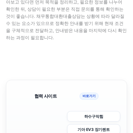
아보고 있다면 먼저 목적을 정리하고, 필요한 정보를 나누어
확인한 뒤, 상담이 필요한 부분은 직접 문의를 통해 확인하는
것이 좋습니다. 채무통합대환대출상담는 상황에 따라 달라질
수 있는 요소가 있으므로 정확한 안내를 받기 위해 현재 조건
을 구체적으로 전달하고, 안내받은 내용을 마지막에 다시 확인
하는 과정이 필요합니다.
협력 사이트
바로가기
하수구막힘
기아 EV3 장기렌트