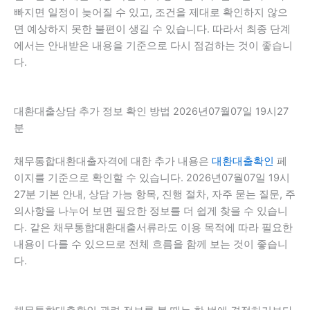
빠지면 일정이 늦어질 수 있고, 조건을 제대로 확인하지 않으
면 예상하지 못한 불편이 생길 수 있습니다. 따라서 최종 단계
에서는 안내받은 내용을 기준으로 다시 점검하는 것이 좋습니
다.
대환대출상담 추가 정보 확인 방법 2026년07월07일 19시27
분
채무통합대환대출자격에 대한 추가 내용은
대환대출확인
페
이지를 기준으로 확인할 수 있습니다. 2026년07월07일 19시
27분 기본 안내, 상담 가능 항목, 진행 절차, 자주 묻는 질문, 주
의사항을 나누어 보면 필요한 정보를 더 쉽게 찾을 수 있습니
다. 같은 채무통합대환대출서류라도 이용 목적에 따라 필요한
내용이 다를 수 있으므로 전체 흐름을 함께 보는 것이 좋습니
다.