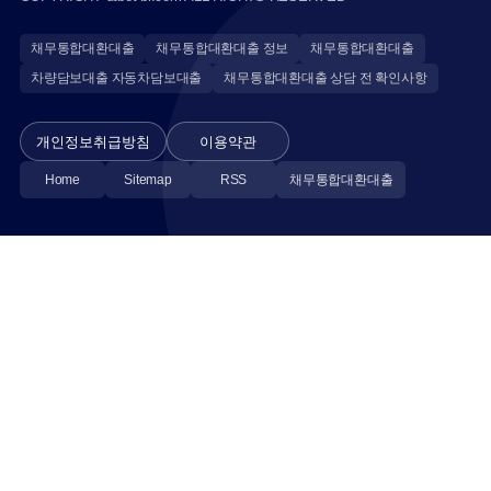
채무통합대환대출
채무통합대환대출 정보
채무통합대환대출
차량담보대출 자동차담보대출
채무통합대환대출 상담 전 확인사항
개인정보취급방침
이용약관
Home
Sitemap
RSS
채무통합대환대출