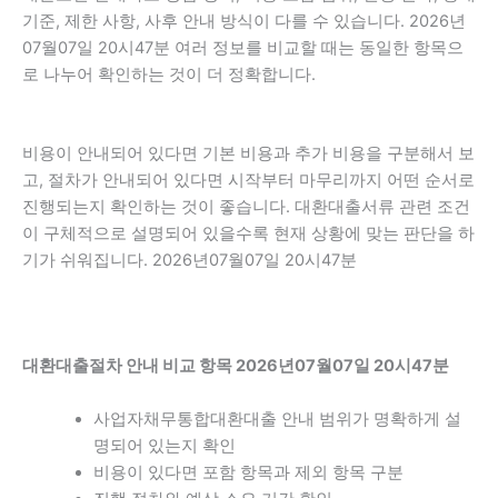
기준, 제한 사항, 사후 안내 방식이 다를 수 있습니다. 2026년
07월07일 20시47분 여러 정보를 비교할 때는 동일한 항목으
로 나누어 확인하는 것이 더 정확합니다.
비용이 안내되어 있다면 기본 비용과 추가 비용을 구분해서 보
고, 절차가 안내되어 있다면 시작부터 마무리까지 어떤 순서로
진행되는지 확인하는 것이 좋습니다. 대환대출서류 관련 조건
이 구체적으로 설명되어 있을수록 현재 상황에 맞는 판단을 하
기가 쉬워집니다. 2026년07월07일 20시47분
대환대출절차 안내 비교 항목 2026년07월07일 20시47분
사업자채무통합대환대출 안내 범위가 명확하게 설
명되어 있는지 확인
비용이 있다면 포함 항목과 제외 항목 구분