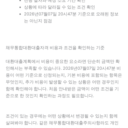
진행 절차와 예상 소요 기간 확인
상황에 따라 달라질 수 있는 조건 확인
2026년07월07일 20시47분 기준으로 오래된 정보
는 아닌지 점검
채무통합대환대출자격 비용과 조건을 확인하는 기준
대환대출계획에서 비용이 중요한 요소라면 단순히 금액만 확
인해서는 부족할 수 있습니다. 2026년07월07일 20시47분 비
용이 어떤 기준으로 산정되는지, 기본 비용에 포함되는 항목은
무엇인지, 추가 비용이 발생할 수 있는 상황은 어떤 경우인지
함께 확인해야 합니다. 처음 안내받은 금액이 어떤 조건을 기
준으로 한 것인지 확인하는 과정도 필요합니다.
조건이 있는 경우에는 어떤 상황에서 변경될 수 있는지 함께
살펴봐야 합니다. 같은 채무통합대환대출주의사항라도 개인