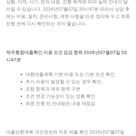
상황, 지역, 시기, 문의 내용, 진행 목적에 따라 실제 안내가 달
라질 수 있습니다. 2026년07월07일 20시47분 따라서 상담 후
에는 비용, 절차, 준비사항, 제한 사항을 따로 정리해 두고 최종
진행 전에 다시 확인하는 것이 좋습니다.
채무통합대출확인 비용 조건 점검 항목 2026년07월07일 20
시47분
대환대출계획 기본 비용 또는 기본 조건 확인
추가 비용이 발생할 수 있는 경우 확인
포함 항목과 제외 항목 구분
조건 변경 가능성이 있는 상황 확인
최종 진행 전 안내받은 내용 재점검
대출상환계획 개인정보와 자료 제출 확인 2026년07월07일