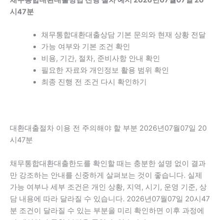
시47분
채무통합대환대출상담 기본 문의와 현재 상황 전달
가능 여부와 기본 조건 확인
비용, 기간, 절차, 준비사항 안내 확인
필요한 자료와 개인정보 활용 범위 확인
최종 진행 전 조건 다시 확인하기
대환대출절차 이용 전 주의해야 할 부분 2026년07월07일 20
시47분
채무통합대환대출한도를 확인할 때는 충분한 설명 없이 결과
만 강조하는 안내를 신중하게 살펴보는 것이 좋습니다. 실제
가능 여부나 세부 조건은 개인 상황, 지역, 시기, 운영 기준, 상
담 내용에 따라 달라질 수 있습니다. 2026년07월07일 20시47
분 조건이 달라질 수 있는 부분을 미리 확인하면 이후 과정에