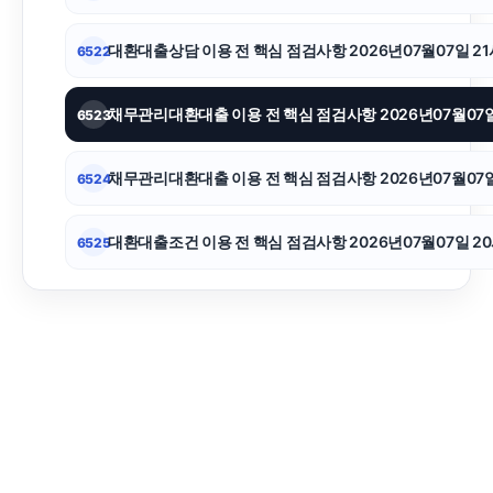
대환대출상담 이용 전 핵심 점검사항 2026년07월07일 2
6522
채무관리대환대출 이용 전 핵심 점검사항 2026년07월07일
6523
채무관리대환대출 이용 전 핵심 점검사항 2026년07월07일
6524
대환대출조건 이용 전 핵심 점검사항 2026년07월07일 2
6525