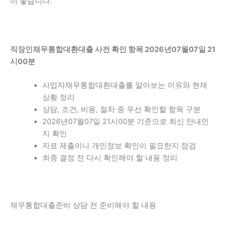
이 좋습니다.
직장인채무통합대환대출 사전 확인 항목 2026년07월07일 21
시00분
사업자채무통합대환대출를 알아보는 이유와 현재
상황 정리
상담, 조건, 비용, 절차 중 우선 확인할 항목 구분
2026년07월07일 21시00분 기준으로 최신 안내인
지 확인
자료 제출이나 개인정보 확인이 필요한지 점검
최종 결정 전 다시 확인해야 할 내용 정리
채무통합대출준비 상담 전 준비해야 할 내용