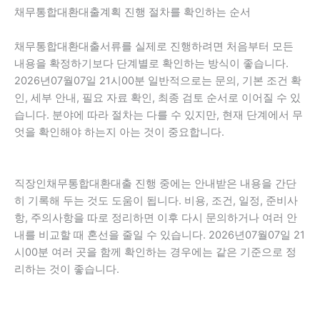
채무통합대환대출계획 진행 절차를 확인하는 순서
채무통합대환대출서류를 실제로 진행하려면 처음부터 모든
내용을 확정하기보다 단계별로 확인하는 방식이 좋습니다.
2026년07월07일 21시00분 일반적으로는 문의, 기본 조건 확
인, 세부 안내, 필요 자료 확인, 최종 검토 순서로 이어질 수 있
습니다. 분야에 따라 절차는 다를 수 있지만, 현재 단계에서 무
엇을 확인해야 하는지 아는 것이 중요합니다.
직장인채무통합대환대출 진행 중에는 안내받은 내용을 간단
히 기록해 두는 것도 도움이 됩니다. 비용, 조건, 일정, 준비사
항, 주의사항을 따로 정리하면 이후 다시 문의하거나 여러 안
내를 비교할 때 혼선을 줄일 수 있습니다. 2026년07월07일 21
시00분 여러 곳을 함께 확인하는 경우에는 같은 기준으로 정
리하는 것이 좋습니다.