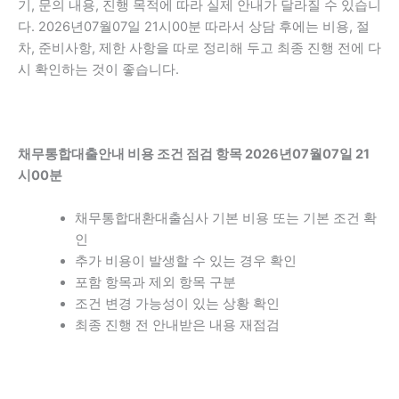
기, 문의 내용, 진행 목적에 따라 실제 안내가 달라질 수 있습니
다. 2026년07월07일 21시00분 따라서 상담 후에는 비용, 절
차, 준비사항, 제한 사항을 따로 정리해 두고 최종 진행 전에 다
시 확인하는 것이 좋습니다.
채무통합대출안내 비용 조건 점검 항목 2026년07월07일 21
시00분
채무통합대환대출심사 기본 비용 또는 기본 조건 확
인
추가 비용이 발생할 수 있는 경우 확인
포함 항목과 제외 항목 구분
조건 변경 가능성이 있는 상황 확인
최종 진행 전 안내받은 내용 재점검