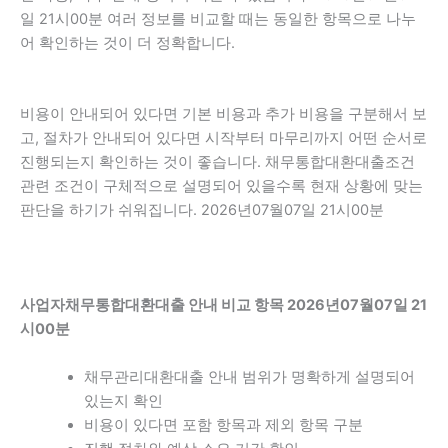
일 21시00분 여러 정보를 비교할 때는 동일한 항목으로 나누
어 확인하는 것이 더 정확합니다.
비용이 안내되어 있다면 기본 비용과 추가 비용을 구분해서 보
고, 절차가 안내되어 있다면 시작부터 마무리까지 어떤 순서로
진행되는지 확인하는 것이 좋습니다. 채무통합대환대출조건
관련 조건이 구체적으로 설명되어 있을수록 현재 상황에 맞는
판단을 하기가 쉬워집니다. 2026년07월07일 21시00분
사업자채무통합대환대출 안내 비교 항목 2026년07월07일 21
시00분
채무관리대환대출 안내 범위가 명확하게 설명되어
있는지 확인
비용이 있다면 포함 항목과 제외 항목 구분