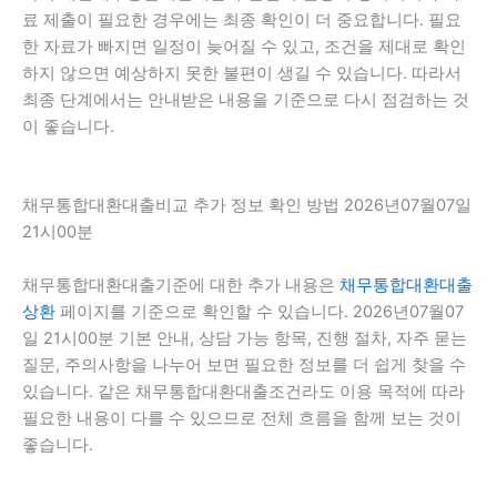
료 제출이 필요한 경우에는 최종 확인이 더 중요합니다. 필요
한 자료가 빠지면 일정이 늦어질 수 있고, 조건을 제대로 확인
하지 않으면 예상하지 못한 불편이 생길 수 있습니다. 따라서
최종 단계에서는 안내받은 내용을 기준으로 다시 점검하는 것
이 좋습니다.
채무통합대환대출비교 추가 정보 확인 방법 2026년07월07일
21시00분
채무통합대환대출기준에 대한 추가 내용은
채무통합대환대출
상환
페이지를 기준으로 확인할 수 있습니다. 2026년07월07
일 21시00분 기본 안내, 상담 가능 항목, 진행 절차, 자주 묻는
질문, 주의사항을 나누어 보면 필요한 정보를 더 쉽게 찾을 수
있습니다. 같은 채무통합대환대출조건라도 이용 목적에 따라
필요한 내용이 다를 수 있으므로 전체 흐름을 함께 보는 것이
좋습니다.