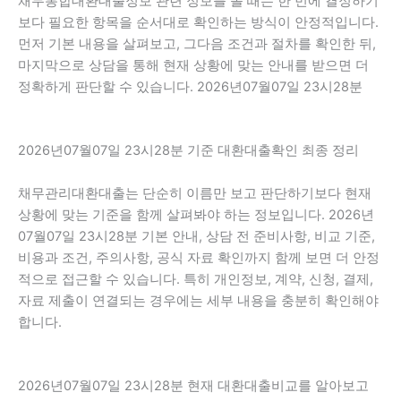
채무통합대환대출정보 관련 정보를 볼 때는 한 번에 결정하기
보다 필요한 항목을 순서대로 확인하는 방식이 안정적입니다.
먼저 기본 내용을 살펴보고, 그다음 조건과 절차를 확인한 뒤,
마지막으로 상담을 통해 현재 상황에 맞는 안내를 받으면 더
정확하게 판단할 수 있습니다. 2026년07월07일 23시28분
2026년07월07일 23시28분 기준 대환대출확인 최종 정리
채무관리대환대출는 단순히 이름만 보고 판단하기보다 현재
상황에 맞는 기준을 함께 살펴봐야 하는 정보입니다. 2026년
07월07일 23시28분 기본 안내, 상담 전 준비사항, 비교 기준,
비용과 조건, 주의사항, 공식 자료 확인까지 함께 보면 더 안정
적으로 접근할 수 있습니다. 특히 개인정보, 계약, 신청, 결제,
자료 제출이 연결되는 경우에는 세부 내용을 충분히 확인해야
합니다.
2026년07월07일 23시28분 현재 대환대출비교를 알아보고