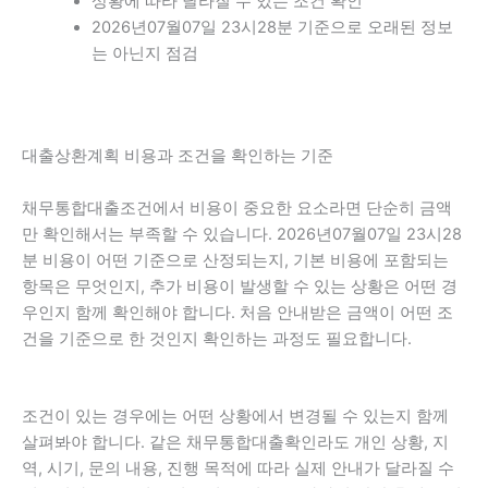
상황에 따라 달라질 수 있는 조건 확인
2026년07월07일 23시28분 기준으로 오래된 정보
는 아닌지 점검
대출상환계획 비용과 조건을 확인하는 기준
채무통합대출조건에서 비용이 중요한 요소라면 단순히 금액
만 확인해서는 부족할 수 있습니다. 2026년07월07일 23시28
분 비용이 어떤 기준으로 산정되는지, 기본 비용에 포함되는
항목은 무엇인지, 추가 비용이 발생할 수 있는 상황은 어떤 경
우인지 함께 확인해야 합니다. 처음 안내받은 금액이 어떤 조
건을 기준으로 한 것인지 확인하는 과정도 필요합니다.
조건이 있는 경우에는 어떤 상황에서 변경될 수 있는지 함께
살펴봐야 합니다. 같은 채무통합대출확인라도 개인 상황, 지
역, 시기, 문의 내용, 진행 목적에 따라 실제 안내가 달라질 수