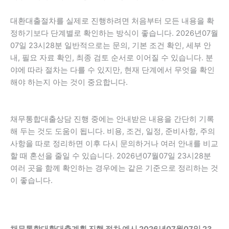
대환대출절차를 실제로 진행하려면 처음부터 모든 내용을 확
정하기보다 단계별로 확인하는 방식이 좋습니다. 2026년07월
07일 23시28분 일반적으로는 문의, 기본 조건 확인, 세부 안
내, 필요 자료 확인, 최종 검토 순서로 이어질 수 있습니다. 분
야에 따라 절차는 다를 수 있지만, 현재 단계에서 무엇을 확인
해야 하는지 아는 것이 중요합니다.
채무통합대출상담 진행 중에는 안내받은 내용을 간단히 기록
해 두는 것도 도움이 됩니다. 비용, 조건, 일정, 준비사항, 주의
사항을 따로 정리하면 이후 다시 문의하거나 여러 안내를 비교
할 때 혼선을 줄일 수 있습니다. 2026년07월07일 23시28분
여러 곳을 함께 확인하는 경우에는 같은 기준으로 정리하는 것
이 좋습니다.
채무통합대환대출계획 진행 절차 예시 2026년07월07일 23