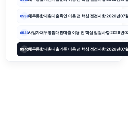
채무통합대환대출확인 이용 전 핵심 점검사항 2026년07월
6538
사업자채무통합대환대출 이용 전 핵심 점검사항 2026년07
6539
6540