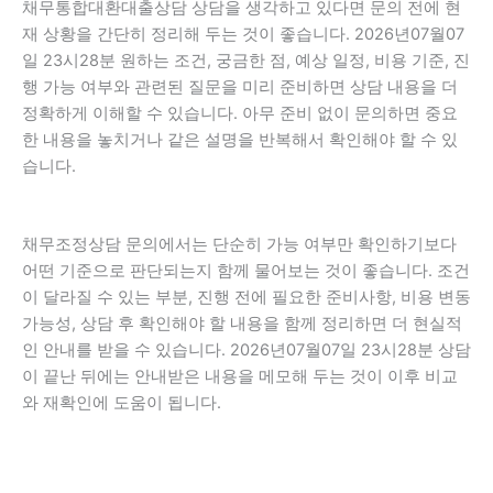
채무통합대환대출상담 상담을 생각하고 있다면 문의 전에 현
재 상황을 간단히 정리해 두는 것이 좋습니다. 2026년07월07
일 23시28분 원하는 조건, 궁금한 점, 예상 일정, 비용 기준, 진
행 가능 여부와 관련된 질문을 미리 준비하면 상담 내용을 더
정확하게 이해할 수 있습니다. 아무 준비 없이 문의하면 중요
한 내용을 놓치거나 같은 설명을 반복해서 확인해야 할 수 있
습니다.
채무조정상담 문의에서는 단순히 가능 여부만 확인하기보다
어떤 기준으로 판단되는지 함께 물어보는 것이 좋습니다. 조건
이 달라질 수 있는 부분, 진행 전에 필요한 준비사항, 비용 변동
가능성, 상담 후 확인해야 할 내용을 함께 정리하면 더 현실적
인 안내를 받을 수 있습니다. 2026년07월07일 23시28분 상담
이 끝난 뒤에는 안내받은 내용을 메모해 두는 것이 이후 비교
와 재확인에 도움이 됩니다.