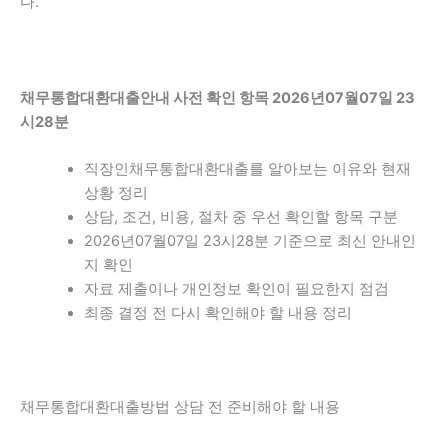
다.
채무통합대환대출안내 사전 확인 항목 2026년07월07일 23
시28분
직장인채무통합대환대출를 알아보는 이유와 현재
상황 정리
상담, 조건, 비용, 절차 중 우선 확인할 항목 구분
2026년07월07일 23시28분 기준으로 최신 안내인
지 확인
자료 제출이나 개인정보 확인이 필요한지 점검
최종 결정 전 다시 확인해야 할 내용 정리
채무통합대환대출방법 상담 전 준비해야 할 내용