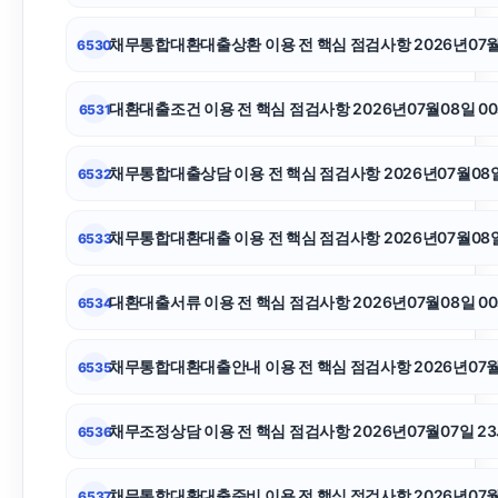
이혼전문변호사
채무통합대환대출상환 이용 전 핵심 점검사항 2026년07월
6530
이혼소송비용
대환대출조건 이용 전 핵심 점검사항 2026년07월08일 0
6531
양천구하수구막힘
인스타 좋아요
채무통합대출상담 이용 전 핵심 점검사항 2026년07월08일
6532
강아지파양
채무통합대환대출 이용 전 핵심 점검사항 2026년07월08일
6533
핸드폰소액결제
대환대출서류 이용 전 핵심 점검사항 2026년07월08일 0
6534
채무통합대환대출안내 이용 전 핵심 점검사항 2026년07월
6535
채무조정상담 이용 전 핵심 점검사항 2026년07월07일 2
6536
채무통합대환대출준비 이용 전 핵심 점검사항 2026년07월
6537