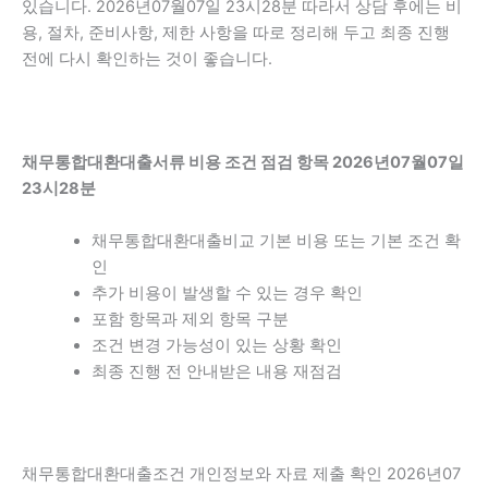
있습니다. 2026년07월07일 23시28분 따라서 상담 후에는 비
용, 절차, 준비사항, 제한 사항을 따로 정리해 두고 최종 진행
전에 다시 확인하는 것이 좋습니다.
채무통합대환대출서류 비용 조건 점검 항목 2026년07월07일
23시28분
채무통합대환대출비교 기본 비용 또는 기본 조건 확
인
추가 비용이 발생할 수 있는 경우 확인
포함 항목과 제외 항목 구분
조건 변경 가능성이 있는 상황 확인
최종 진행 전 안내받은 내용 재점검
채무통합대환대출조건 개인정보와 자료 제출 확인 2026년07