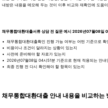
내받은 내용을 메모해 두는 것이 이후 비교와 재확인에 도움이
채무통합대환대출서류 상담 전 질문 예시 2026년07월08일 0
채무통합대환대출확인 진행 가능 여부는 어떤 기준으로 
비용이나 조건이 달라지는 상황이 있는지
사전에 준비해야 할 자료가 있는지
2026년07월08일 04시51분 기준으로 현재 적용되는 안
최종 진행 전 다시 확인해야 할 항목이 있는지
채무통합대환대출 안내 내용을 비교하는 방법