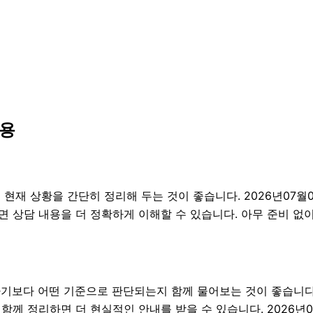
내용
 상황을 간단히 정리해 두는 것이 좋습니다. 2026년07월08일
하면 상담 내용을 더 정확하게 이해할 수 있습니다. 아무 준비 
다 어떤 기준으로 판단되는지 함께 물어보는 것이 좋습니다. 
 함께 정리하면 더 현실적인 안내를 받을 수 있습니다. 2026년0