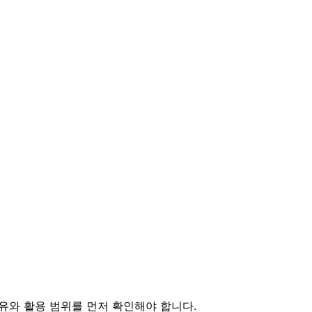
이유와 활용 범위를 먼저 확인해야 합니다.