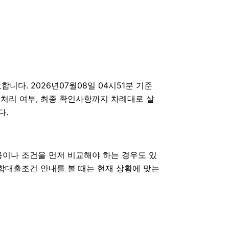
다. 2026년07월08일 04시51분 기준
 처리 여부, 최종 확인사항까지 차례대로 살
다.
용이나 조건을 먼저 비교해야 하는 경우도 있
통합대출조건 안내를 볼 때는 현재 상황에 맞는