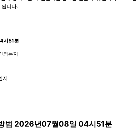
 됩니다.
4시51분
확인되는지
내인지
 2026년07월08일 04시51분