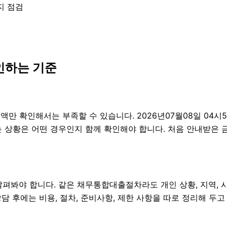
지 점검
인하는 기준
 확인해서는 부족할 수 있습니다. 2026년07월08일 04시5
는 상황은 어떤 경우인지 함께 확인해야 합니다. 처음 안내받은 
펴봐야 합니다. 같은 채무통합대출절차라도 개인 상황, 지역, 시기
 상담 후에는 비용, 절차, 준비사항, 제한 사항을 따로 정리해 두