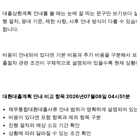
대출상환계획 안내를 볼 때는 눈에 잘 띄는 문구만 보기보다 
행 절차, 응대 기준, 제한 사항, 사후 안내 방식이 다를 수 있
합니다.
비용이 안내되어 있다면 기본 비용과 추가 비용을 구분해서 보
출절차 관련 조건이 구체적으로 설명되어 있을수록 현재 상황에 
대환대출계획 안내 비교 항목 2026년07월08일 04시51분
채무통합대환대출서류 안내 범위가 명확하게 설명되어 있
비용이 있다면 포함 항목과 제외 항목 구분
진행 절차와 예상 소요 기간 확인
상황에 따라 달라질 수 있는 조건 확인