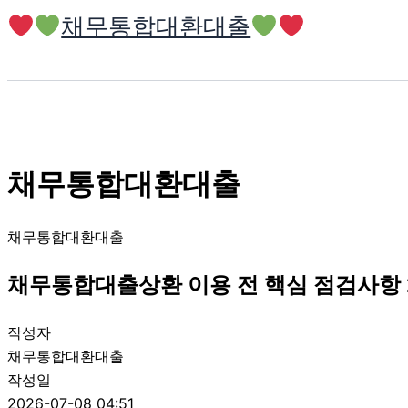
콘
채무통합대환대출
텐
츠
로
건
너
뛰
채무통합대환대출
기
채무통합대환대출
채무통합대출상환 이용 전 핵심 점검사항 2
작성자
채무통합대환대출
작성일
2026-07-08 04:51