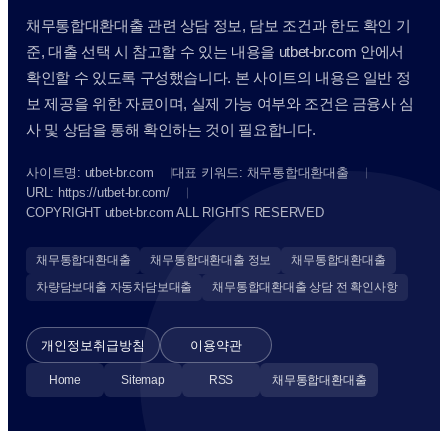
채무통합대환대출 관련 상담 정보, 담보 조건과 한도 확인 기
준, 대출 선택 시 참고할 수 있는 내용을 utbet-br.com 안에서
확인할 수 있도록 구성했습니다. 본 사이트의 내용은 일반 정
보 제공을 위한 자료이며, 실제 가능 여부와 조건은 금융사 심
사 및 상담을 통해 확인하는 것이 필요합니다.
사이트명: utbet-br.com
대표 키워드: 채무통합대환대출
URL: https://utbet-br.com/
COPYRIGHT utbet-br.com ALL RIGHTS RESERVED
채무통합대환대출
채무통합대환대출 정보
채무통합대환대출
차량담보대출 자동차담보대출
채무통합대환대출 상담 전 확인사항
개인정보취급방침
이용약관
Home
Sitemap
RSS
채무통합대환대출