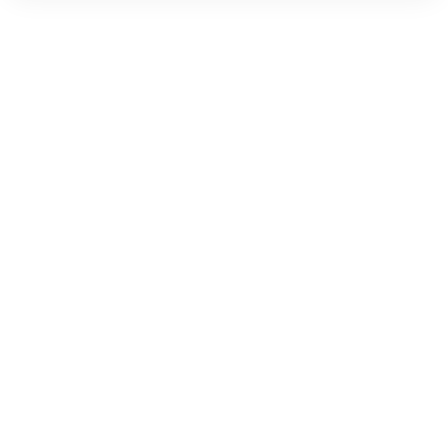
청주이혼전문변호사
의정부형사전문변호사