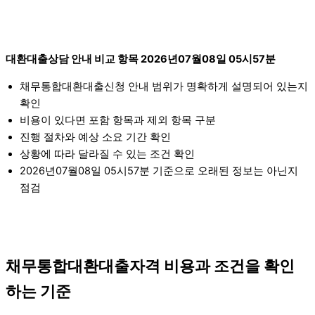
대환대출상담 안내 비교 항목 2026년07월08일 05시57분
채무통합대환대출신청 안내 범위가 명확하게 설명되어 있는지
확인
비용이 있다면 포함 항목과 제외 항목 구분
진행 절차와 예상 소요 기간 확인
상황에 따라 달라질 수 있는 조건 확인
2026년07월08일 05시57분 기준으로 오래된 정보는 아닌지
점검
채무통합대환대출자격 비용과 조건을 확인
하는 기준