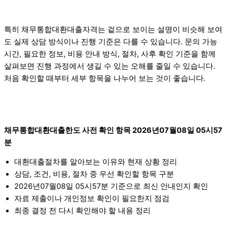
특히 채무통합대환대출자격는 겉으로 보이는 설명이 비슷해 보여
도 실제 상담 방식이나 진행 기준은 다를 수 있습니다. 문의 가능
시간, 필요한 정보, 비용 안내 방식, 절차, 사후 확인 기준을 함께
살펴보면 진행 과정에서 생길 수 있는 오해를 줄일 수 있습니다.
처음 확인할 때부터 세부 항목을 나누어 보는 것이 좋습니다.
채무통합대환대출한도 사전 확인 항목 2026년07월08일 05시57
분
대환대출절차를 알아보는 이유와 현재 상황 정리
상담, 조건, 비용, 절차 중 우선 확인할 항목 구분
2026년07월08일 05시57분 기준으로 최신 안내인지 확인
자료 제출이나 개인정보 확인이 필요한지 점검
최종 결정 전 다시 확인해야 할 내용 정리