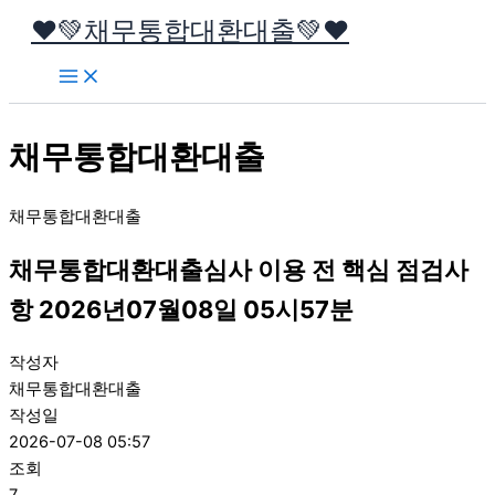
콘
❤️💚채무통합대환대출💚❤️
텐
츠
로
건
너
채무통합대환대출
뛰
기
채무통합대환대출
채무통합대환대출심사 이용 전 핵심 점검사
항 2026년07월08일 05시57분
작성자
채무통합대환대출
작성일
2026-07-08 05:57
조회