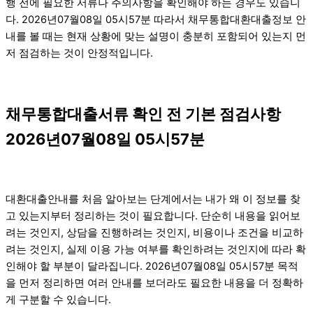
행 전에 필요한 서류나 주의사항을 확인해야 하는 경우도 있습니
다. 2026년07월08일 05시57분 따라서 채무통합대환대출정보 안
내를 볼 때는 현재 상황에 맞는 설명이 충분히 포함되어 있는지 먼
저 점검하는 것이 안정적입니다.
채무통합대출서류 확인 전 기본 점검사항
2026년07월08일 05시57분
대환대출안내를 처음 알아보는 단계에서는 내가 왜 이 정보를 찾
고 있는지부터 정리하는 것이 필요합니다. 단순히 내용을 읽어보
려는 것인지, 상담을 진행하려는 것인지, 비용이나 조건을 비교하
려는 것인지, 실제 이용 가능 여부를 확인하려는 것인지에 따라 확
인해야 할 부분이 달라집니다. 2026년07월08일 05시57분 목적
을 먼저 정리하면 여러 안내를 보더라도 필요한 내용을 더 정확하
게 구분할 수 있습니다.