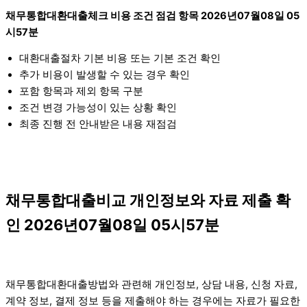
채무통합대환대출체크 비용 조건 점검 항목 2026년07월08일 05
시57분
대환대출절차 기본 비용 또는 기본 조건 확인
추가 비용이 발생할 수 있는 경우 확인
포함 항목과 제외 항목 구분
조건 변경 가능성이 있는 상황 확인
최종 진행 전 안내받은 내용 재점검
채무통합대출비교 개인정보와 자료 제출 확
인 2026년07월08일 05시57분
채무통합대환대출방법와 관련해 개인정보, 상담 내용, 신청 자료,
계약 정보, 결제 정보 등을 제출해야 하는 경우에는 자료가 필요한