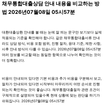
채무통합대출상담 안내 내용을 비교하는 방
법 2026년07월08일 05시57분
대환대출상환 안내를 볼 때는 눈에 잘 띄는 문구만 보기보다 실제
적용되는 기준을 확인해야 합니다. 같은 채무통합대출서류 안내
라도 상담 방식, 비용 포함 범위, 진행 절차, 응대 기준, 제한 사항,
사후 안내 방식이 다를 수 있습니다. 2026년07월08일 05시57분
여러 정보를 비교할 때는 동일한 항목으로 나누어 확인하는 것이
더 정확합니다.
비용이 안내되어 있다면 기본 비용과 추가 비용을 구분해서 보고,
절차가 안내되어 있다면 시작부터 마무리까지 어떤 순서로 진행
되는지 확인하는 것이 좋습니다. 채무통합대출절차 관련 조건이
구체적으로 설명되어 있을수록 현재 상황에 맞는 판단을 하기가
쉬워집니다. 2026년07월08일 05시57분