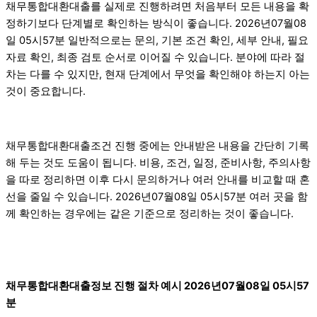
채무통합대환대출를 실제로 진행하려면 처음부터 모든 내용을 확
정하기보다 단계별로 확인하는 방식이 좋습니다. 2026년07월08
일 05시57분 일반적으로는 문의, 기본 조건 확인, 세부 안내, 필요
자료 확인, 최종 검토 순서로 이어질 수 있습니다. 분야에 따라 절
차는 다를 수 있지만, 현재 단계에서 무엇을 확인해야 하는지 아는
것이 중요합니다.
채무통합대환대출조건 진행 중에는 안내받은 내용을 간단히 기록
해 두는 것도 도움이 됩니다. 비용, 조건, 일정, 준비사항, 주의사항
을 따로 정리하면 이후 다시 문의하거나 여러 안내를 비교할 때 혼
선을 줄일 수 있습니다. 2026년07월08일 05시57분 여러 곳을 함
께 확인하는 경우에는 같은 기준으로 정리하는 것이 좋습니다.
채무통합대환대출정보 진행 절차 예시 2026년07월08일 05시57
분