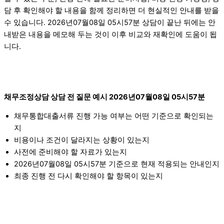
담 후 확인해야 할 내용을 함께 정리하면 더 현실적인 안내를 받을
수 있습니다. 2026년07월08일 05시57분 상담이 끝난 뒤에는 안
내받은 내용을 메모해 두는 것이 이후 비교와 재확인에 도움이 됩
니다.
채무조정상담 상담 전 질문 예시 2026년07월08일 05시57분
채무통합대출서류 진행 가능 여부는 어떤 기준으로 확인되는
지
비용이나 조건이 달라지는 상황이 있는지
사전에 준비해야 할 자료가 있는지
2026년07월08일 05시57분 기준으로 현재 적용되는 안내인지
최종 진행 전 다시 확인해야 할 항목이 있는지