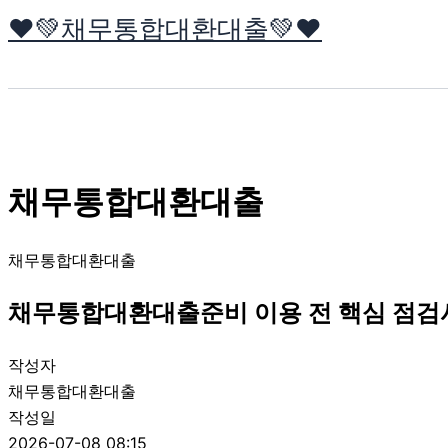
콘
❤️💚채무통합대환대출💚❤️
텐
츠
로
건
너
뛰
채무통합대환대출
기
채무통합대환대출
채무통합대환대출준비 이용 전 핵심 점검사항
작성자
채무통합대환대출
작성일
2026-07-08 08:15