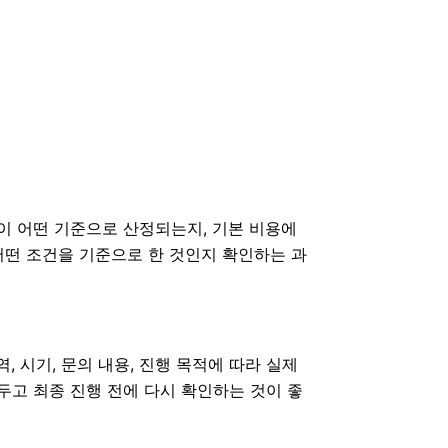
용이 어떤 기준으로 산정되는지, 기본 비용에
어떤 조건을 기준으로 한 것인지 확인하는 과
 시기, 문의 내용, 진행 목적에 따라 실제
 두고 최종 진행 전에 다시 확인하는 것이 좋