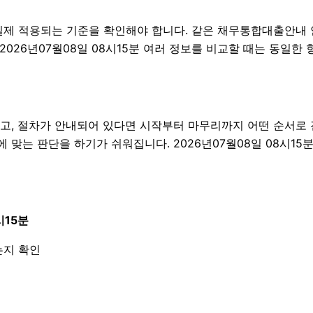
제 적용되는 기준을 확인해야 합니다. 같은 채무통합대출안내 안
. 2026년07월08일 08시15분 여러 정보를 비교할 때는 동일
고, 절차가 안내되어 있다면 시작부터 마무리까지 어떤 순서로
맞는 판단을 하기가 쉬워집니다. 2026년07월08일 08시15
시15분
는지 확인