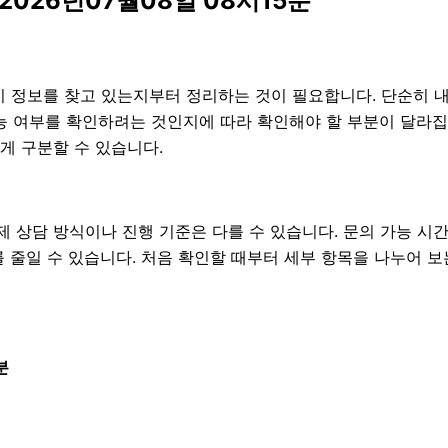
026년07월08일 08시15분
 정보를 찾고 있는지부터 정리하는 것이 필요합니다. 단순히 
능 여부를 확인하려는 것인지에 따라 확인해야 할 부분이 달라집니다
게 구분할 수 있습니다.
담 방식이나 진행 기준은 다를 수 있습니다. 문의 가능 시간, 
 줄일 수 있습니다. 처음 확인할 때부터 세부 항목을 나누어 보
분