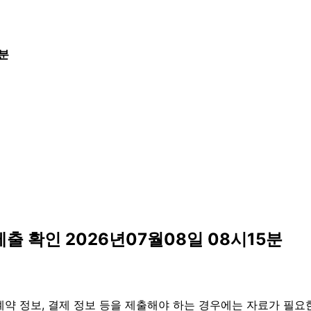
5분
 확인 2026년07월08일 08시15분
계약 정보, 결제 정보 등을 제출해야 하는 경우에는 자료가 필요