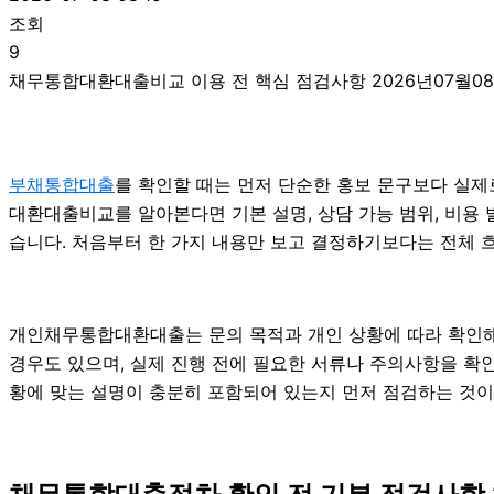
조회
9
채무통합대환대출비교 이용 전 핵심 점검사항 2026년07월08
부채통합대출
를 확인할 때는 먼저 단순한 홍보 문구보다 실제로
대환대출비교를 알아본다면 기본 설명, 상담 가능 범위, 비용 
습니다. 처음부터 한 가지 내용만 보고 결정하기보다는 전체 
개인채무통합대환대출는 문의 목적과 개인 상황에 따라 확인해야
경우도 있으며, 실제 진행 전에 필요한 서류나 주의사항을 확인
황에 맞는 설명이 충분히 포함되어 있는지 먼저 점검하는 것이