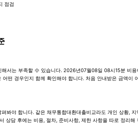
지 점검
준
는 부족할 수 있습니다. 2026년07월08일 08시15분 비
은 어떤 경우인지 함께 확인해야 합니다. 처음 안내받은 금액이 
펴봐야 합니다. 같은 채무통합대환대출비교라도 개인 상황, 지역,
라서 상담 후에는 비용, 절차, 준비사항, 제한 사항을 따로 정리해