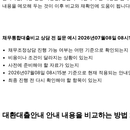
내용을 메모해 두는 것이 이후 비교와 재확인에 도움이 됩니다
채무통합대출비교 상담 전 질문 예시 2026년07월08일 08시
채무조정상담 진행 가능 여부는 어떤 기준으로 확인되는지
비용이나 조건이 달라지는 상황이 있는지
사전에 준비해야 할 자료가 있는지
2026년07월08일 08시15분 기준으로 현재 적용되는 안
최종 진행 전 다시 확인해야 할 항목이 있는지
대환대출안내 안내 내용을 비교하는 방법 2