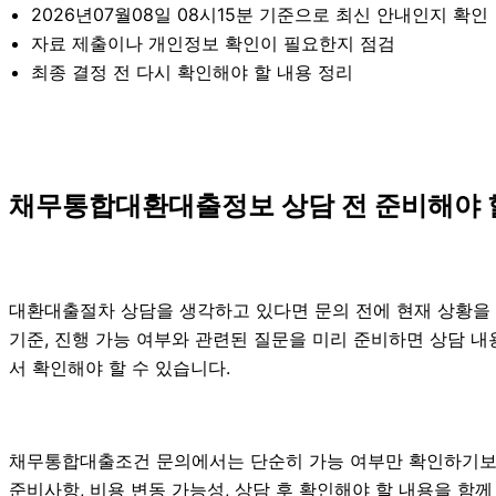
2026년07월08일 08시15분 기준으로 최신 안내인지 확인
자료 제출이나 개인정보 확인이 필요한지 점검
최종 결정 전 다시 확인해야 할 내용 정리
채무통합대환대출정보 상담 전 준비해야 
대환대출절차 상담을 생각하고 있다면 문의 전에 현재 상황을 간단
기준, 진행 가능 여부와 관련된 질문을 미리 준비하면 상담 내
서 확인해야 할 수 있습니다.
채무통합대출조건 문의에서는 단순히 가능 여부만 확인하기보다 
준비사항, 비용 변동 가능성, 상담 후 확인해야 할 내용을 함께