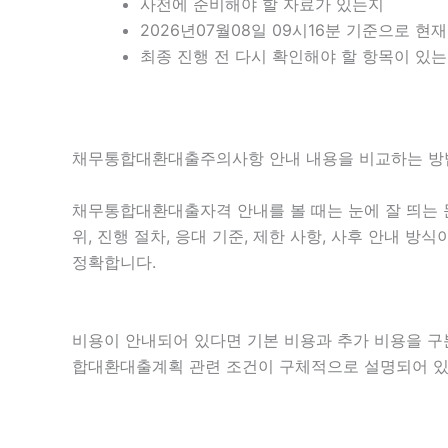
사전에 준비해야 할 자료가 있는지
2026년07월08일 09시16분 기준으로 
최종 진행 전 다시 확인해야 할 항목이 있
채무통합대환대출주의사항 안내 내용을 비교하는 방법 2
채무통합대환대출자격 안내를 볼 때는 눈에 잘 띄는 
위, 진행 절차, 응대 기준, 제한 사항, 사후 안내 방
정확합니다.
비용이 안내되어 있다면 기본 비용과 추가 비용을 구
합대환대출계획 관련 조건이 구체적으로 설명되어 있을수