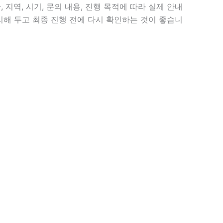
역, 시기, 문의 내용, 진행 목적에 따라 실제 안내
 정리해 두고 최종 진행 전에 다시 확인하는 것이 좋습니