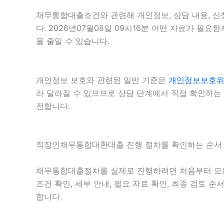
채무통합대출조건와 관련해 개인정보, 상담 내용, 신청
다. 2026년07월08일 09시16분 어떤 자료가 필
을 줄일 수 있습니다.
개인정보 보호와 관련된 일반 기준은
개인정보보호
라 달라질 수 있으므로 상담 단계에서 직접 확인하는 
전합니다.
직장인채무통합대환대출 진행 절차를 확인하는 순서
채무통합대출절차를 실제로 진행하려면 처음부터 모든 
조건 확인, 세부 안내, 필요 자료 확인, 최종 검토 
합니다.