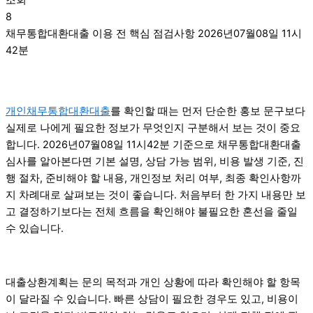
조회
8
채무통합대환대출 이용 전 핵심 점검사항 2026년07월08일 11시
42분
개인채무통합대환대출
를 확인할 때는 먼저 단순한 홍보 문구보다
실제로 나에게 필요한 정보가 무엇인지 구분해서 보는 것이 중요
합니다. 2026년07월08일 11시42분 기준으로 채무통합대환대출
심사를 알아본다면 기본 설명, 상담 가능 범위, 비용 발생 기준, 진
행 절차, 준비해야 할 내용, 개인정보 처리 여부, 최종 확인사항까
지 차례대로 살펴보는 것이 좋습니다. 처음부터 한 가지 내용만 보
고 결정하기보다는 전체 흐름을 확인해야 불필요한 혼선을 줄일
수 있습니다.
대출상환계획는 문의 목적과 개인 상황에 따라 확인해야 할 항목
이 달라질 수 있습니다. 빠른 상담이 필요한 경우도 있고, 비용이