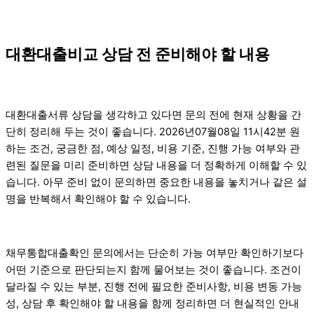
대환대출비교 상담 전 준비해야 할 내용
대환대출서류 상담을 생각하고 있다면 문의 전에 현재 상황을 간
단히 정리해 두는 것이 좋습니다. 2026년07월08일 11시42분 원
하는 조건, 궁금한 점, 예상 일정, 비용 기준, 진행 가능 여부와 관
련된 질문을 미리 준비하면 상담 내용을 더 정확하게 이해할 수 있
습니다. 아무 준비 없이 문의하면 중요한 내용을 놓치거나 같은 설
명을 반복해서 확인해야 할 수 있습니다.
채무통합대출확인 문의에서는 단순히 가능 여부만 확인하기보다
어떤 기준으로 판단되는지 함께 물어보는 것이 좋습니다. 조건이
달라질 수 있는 부분, 진행 전에 필요한 준비사항, 비용 변동 가능
성, 상담 후 확인해야 할 내용을 함께 정리하면 더 현실적인 안내