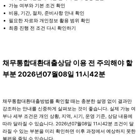
가능 여부와 기본 조건 확인
비용, 기간, 절차, 준비사항 안내 확인
필요한 자료와 개인정보 활용 범위 확인
최종 진행 전 조건 다시 확인하기
채무통합대환대출상담 이용 전 주의해야 할
부분 2026년07월08일 11시42분
채무통합대환대출방법를 확인할 때는 충분한 설명 없이 결과만
강조하는 안내를 신중하게 살펴보는 것이 좋습니다. 실제 가능 여
부나 세부 조건은 개인 상황, 지역, 시기, 운영 기준, 상담 내용에
따라 달라질 수 있습니다. 2026년07월08일 11시42분 조건이 달
라질 수 있는 부분을 미리 확인하면 이후 과정에서 예상하지 못한
불편을 줄일 수 있습니다.