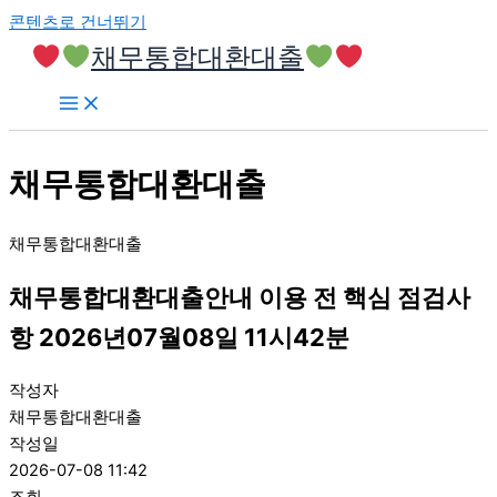
콘텐츠로 건너뛰기
채무통합대환대출
채무통합대환대출
채무통합대환대출
채무통합대환대출안내 이용 전 핵심 점검사
항 2026년07월08일 11시42분
작성자
채무통합대환대출
작성일
2026-07-08 11:42