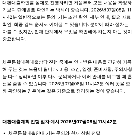
대환대출확인를 실제로 진행하려면 처음부터 모든 내용을 확정하
기보다 단계별로 확인하는 방식이 좋습니다. 2026년07월08일 11
시42분 일반적으로는 문의, 기본 조건 확인, 세부 안내, 필요 자료
확인, 최종 검토 순서로 이어질 수 있습니다. 분야에 따라 절차는
다를 수 있지만, 현재 단계에서 무엇을 확인해야 하는지 아는 것이
중요합니다.
채무통합대환대출상담 진행 중에는 안내받은 내용을 간단히 기록
해 두는 것도 도움이 됩니다. 비용, 조건, 일정, 준비사항, 주의사항
을 따로 정리하면 이후 다시 문의하거나 여러 안내를 비교할 때 혼
선을 줄일 수 있습니다. 2026년07월08일 11시42분 여러 곳을 함
께 확인하는 경우에는 같은 기준으로 정리하는 것이 좋습니다.
대환대출계획 진행 절차 예시 2026년07월08일 11시42분
채무통합대출안내 기본 문의와 현재 상황 전달