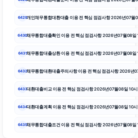
김포공항주차대행
개인채무통합대환대출 이용 전 핵심 점검사항 2026년07월0
6429
불륜증거
채무통합대출확인 이용 전 핵심 점검사항 2026년07월08일 
6430
채무통합대출상환 이용 전 핵심 점검사항 2026년07월08일 
암요양병원
6431
채무통합대환대출주의사항 이용 전 핵심 점검사항 2026년07
6432
대환대출
대환대출비교 이용 전 핵심 점검사항 2026년07월08일 10시
6433
수원법무법인
대환대출계획 이용 전 핵심 점검사항 2026년07월08일 10시
6434
서울암요양병원
채무통합대출조건 이용 전 핵심 점검사항 2026년07월08일 
6435
용인흥신소