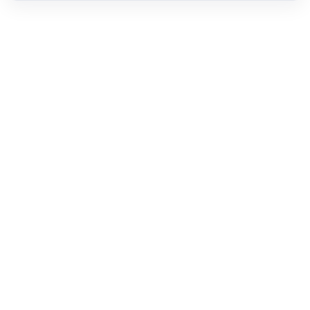
안산피부과
강남성범죄전문변호사