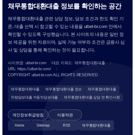
채무통합대환대출 정보를 확인하는 공간
채무통합대환대출 관련 상담 정보, 담보 조건과 한도 확인 기
준, 대출 선택 시 참고할 수 있는 내용을 utbet-br.com 안에서
확인할 수 있도록 구성했습니다. 본 사이트의 내용은 일반 정
보 제공을 위한 자료이며, 실제 가능 여부와 조건은 금융사 심
사 및 상담을 통해 확인하는 것이 필요합니다.
사이트명: utbet-br.com
대표 키워드: 채무통합대환대출
URL: https://utbet-br.com/
COPYRIGHT utbet-br.com ALL RIGHTS RESERVED
채무통합대환대출
채무통합대환대출 정보
채무통합대환대출
차량담보대출 자동차담보대출
채무통합대환대출 상담 전 확인사항
개인정보취급방침
이용약관
Home
Sitemap
RSS
채무통합대환대출